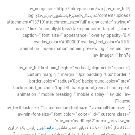
[/av_one_full][av_image src=’http://takrepair.com/wp-
content/uploads/نمایندگی-تعمیر-لباسشویی-پارس-بکو.jpg’
attachment=’13719′ attachment_size=’full’ align=’center’ styling=”
hover=” link=’manually,https://takrepair.com/’ target=’_blank’
caption=” font_size=” appearance=” overlay_opacity=’0.4′
overlay_color=’#000000′ overlay_text_color=’#ffffff’
animation=’no-animation’ admin_preview_bg=” av_uid=’av-
1knh7e’][/av_image]
[av_one_full first min_height=” vertical_alignment=” space=”
custom_margin=” margin=’0px’ padding=’0px’ border=”
border_color=” radius=’0px’ background_color=” src=”
background_position=’top left’ background_repeat=’no-repeat’
animation=” mobile_breaking=” mobile_display=” av_uid=’av-
1egcsq’]
[av_textblock size=’15’ av-medium-font-size=” av-small-font-size=”
av-mini-font-size=” font_color=” color=” id=” custom_class=”
av_uid=’av-d0uq62′ admin_preview_bg=”]
استفاده از قطعات مختلف برای تعمیر ماشین
لباسشویی
پارس بکو در این
مراکز به صورت اصل یکی از دلایل رضایت مشتریان است که همواره بر آن