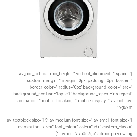
[av_one_full first min_height=” vertical_alignment=” space=”
custom_margin=” margin=’0px’ padding=’0px’ border=”
border_color=” radius=’0px’ background_color=” src=”
background_position=’top left’ background_repeat=’no-repeat’
animation=” mobile_breaking=” mobile_display=” av_uid=’av-
ivg69m’]
[av_textblock size=’15’ av-medium-font-size=” av-small-font-size=”
av-mini-font-size=” font_color=” color=” id=” custom_class=”
av_uid=’av-i0q7ga’ admin_preview_bg=”]