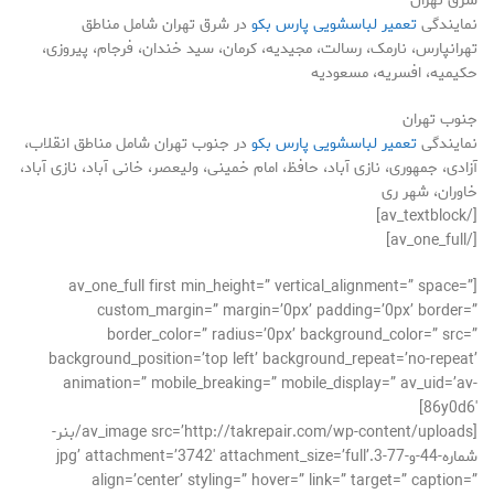
شرق تهران
نمایندگی
تعمیر لباسشویی پارس بکو
در شرق تهران شامل مناطق
تهرانپارس، نارمک، رسالت، مجیدیه، کرمان، سید خندان، فرجام، پیروزی،
حکیمیه، افسریه، مسعودیه
جنوب تهران
نمایندگی
تعمیر لباسشویی پارس بکو
در جنوب تهران شامل مناطق انقلاب،
آزادی، جمهوری، نازی آباد، حافظ، امام خمینی، ولیعصر، خانی آباد، نازی آباد،
خاوران، شهر ری
[/av_textblock]
[/av_one_full]
[av_one_full first min_height=” vertical_alignment=” space=”
custom_margin=” margin=’0px’ padding=’0px’ border=”
border_color=” radius=’0px’ background_color=” src=”
background_position=’top left’ background_repeat=’no-repeat’
animation=” mobile_breaking=” mobile_display=” av_uid=’av-
86y0d6′]
[av_image src=’http://takrepair.com/wp-content/uploads/بنر-
شماره-44-و-77-3.jpg’ attachment=’3742′ attachment_size=’full’
align=’center’ styling=” hover=” link=” target=” caption=”