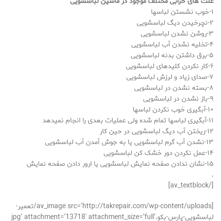
علت های خرابی مختلف موجود در ماشین لباسشویی
۱-خوب نشستن لباسها
۲-نچرخیدن دیگ لباسشویی
۳-روشن نشدن لباسشویی
۴-تخلیه نشدن آب لباسشویی
۵-برق داشتن بدنه لباسشویی
۶-کار نکردن کلیدهای لباسشویی
۷-صدای زیاد و لرزش لباسشویی
۸-بسته نشدن در لباسشویی
۹-باز نشدن در لباسشویی
۱۰-آبگیری خوب نکردن لباسها
۱۱-آبگیری لباسها تمام شده ولی عملیات بعدی را انجام نمیدهد
۱۲-ریختن آب دیگ لباسشویی در حین کار
۱۳-نشدن آب گرم لباسشویی یا به جوش آمدن آب لباسشویی
۱۴-عمل نکردن دور خشک کن لباسشویی
۱۵-نشان ندادن صفحه نمایش لباسشویی یا ارور دادن صفحه نمایش
.
[/av_textblock]
[av_image src=’http://takrepair.com/wp-content/uploads/تعمیر-
لباسشویی-پارس-بکو.jpg’ attachment=’13718′ attachment_size=’full’