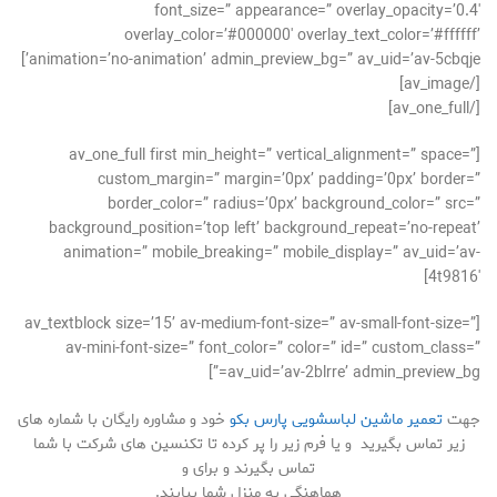
font_size=” appearance=” overlay_opacity=’0.4′
overlay_color=’#000000′ overlay_text_color=’#ffffff’
animation=’no-animation’ admin_preview_bg=” av_uid=’av-5cbqje’]
[/av_image]
[/av_one_full]
[av_one_full first min_height=” vertical_alignment=” space=”
custom_margin=” margin=’0px’ padding=’0px’ border=”
border_color=” radius=’0px’ background_color=” src=”
background_position=’top left’ background_repeat=’no-repeat’
animation=” mobile_breaking=” mobile_display=” av_uid=’av-
4t9816′]
[av_textblock size=’15’ av-medium-font-size=” av-small-font-size=”
av-mini-font-size=” font_color=” color=” id=” custom_class=”
av_uid=’av-2blrre’ admin_preview_bg=”]
جهت
تعمیر ماشین لباسشویی پارس بکو
خود و مشاوره رایگان با شماره های
زیر تماس بگیرید و یا فرم زیر را پر کرده تا تکنسین های شرکت با شما
تماس بگیرند و برای و
هماهنگی به منزل شما بیایند.