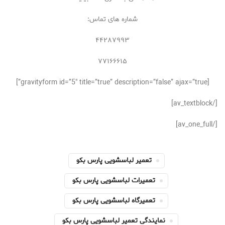
شماره های تماس:
۴۴۲۸۷۹۹۳
۷۷۱۶۶۶۱۵
[gravityform id=”5″ title=”true” description=”false” ajax=”true”]
[/av_textblock]
[/av_one_full]
تعمیر لباسشویی پارس بکو
تعمیرات لباسشویی پارس بکو
تعمیرگاه لباسشویی پارس بکو
نمایندگی تعمیر لباسشویی پارس بکو