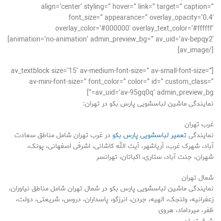
align=’center’ styling=” hover=” link=” target=” caption=”
font_size=” appearance=” overlay_opacity=’0.4′
overlay_color=’#000000′ overlay_text_color=’#ffffff’
animation=’no-animation’ admin_preview_bg=” av_uid=’av-bepqy2′]
[/av_image]
[av_textblock size=’15’ av-medium-font-size=” av-small-font-size=”
av-mini-font-size=” font_color=” color=” id=” custom_class=”
av_uid=’av-95gq0q’ admin_preview_bg=”]
نمایندگی ماشین لباسشویی پارس بکو در تهران:
غرب تهران
نمایندگی
تعمیر لباسشویی پارس بکو
در غرب تهران شامل مناطق سعادت
آباد، شهرک غرب، آریاشهر، آیت الله کاشانی، اشرفی اصفهانی، پونک،
شهران، جنت آباد، ستاری، اکباتان، تهرانسر
شمال تهران
نمایندگی ماشین لباسشویی پارس بکو در شمال تهران شامل مناطق نیاوران،
زعفرانیه، ولنجک، الهیه، جردن، انرزگو، پاسداران، دروس، شریعتی، دولت،
ظفر، میرداماد، هروی