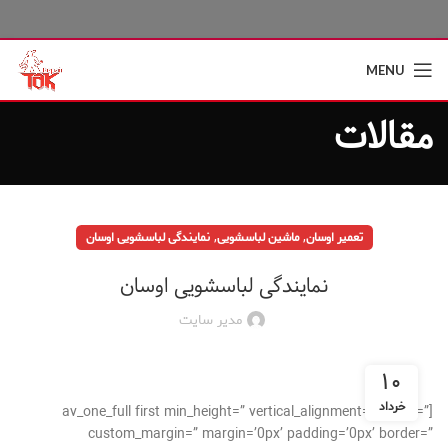
MENU
مقالات
,
,
تعمیر اوسان
ماشین لباسشویی
نمایندگی لباسشویی اوسان
نمایندگی لباسشویی اوسان
مدیر سایت
۱۰
خرداد
[av_one_full first min_height=” vertical_alignment=” space=”
custom_margin=” margin=’0px’ padding=’0px’ border=”