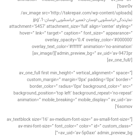
bavr0v’]
[av_image src=’http://takrepair.com/wp-content/uploads/
نمایندگی-لباسشویی-اوسان-تعمیر-لباسشویی-اوسان-1.jpg’
attachment=’5457′ attachment_size=’full’ align=’center’ styling=”
hover=” link=” target=” caption=” font_size=” appearance=”
overlay_opacity=’0.4′ overlay_color=’#000000′
overlay_text_color=’#ffffff’ animation=’no-animation’
admin_preview_bg=” av_uid=’av-9473pr’][/av_image]
[/av_one_full]
[av_one_full first min_height=” vertical_alignment=” space=”
custom_margin=” margin=’0px’ padding=’0px’ border=”
border_color=” radius=’0px’ background_color=” src=”
background_position=’top left’ background_repeat=’no-repeat’
animation=” mobile_breaking=” mobile_display=” av_uid=’av-
6somov’]
[av_textblock size=’16’ av-medium-font-size=” av-small-font-size=”
av-mini-font-size=” font_color=” color=” id=” custom_class=”
av_uid=’av-5p0axr’ admin_preview_bg=”]