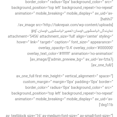
border_color=” radius=’0px’ background_color=” src=”
background_position=’top left’ background_repeat=’no-repeat’
animation=” mobile_breaking=” mobile_display=” av_uid=’av-
hehhi7′]
[av_image src=’http://takrepair.com/wp-content/uploads/
نمایندگی-لباسشویی-اوسان-تعمیر-لباسشویی-اوسان.jpg’
attachment=’5456′ attachment_size=’full’ align=’center’ styling=”
hover=” link=” target=” caption=” font_size=” appearance=”
overlay_opacity=’0.4′ overlay_color=’#000000′
overlay_text_color=’#ffffff’ animation=’no-animation’
admin_preview_bg=” av_uid=’av-fzta7j’][/av_image]
[/av_one_full]
[av_one_full first min_height=” vertical_alignment=” space=”
custom_margin=” margin=’0px’ padding=’0px’ border=”
border_color=” radius=’0px’ background_color=” src=”
background_position=’top left’ background_repeat=’no-repeat’
animation=” mobile_breaking=” mobile_display=” av_uid=’av-
dxg11b’]
[av_textblock size=’16’ av-medium-font-size=” av-small-font-size=”