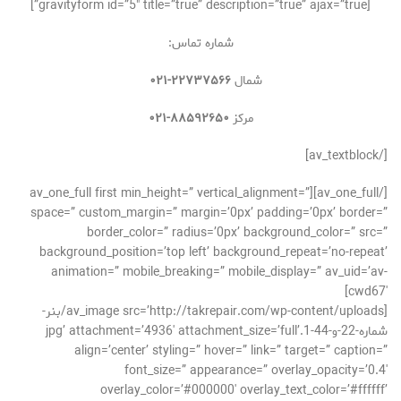
[gravityform id=”5″ title=”true” description=”true” ajax=”true”]
شماره تماس:
شمال
۲۲۷۳۷۵۶۶-۰۲۱
مرکز
۸۸۵۹۲۶۵۰-۰۲۱
[/av_textblock]
[/av_one_full][av_one_full first min_height=” vertical_alignment=”
space=” custom_margin=” margin=’0px’ padding=’0px’ border=”
border_color=” radius=’0px’ background_color=” src=”
background_position=’top left’ background_repeat=’no-repeat’
animation=” mobile_breaking=” mobile_display=” av_uid=’av-
cwd67′]
[av_image src=’http://takrepair.com/wp-content/uploads/بنر-
شماره-22-و-44-1.jpg’ attachment=’4936′ attachment_size=’full’
align=’center’ styling=” hover=” link=” target=” caption=”
font_size=” appearance=” overlay_opacity=’0.4′
overlay_color=’#000000′ overlay_text_color=’#ffffff’