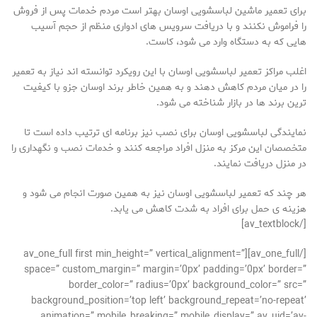
برای تعمیر ماشین لباسشویی اوسان بهتر است مردم خدمات پس از فروش
را فراموش نکنند و با دریافت سرویس های ادواری منظم از حجم آسیب
هایی که به دستگاه وارد می شود، کاست.
اغلب مراکز تعمیر لباسشویی اوسان با این رویکرد توانسته اند نیاز به تعمیر
را در میان مردم کاهش دهند و به همین خاطر برند اوسان جزو با کیفیت
ترین برند ها در بازار شناخته می شود.
نمایندگی لباسشویی اوسان برای نصب نیز برنامه ای ترتیب داده است تا
متخصصان این مرکز به منزل افراد مراجعه کنند و خدمات نصب و نگهداری را
در منزل دریافت نمایند.
هر چند که تعمیر لباسشویی اوسان نیز به همین صورت انجام می شود و
هزینه ی حمل برای افراد به شدت کاهش می یابد.
[/av_textblock]
[/av_one_full][av_one_full first min_height=” vertical_alignment=”
space=” custom_margin=” margin=’0px’ padding=’0px’ border=”
border_color=” radius=’0px’ background_color=” src=”
background_position=’top left’ background_repeat=’no-repeat’
animation=” mobile_breaking=” mobile_display=” av_uid=’av-