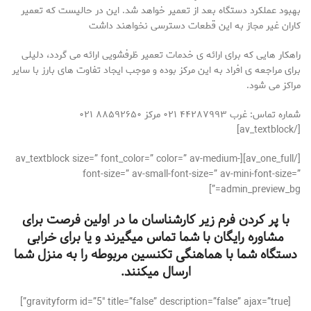
بهبود عملکرد دستگاه بعد از تعمیر خواهد شد. این در حالیست که تعمیر
کاران غیر مجاز به این قطعات دسترسی نخواهند داشت
راهکار هایی که برای ارائه ی خدمات تعمیر ظرفشویی ارائه می گردد، دلیلی
برای مراجعه ی افراد به این مرکز بوده و موجب ایجاد تفاوت های بارز با سایر
مراکز می شود.
شماره تماس: غرب ۴۴۲۸۷۹۹۳ ۰۲۱ مرکز ۸۸۵۹۲۶۵۰ ۰۲۱
[/av_textblock]
[/av_one_full][av_textblock size=” font_color=” color=” av-medium-
font-size=” av-small-font-size=” av-mini-font-size=”
admin_preview_bg=”]
با پر کردن فرم زیر کارشناسان ما در اولین فرصت برای
مشاوره رایگان با شما تماس میگیرند و یا برای خرابی
دستگاه شما با هماهنگی تکنسین مربوطه را به منزل شما
ارسال میکنند.
[gravityform id=”5″ title=”false” description=”false” ajax=”true”]