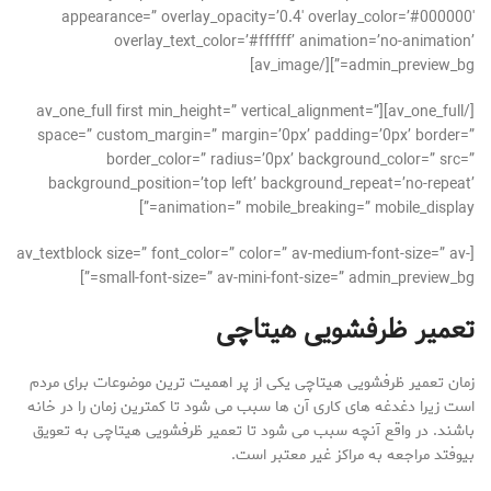
appearance=” overlay_opacity=’0.4′ overlay_color=’#000000′
overlay_text_color=’#ffffff’ animation=’no-animation’
admin_preview_bg=”][/av_image]
[/av_one_full][av_one_full first min_height=” vertical_alignment=”
space=” custom_margin=” margin=’0px’ padding=’0px’ border=”
border_color=” radius=’0px’ background_color=” src=”
background_position=’top left’ background_repeat=’no-repeat’
animation=” mobile_breaking=” mobile_display=”]
[av_textblock size=” font_color=” color=” av-medium-font-size=” av-
small-font-size=” av-mini-font-size=” admin_preview_bg=”]
تعمیر ظرفشویی هیتاچی
زمان تعمیر ظرفشویی هیتاچی یکی از پر اهمیت ترین موضوعات برای مردم
است زیرا دغدغه های کاری آن ها سبب می شود تا کمترین زمان را در خانه
باشند. در واقع آنچه سبب می شود تا تعمیر ظرفشویی هیتاچی به تعویق
بیوفتد مراجعه به مراکز غیر معتبر است.