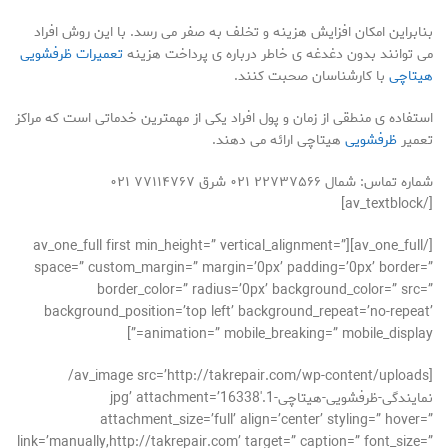
بنابراین امکان افزایش هزینه و تخلف به صفر می رسد. با این روش افراد
می توانند بدون دغدغه ی خاطر درباره ی پرداخت هزینه
تعمیرات ظرفشویی
هیتاچی
با کارشناسان صحبت کنند.
استفاده ی منطقی از زمان و پول افراد یکی از مهمترین خدماتی است که مراکز
تعمیر
ظرفشویی
هیتاچی ارائه می دهند.
شماره تماس: شمال ۲۲۷۳۷۵۶۶ ۰۲۱ شرق ۷۷۱۱۴۷۶۷ ۰۲۱
[/av_textblock]
[/av_one_full][av_one_full first min_height=” vertical_alignment=”
space=” custom_margin=” margin=’0px’ padding=’0px’ border=”
border_color=” radius=’0px’ background_color=” src=”
background_position=’top left’ background_repeat=’no-repeat’
animation=” mobile_breaking=” mobile_display=”]
[av_image src=’http://takrepair.com/wp-content/uploads/
نمایندگی-ظرفشویی-هیتاچی-1.jpg’ attachment=’16338′
attachment_size=’full’ align=’center’ styling=” hover=”
link=’manually,http://takrepair.com’ target=” caption=” font_size=”