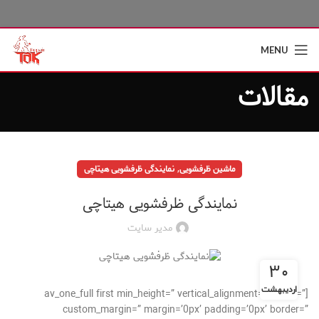
MENU
مقالات
,
ماشین ظرفشویی
نمایندگی ظرفشویی هیتاچی
نمایندگی ظرفشویی هیتاچی
مدیر سایت
۳۰
اردیبهشت
[av_one_full first min_height=” vertical_alignment=” space=”
custom_margin=” margin=’0px’ padding=’0px’ border=”