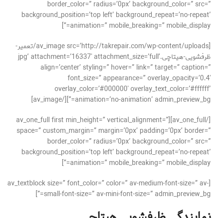
border_color=” radius=’0px’ background_color=” src=”
background_position=’top left’ background_repeat=’no-repeat’
animation=” mobile_breaking=” mobile_display=”]
[av_image src=’http://takrepair.com/wp-content/uploads/تعمیر-
ظرفشویی-هیتاچی.jpg’ attachment=’16337′ attachment_size=’full’
align=’center’ styling=” hover=” link=” target=” caption=”
font_size=” appearance=” overlay_opacity=’0.4′
overlay_color=’#000000′ overlay_text_color=’#ffffff’
animation=’no-animation’ admin_preview_bg=”][/av_image]
[/av_one_full][av_one_full first min_height=” vertical_alignment=”
space=” custom_margin=” margin=’0px’ padding=’0px’ border=”
border_color=” radius=’0px’ background_color=” src=”
background_position=’top left’ background_repeat=’no-repeat’
animation=” mobile_breaking=” mobile_display=”]
[av_textblock size=” font_color=” color=” av-medium-font-size=” av-
small-font-size=” av-mini-font-size=” admin_preview_bg=”]
نمایندگی ظرفشویی هیتاچی