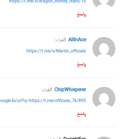
https://t.me/s/dragon_money_mani/16
پاسخ
AllInAce
گفت:
https://t.me/s/Martin_officials
پاسخ
ChipWhisperer
گفت:
oogle.ki/url?q=https://t.me/officials_7k/895
پاسخ