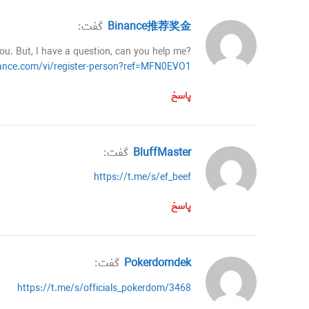
Binance推荐奖金
گفت:
you. But, I have a question, can you help me?
nance.com/vi/register-person?ref=MFN0EVO1
پاسخ
BluffMaster
گفت:
https://t.me/s/ef_beef
پاسخ
Pokerdomdek
گفت:
https://t.me/s/officials_pokerdom/3468