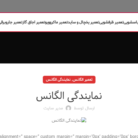
باسشویی
تعمیر ظرفشویی
تعمیر یخچال و ساید
تعمیر ماکروویو
تعمیر اجاق گاز
تعمیر جاروبرقی
,
تعمیر الگانس
نمایندگی الگانس
نمایندگی الگانس
ارسال توسط
مدیر سایت
cal_alignment=” space=” custom_margin=” margin=’0px’ padding=’0px’ bor