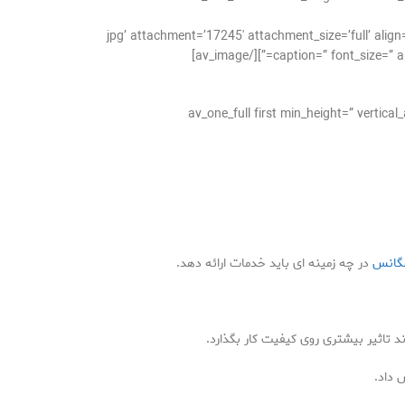
jpg’ attachment=’17245′ attachment_size=’full’ align=’center’ styling=” hover=” link=’=”
caption=” font_size=” ap
[av_one_full first min_height=” verti
لگانس
در چه زمینه ای باید خدمات ارائه دهد.
 تاثیر بیشتری روی کیفیت کار بگذارد.
 داد.