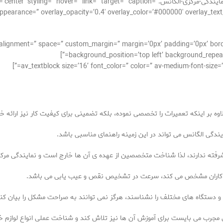
[av_image src=’http://takrepair.com/wp-content/uploads/نمایندگی-مرکزی-الگانس.get=” caption
pearance=” overlay_opacity=’0.4′ overlay_color=’#000000′ overlay_text_color=’
cal_alignment=” space=” custom_margin=” margin=’0px’ padding=’0px’ bor
background_position=’top left’ background_repeat=
وه بر اینکه تعمیرات را تخصصی نموده، بلکه تضمینی برای کیفیت کار نیز ارائه خو
ایندگی الگانس می تواند در این زمینه راهنمای مناسبی باشد.
پیشرفته ندارند، لذا شناخت متخصصین از عهده ی آن ها خارج است و نمایندگی مرکز
یر کاران مشخص می کند، سرعت در تشخیص نقص و عیب یابی می باشد.
 و دستگاه های مختلف را نشناسند، هرگز نمی توانند به صراحت مشکل را بیان کنن
ی مجرب می بایست برای آموزش آن ها نیز تلاش کند و شناخت عملی انواع لوازم خان