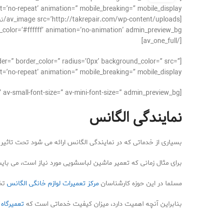
’no-repeat’ animation=” mobile_breaking=” mobile_display=”]
#ffffff’ animation=’no-animation’ admin_preview_bg=”][/av_image]
[/av_one_full]
der=” border_color=” radius=’0px’ background_color=” src=”
’no-repeat’ animation=” mobile_breaking=” mobile_display=”]
[av_textblock size=’16’ font_color=” color=” av-medium-font-size=” av-small-font-size=” av-mini-font-size=” admin_preview_bg=”]
نمایندگی الگانس
بسیاری از خدماتی که در نمایندگی الگانس ارائه می شود تحت تاثی
برای مثال زمانی که تعمیر ماشین لباسشویی مورد نیاز است، می بای
مسلما در این حوزه کارشناسان
مرکز تعمیرات لوازم خانگی الگانس
تخص
بنابراین آنچه اهمیت دارد، میزان کیفیت خدماتی است که
تعمیرگاه 