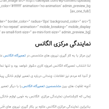
#ffffff’ animation=’no-animation’ admin_preview_bg=”][/av_image]
[/av_one_full]
der=” border_color=” radius=’0px’ background_color=” src=”
’no-repeat’ animation=” mobile_breaking=” mobile_display=”]
[av_textblock size=’16’ font_color=” color=” av-medium-font-size=” av-small-font-size=” av-mini-font-size=” admin_preview_bg=”]
نمایندگی مرکزی الگانس
این مرکز با به کار گیری نیروی های متخصص در
تعمیرگاه الگانس
علا
لذا انتخاب تعمیرگاه الگانس امروزه کاری دشوار خواهد بود و تنها نم
از آنجا که مردم نیز اطلاعات چندانی درباره ی تعمیر لوازم خانگی 
آنچه تفاوت های بین
متخصصین تعمیرگاه الگانس
را با دیگر تعم
زمانی که کارشناسان نمایندگی مرکزی الگانس به خوبی لوازم خانگی
بنابراین نمایندگی مرکزی الگانس علاوه بر بکار گیری نیروی های فن