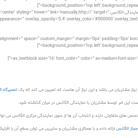
background_position=’top left’ background_repeat=
[av_image src=’http://takrepair.com/wp-content/uploads/نمایندگی-الگانس.manually,http://’ target
pearance=” overlay_opacity=’0.4′ overlay_color=’#000000′ overlay_text_color=’
cal_alignment=” space=” custom_margin=” margin=’0px’ padding=’0px’ bor
background_position=’top left’ background_repeat=
ر نیاز مشتریان می باشد و این نیاز آن هاست که تعیین می کند که یک
تعمیرگاه ا
ست این امر توسط مشتریان با نمایندگی الگانس در میان گذاشته شود.
ص های متفاوتی دارند و انتخاب آن ها از سوی نمایندگی مرکزی الگانس می تواند
مجاز الگانس
ارائه داده و با همکاری مشتریان و سایرین می توان سطح آن را افزایش