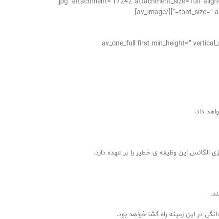
jpg’ attachment=’17242′ attachment_size=’full’ align=’center’ styling=” hover=” link=” tar=”
font_size=” ap
[av_one_full first min_height=” verti
اهد داد.
ی الگانس این وظیفه ی خطیر را بر عهده دارد.
د.
گی در این زمینه راه گشا خواهد بود.