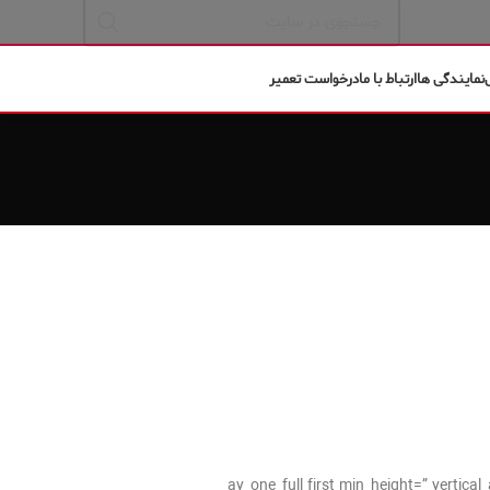
نمایندگی ها
ارتباط با ما
درخواست تعمیر
[av_one_full first min_height=” verti