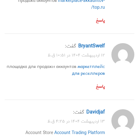
продажа аккаунтов
marketplace-akkauntov-
top.ru/
پاسخ
BryantSwelf
گفت:
۱۲ اردیبهشت ۱۴۰۴ در ۱۰:۵۱ ق.ظ
площадка для продажи аккаунтов
маркетплейс
для реселлеров
پاسخ
Davidjaf
گفت:
۱۳ اردیبهشت ۱۴۰۴ در ۴:۲۵ ق.ظ
Account Store
Account Trading Platform