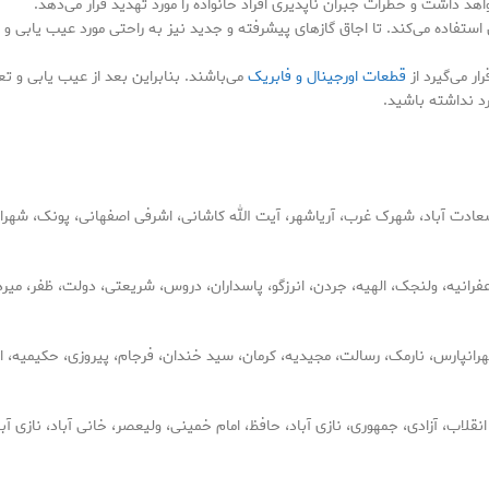
هد داشت و خطرات جبران ناپذیری افراد خانواده را مورد تهدید قرار می‌دهد.
ستفاده می‌کند. تا اجاق گازهای پیشرفته و جدید نیز به راحتی مورد عیب یابی و تع
ر می‌گیرد از
قطعات اورجینال و فابریک
می‌باشند. بنابراین بعد از عیب یابی و تع
رد نداشته باشید.
ادت آباد، شهرک غرب، آریاشهر، آیت الله کاشانی، اشرفی اصفهانی، پونک، شهران،
فرانیه، ولنجک، الهیه، جردن، انرزگو، پاسداران، دروس، شریعتی، دولت، ظفر، میرد
رانپارس، نارمک، رسالت، مجیدیه، کرمان، سید خندان، فرجام، پیروزی، حکیمیه، 
قلاب، آزادی، جمهوری، نازی آباد، حافظ، امام خمینی، ولیعصر، خانی آباد، نازی آب