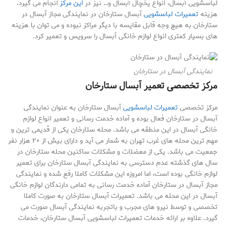
لباسشویی آبسال، انواع یخچال آبسال و… نیز در
این مرکز
انجام می گیرد.
هزینه
تعمیرات لباسشویی
آبسال ستارخان در نمایندگی مجاز آبسال در
ستارخان به هیچ وجه قابل مقایسه با دیگر مراکز نبوده و می توان با هزینه
های بسیار کمتری انواع لوازم خانگی آبسال را سرویس و تعمیر کرد.
نمایندگی آبسال در ستارخان
مرکز تخصصی تعمیر آبسال ستارخان
مرکز تخصصی
تعمیرات لباسشویی
آبسال ستارخان به عنوان نمایندگی
آبسال در ستارخان فعال بوده و آماده خدمت رسانی و تعمیر انواع لوازم
خانگی آبسال در این منطقه می باشد. محله ستارخان یکی از قدیمی ترین و
مهم ترین محله های غرب تهران به شمار می آید و دارای بیش از ۲۰ هزار نفر
جمعیت می باشد. یکی از معضلات و مشکلات ساکنین محله ستارخان در
سال های گذشته عدم دسترسی به نمایندگی آبسال ستارخان برای تعمیر
لوازم خانگی بوده است، اما امروزه این مشکلات کاملا رفع شده و نمایندگی
مجاز آبسال در ستارخان آماده خدمت رسانی به تمامی دارندگان لوازم خانگی
آبسال در این محله می باشد. تعمیرات آبسال ستارخان به صورت کاملا
تخصصی و توسط نیرو های مجرب و باتجربه نمایندگی آبسال صورت می
گیرد. علاوه بر ارائه خدمات تعمیرات لباسشویی آبسال ستارخان، خدمات