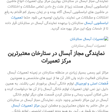
نمایندگی مجاز آبسال در ستارخان بهترین مرکز برای تعمیرات انواع ماشین
لباسشویی آبسال هستند زیرا از علت رخ دادن تمامی مشکلات و اختلالات
در ماشین های لباسشویی آبسال آگاه بوده و در زمان بسیار کم اقدام به رفع
اختلالات و مشکلات می نمایند. بنابراین توصیه می شود حتما
تعمیرات
لباسشویی آبسال
ستارخان را برعهده نمایندگی آبسال در ستارخان قرار داده
تا از خدمات ویژه این مرکز بهره مند گردید.
تعمیرات آبسال ستارخان
نمایندگی مجاز آبسال در ستارخان معتبرترین
مرکز تعمیرات
مراکز غیر رسمی بسیار زیادی در منطقه ستارخان در زمینه تعمیرات آبسال
ستارخان فعالیت دارند ولی اکثر آن ها از نیرو های متخصص و همچنین
قطعات اصلی و اورجینال
لوازم خانگی آبسال برخوردار نمی باشند. به همین
دلیل نیز نمی توان تعمیرات لوازم خانگی آبسال را از آن ها درخواست کرده و
حتی امکان آسیب رسانی و مختل کردن قسمت های دیگر لوازم خانگی
آبسال در این مراکز نامعتبر وجود دارند. نمایندگی مجاز آبسال در ستارخان
در حال حاضر به عنوان معتبرترین و مطمئن ترین
مرکز تعمیرات آبسال
ستارخان به شمار می آید. به هیچ وجه تعمیرات تخصصی لوازم خانگی