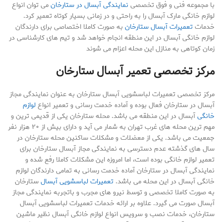
با مجموعه فنی و فوق تخصصی
نمایندگی آبسال در ستارخان
می توان انواع
لوازم خانگی مارک آبسال را به راحتی و در زمانی بسیار کوتاه تعمیر کرد.
خدمات
تعمیرات آبسال ستارخان
به صورت کاملا اختصاصی برای دارندگان
لوازم خانگی آبسال در این منطقه انجام خواهد شد و تیم های کارشناسی در
زمان کوتاهی به منازل این محله اعزام می شوند
مرکز تخصصی تعمیر آبسال ستارخان
مرکز تخصصی تعمیرات لباسشویی آبسال ستارخان به عنوان نمایندگی مجاز
آبسال در ستارخان فعال بوده و آماده خدمت رسانی و تعمیر انواع
لوازم
خانگی
آبسال در این منطقه می باشد. محله ستارخان یکی از قدیمی ترین و
مهم ترین محله های غرب تهران به شمار می آید و دارای بیش از ۲۰ هزار نفر
جمعیت می باشد. یکی از معضلات و مشکلات ساکنین محله ستارخان در
سال های گذشته عدم دسترسی به نمایندگی مجاز آبسال ستارخان برای
تعمیر لوازم خانگی بوده است، اما امروزه این مشکلات کاملا رفع شده و
نمایندگی آبسال در ستارخان آماده خدمت رسانی به تمامی دارندگان لوازم
خانگی آبسال در این محله می باشد.
تعمیرات لباسشویی آبسال
ستارخان
به صورت کاملا تخصصی و توسط نیرو های مجرب و باتجربه نمایندگی مجاز
آبسال صورت می گیرد. علاوه بر ارائه خدمات تعمیرات لباسشویی آبسال
ستارخان، خدمات نصب و سرویس انواع لوازم خانگی آبسال نظیر ماشین