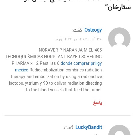
ستارخان
”
osteogy
گفت:
۳۰ آبان ۱۴۰۳ در ۱۱:۲۴ ق.ظ
405 NORAVER P NARANJA MIEL
TECNOQUГЌMICAS NORPLANT BAYER SCHERING
PHARMA x 12 Pastillas 6
donde comprar priligy
mexico
Radioembolization combines radiation
therapy and embolization by using a radioactive
isotope, yttrium y 90 to deliver radiation directing
to the blood vessels that feed the tumor
پاسخ
LuckyBandit
گفت: