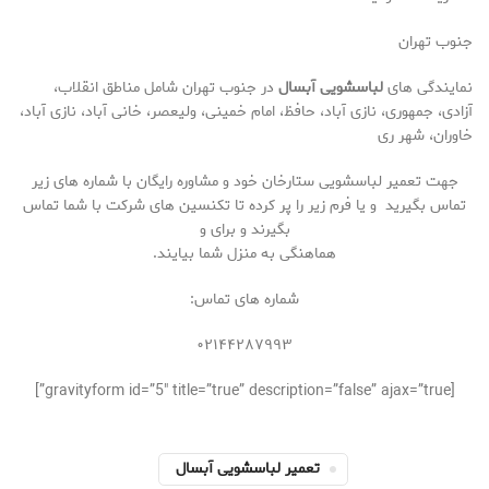
جنوب تهران
نمایندگی های
لباسشویی
آبسال
در جنوب تهران شامل مناطق انقلاب،
آزادی، جمهوری، نازی آباد، حافظ، امام خمینی، ولیعصر، خانی آباد، نازی آباد،
خاوران، شهر ری
جهت تعمیر لباسشویی ستارخان خود و مشاوره رایگان با شماره های زیر
تماس بگیرید و یا فرم زیر را پر کرده تا تکنسین های شرکت با شما تماس
بگیرند و برای و
هماهنگی به منزل شما بیایند.
شماره های تماس:
۰۲۱۴۴۲۸۷۹۹۳
[gravityform id=”5″ title=”true” description=”false” ajax=”true”]
تعمیر لباسشویی آبسال