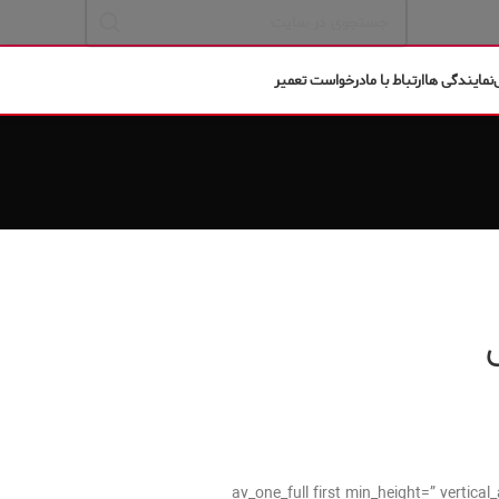
نمایندگی ها
ارتباط با ما
درخواست تعمیر
[av_one_full first min_height=” verti