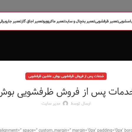
باسشویی
تعمیر ظرفشویی
تعمیر یخچال و ساید
تعمیر ماکروویو
تعمیر اجاق گاز
تعمیر جاروبرقی
,
خدمات پس از فروش ظرفشویی بوش
ماشین ظرفشویی
دمات پس از فروش ظرفشویی بوش
ارسال توسط
مدیر سایت
cal_alignment=” space=” custom_margin=” margin=’0px’ padding=’0px’ bor