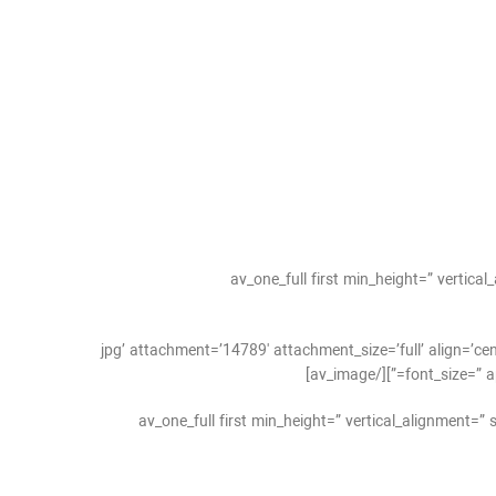
[av_one_full first min_height=” verti
jpg’ attachment=’14789′ attachment_size=’full’ align=’center’ styling=” hover=” link=” target=” cap=”
font_size=” ap
[/av_one_full][av_one_full first min_height=” vertical