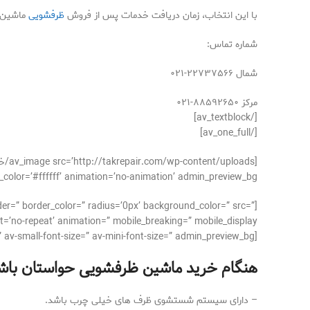
با این انتخاب، زمان دریافت خدمات پس از فروش
ظرفشویی
ماشین ب
شماره تماس:
شمال ۲۲۷۳۷۵۶۶-۰۲۱
مرکز ۸۸۵۹۲۶۵۰-۰۲۱
[/av_textblock]
[/av_one_full]
#ffffff’ animation=’no-animation’ admin_preview_bg=”][/av_image]
der=” border_color=” radius=’0px’ background_color=” src=”
’no-repeat’ animation=” mobile_breaking=” mobile_display=”]
[av_textblock size=’15’ font_color=” color=” av-medium-font-size=” av-small-font-size=” av-mini-font-size=” admin_preview_bg=”]
هنگام خرید ماشین ظرفشویی حواستان باش
– دارای سیستم شستشوی ظرف های خیلی چرب باشد.