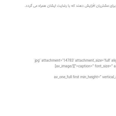
ای مشتریان افزایش دهند که با رضایت ایشان همراه می گردد.
jpg’ attachment=’14783′ attachment_size=’full’ align=’center’ styling=” hover=” link=” targe=”
caption=” font_size=” ap
[av_one_full first min_height=” verti