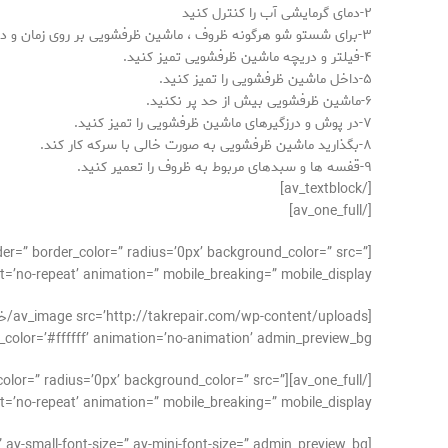
۲-دمای گرمایشی آب را کنترل کنید
۳-برای شستو شو هرگونه ظروف ، ماشین ظرفشویی بر روی زمان و دور مناسب بگذارید.
۴-فیلتر و دریچه ماشین ظرفشویی تمیز کنید.
۵-داخل ماشین ظرفشویی را تمیز کنید.
۶-ماشین ظرفشویی بیش از حد پر نکنید.
۷-در پوش و درزگیرهای ماشین ظرفشویی را تمیز کنید.
۸-بگذارید ماشین ظرفشویی به صورت خالی با سرکه کار کند.
۹-قفسه ها و سبدهای مربوط به ظروف را تعمیر کنید.
[/av_textblock]
[/av_one_full]
der=” border_color=” radius=’0px’ background_color=” src=”
’no-repeat’ animation=” mobile_breaking=” mobile_display=”]
#ffffff’ animation=’no-animation’ admin_preview_bg=”][/av_image]
der_color=” radius=’0px’ background_color=” src=”
’no-repeat’ animation=” mobile_breaking=” mobile_display=”]
[av_textblock size=’15’ font_color=” color=” av-medium-font-size=” av-small-font-size=” av-mini-font-size=” admin_preview_bg=”]