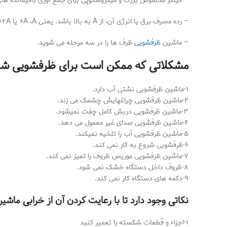
– فیلتر مخصوص بزرگ و میکروسکوپی برای جمع آوری باقیمانده های 
– رده مصرف برق یا انرژی آن، از A به بالا باشد. یعنی A ،A+ یا ۲A+ و ۳A+ .
– ماشین
ظرفشویی
ظرف ها را در سه مرحله می شوید.
مشکلاتی که ممکن است برای ظرفشویی شما
۱-ماشین ظرفشویی نشتی آب دارد.
۲-ماشین ظرفشویی چراغهایش چشمک می زند.
۳-ماشین ظرفشویی دربش کامل چفت نمیشود.
۴-ماشین ظرفشویی صدای غیر معمول می دهد.
۵-ماشین ظرفشویی آب را تلخیه نمیکند.
۶-ظرفشویی شروع به کار نمی کند.
۷-ماشین ظرفشویی موریس ظروف را تمیز نمی کند.
۸-ظروف داخل دستگاه خشک نمی شود.
۹-دکمه های دستگاه کار نمی کند.
نکاتی وجود دارد تا با رعایت کردن آن از خرابی ما
۱-اجزاء و قطعات شکسته را تعمیر کنید