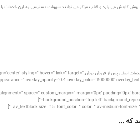
وش کاهش می یابد و اغلب مراکز می توانند سهولت دسترسی به این خدمات را بر
[av_image src=’http://takrepair.com/wp-content/uploads/خدمات-اصلی-پس-از-فروش-بوش.t
pearance=” overlay_opacity=’0.4′ overlay_color=’#000000′ overlay_text_color=’
cal_alignment=” space=” custom_margin=” margin=’0px’ padding=’0px’ bor
background_position=’top left’ background_repeat=
د که …