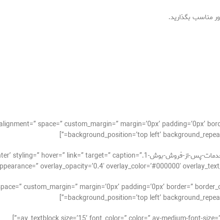
cal_alignment=” space=” custom_margin=” margin=’0px’ padding=’0px’ bor
background_position=’top left’ background_repeat=
[av_image src=’http://takrepair.com/wp-content/uploads/خدمات-پس-از-فروش-بوش-1.tion
pearance=” overlay_opacity=’0.4′ overlay_color=’#000000′ overlay_text_color=’
_alignment=” space=” custom_margin=” margin=’0px’ padding=’0px’ border=” bor
background_position=’top left’ background_repeat=