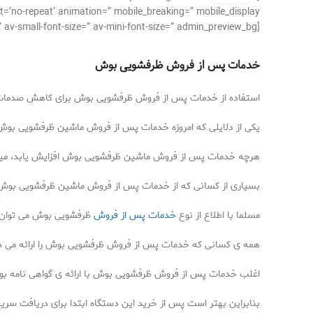
’no-repeat’ animation=” mobile_breaking=” mobile_display=”]
[av_textblock size=’15’ font_color=” color=” av-medium-font-size=” av-small-font-size=” av-mini-font-size=” admin_preview_bg=”]
خدمات پس از فروش ظرفشویی بوش
استفاده از خدمات پس از فروش ظرفشویی بوش برای کاهش صدمات وار
یکی از دلایلی که امروزه خدمات پس از فروش ماشین ظرفشویی بوش
هرچه خدمات پس از فروش ماشین ظرفشویی بوش افزایش یابد، میزان
بسیاری از کسانی که از خدمات پس از فروش ماشین ظرفشویی بوش اطل
مسلما با اطلاع از نوع
خدمات پس از فروش
ظرفشویی بوش می توان ب
همه ی کسانی که خدمات پس از فروش ظرفشویی بوش را ارائه می د
اغلب خدمات پس از فروش ظرفشویی بوش با ارائه ی گواهی نامه بوده
بنابراین بهتر است پس از خرید این دستگاه ابتدا برای دریافت سر