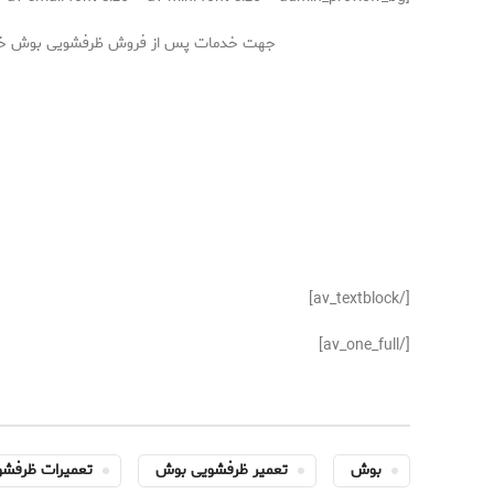
جهت خدمات پس از فروش ظرفشویی بوش خود و مش
[/av_textblock]
[/av_one_full]
بوش
تعمیر ظرفشویی بوش
تعمیرات ظرفش