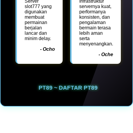
Server
Infrastruktur
slot777 yang
servernya kuat,
digunakan
performanya
membuat
konsisten, dan
permainan
pengalaman
berjalan
bermain terasa
lancar dan
lebih aman
minim delay.
serta
menyenangkan.
- Ocho
- Oche
PT89 ~ DAFTAR PT89