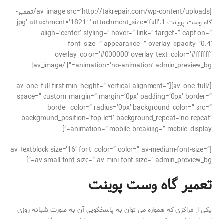
[av_image src=’http://takrepair.com/wp-content/uploads/تعمیر-
گاه-وست-پوینت-1.jpg’ attachment=’18211′ attachment_size=’full’
align=’center’ styling=” hover=” link=” target=” caption=”
font_size=” appearance=” overlay_opacity=’0.4′
overlay_color=’#000000′ overlay_text_color=’#ffffff’
animation=’no-animation’ admin_preview_bg=”][/av_image]
[/av_one_full][av_one_full first min_height=” vertical_alignment=”
space=” custom_margin=” margin=’0px’ padding=’0px’ border=”
border_color=” radius=’0px’ background_color=” src=”
background_position=’top left’ background_repeat=’no-repeat’
animation=” mobile_breaking=” mobile_display=”]
[av_textblock size=’16’ font_color=” color=” av-medium-font-size=”
av-small-font-size=” av-mini-font-size=” admin_preview_bg=”]
تعمیر گاه وست پوینت
یکی از مراکزی که همواره می توان به پاسخگویی آن به صورت شبانه روزی