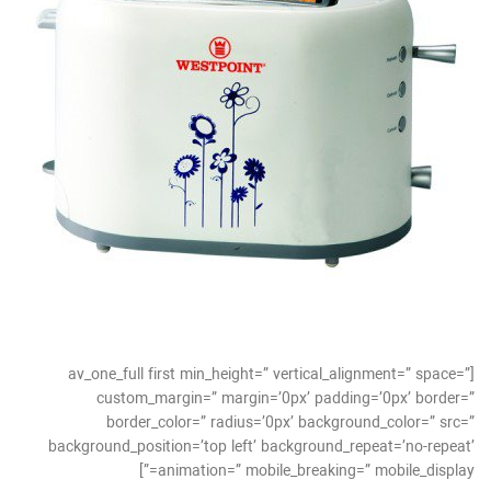
[av_one_full first min_height=” vertical_alignment=” space=”
custom_margin=” margin=’0px’ padding=’0px’ border=”
border_color=” radius=’0px’ background_color=” src=”
background_position=’top left’ background_repeat=’no-repeat’
animation=” mobile_breaking=” mobile_display=”]