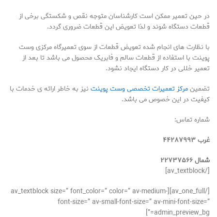
در حین تعمیر ممکن است کارشناسان متوجه نقص و شکستگی برخی از
قطعات دستگاه شوند و لذا تعویض این قطعات ضروری گردد.
با نظارت های انجام شده تعویض قطعات از سوی تعمیرگاه مرکزی وست
پوینت با استفاده از قطعات سالم و فابریک محصول می باشد تا بعد از
تعمیر خللی در کار دستگاه ایجاد نشود.
تضمین
مرکز تعمیرات تخصصی وست پوینت
نیز به خاطر ارائه ی خدمات با
کیفیت در این خصوص می باشد.
شماره تماس:
غرب ۴۴۲۸۷۹۹۳
شمال ۲۲۷۳۷۵۶۶
[/av_textblock]
[/av_one_full][av_textblock size=” font_color=” color=” av-medium-
font-size=” av-small-font-size=” av-mini-font-size=”
admin_preview_bg=”]