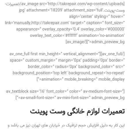
[av_image src=’http://takrepair.com/wp-content/uploads/تعمیرات-
وست-پوینت.jpg’ attachment=’18209′ attachment_size=’full’
align=’center’ styling=” hover=”
link=’manually,http://takrepair.com’ target=” caption=” font_size=”
appearance=” overlay_opacity=’0.4′ overlay_color=’#000000′
overlay_text_color=’#ffffff’ animation=’no-animation’
admin_preview_bg=”][/av_image]
[/av_one_full][av_one_full first min_height=” vertical_alignment=”
space=” custom_margin=” margin=’0px’ padding=’0px’ border=”
border_color=” radius=’0px’ background_color=” src=”
background_position=’top left’ background_repeat=’no-repeat’
animation=” mobile_breaking=” mobile_display=”]
[av_textblock size=’16’ font_color=” color=” av-medium-font-size=”
av-small-font-size=” av-mini-font-size=” admin_preview_bg=”]
تعمیرات لوازم خانگی وست پوینت
این کار به دلیل افزایش حجم ترافیک در خیابان های تهران نیز می باشد و