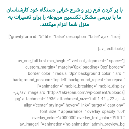
با پر کردن فرم زیر و شرح خرابی دستگاه خود کارشناسان
ما با بررسی مشکل تکنسین مربوطه را برای تعمیرات به
منزل شما اعزام میکنند.
[gravityform id=”5″ title=”false” description=”false” ajax=”true”]
[/av_textblock]
[av_one_full first min_height=” vertical_alignment=” space=”
custom_margin=” margin=’0px’ padding=’0px’ border=”
border_color=” radius=’0px’ background_color=” src=”
background_position=’top left’ background_repeat=’no-repeat’
animation=” mobile_breaking=” mobile_display=”]
[av_image src=’http://takrepair.com/wp-content/uploads/بنر-
شماره-22-و-44-1.jpg’ attachment=’4936′ attachment_size=’full’
align=’center’ styling=” hover=” link=” target=” caption=”
font_size=” appearance=” overlay_opacity=’0.4′
overlay_color=’#000000′ overlay_text_color=’#ffffff’
animation=’no-animation’ admin_preview_bg=”][/av_image]