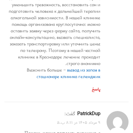
уменьшить тревожность, восстановить сон и
подготовить человека к дальнейшей терапии
алкогольной зависимости. В нашей клинике
помощь организована круглосуточно: можно
оставить заявку через форму сайта, получить
онлайн-консультацию, вызвать специалиста,
заказать транспортировку или уточнить цены
по телефону. Поэтому в нашей частной
клинике в Краснодаре лечение проходит
строго анонимно.
Выяснить больше –
вывод из запоя в
стационаре клиника геленджик
پاسخ
PatrickDup
گفت:
۹ مرداد ۱۴۰۵ در ۸:۱۱ ب.ظ