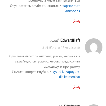
проблемы и желания измениться.
Осуществить глубокий анализ –
торпедо от
алкоголя
پاسخ
Edwardflaft
گفت:
۱۵ مرداد ۱۴۰۵ در ۱۲:۰۷ ق.ظ
Врач учитывает симптомы, риски, анамнез и
семейную ситуацию, чтобы предложить
подходящую программу.
Изучить вопрос глубже –
vyvod-iz-zapoya-v-
klinike-moskva
پاسخ