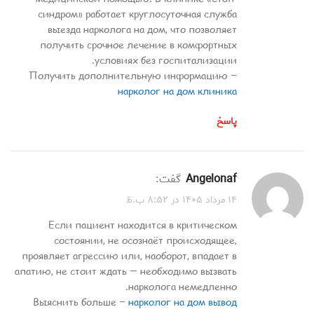
синдром» работает круглосуточная служба
выезда нарколога на дом, что позволяет
получить срочное лечение в комфортных
условиях без госпитализации.
Получить дополнительную информацию –
нарколог на дом клиника
پاسخ
Angelonaf
گفت:
۱۴ مرداد ۱۴۰۵ در ۸:۵۲ ب.ظ
Если пациент находится в критическом
состоянии, не осознаёт происходящее,
проявляет агрессию или, наоборот, впадает в
апатию, не стоит ждать — необходимо вызвать
нарколога немедленно.
Выяснить больше –
нарколог на дом вывод