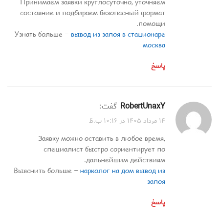
Принимаем заявки круглосуточно, уточняем
состояние и подбираем безопасный формат
помощи.
Узнать больше –
вывод из запоя в стационаре
москва
پاسخ
RobertUnaxY
گفت:
۱۴ مرداد ۱۴۰۵ در ۱۰:۱۶ ب.ظ
Заявку можно оставить в любое время,
специалист быстро сориентирует по
дальнейшим действиям.
Выяснить больше –
нарколог на дом вывод из
запоя
پاسخ