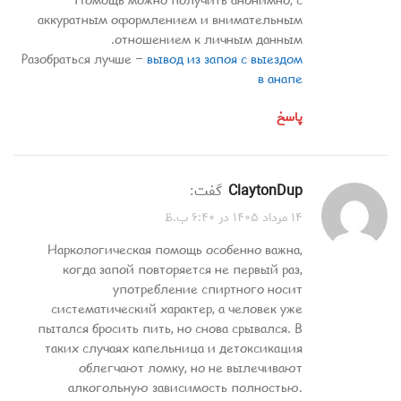
Помощь можно получить анонимно, с
аккуратным оформлением и внимательным
отношением к личным данным.
Разобраться лучше –
вывод из запоя с выездом
в анапе
پاسخ
ClaytonDup
گفت:
۱۴ مرداد ۱۴۰۵ در ۶:۴۰ ب.ظ
Наркологическая помощь особенно важна,
когда запой повторяется не первый раз,
употребление спиртного носит
систематический характер, а человек уже
пытался бросить пить, но снова срывался. В
таких случаях капельница и детоксикация
облегчают ломку, но не вылечивают
алкогольную зависимость полностью.