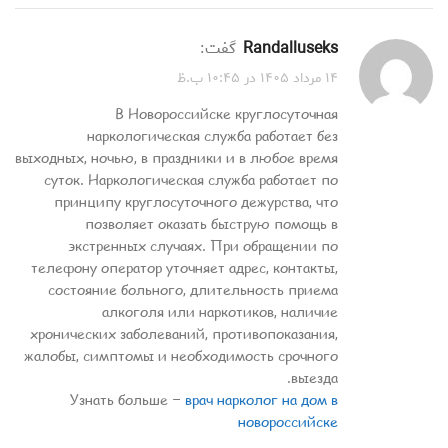
Randalluseks
گفت:
۱۴ مرداد ۱۴۰۵ در ۱۰:۴۵ ب.ظ
В Новороссийске круглосуточная
наркологическая служба работает без
выходных, ночью, в праздники и в любое время
суток. Наркологическая служба работает по
принципу круглосуточного дежурства, что
позволяет оказать быструю помощь в
экстренных случаях. При обращении по
телефону оператор уточняет адрес, контакты,
состояние больного, длительность приема
алкоголя или наркотиков, наличие
хронических заболеваний, противопоказания,
жалобы, симптомы и необходимость срочного
выезда.
Узнать больше –
врач нарколог на дом в
новороссийске