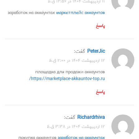
۱۱ اردیبهشت ۱۴۰۴ در ۱۲:۵۶ ق.ظ
заработок на аккаунтах
маркетплейс аккаунтов
پاسخ
PeterJic
گفت:
۱۲ اردیبهشت ۱۴۰۴ در ۲:۰۰ ق.ظ
площадка для продажи аккаунтов
https://marketplace-akkauntov-top.ru/
پاسخ
Richardrhiva
گفت:
۱۲ اردیبهشت ۱۴۰۴ در ۳:۳۸ ق.ظ
покупка аккаунтов
заработок на аккаунтах