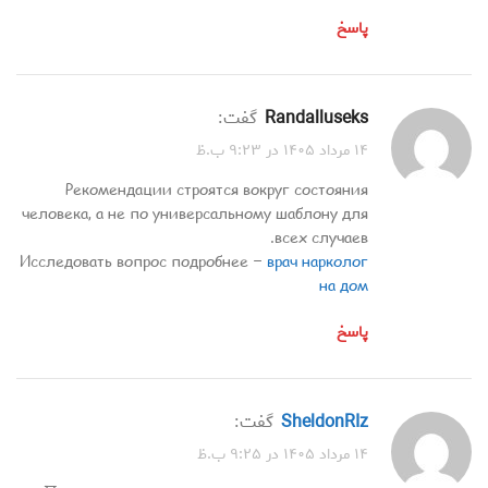
پاسخ
Randalluseks
گفت:
۱۴ مرداد ۱۴۰۵ در ۹:۲۳ ب.ظ
Рекомендации строятся вокруг состояния
человека, а не по универсальному шаблону для
всех случаев.
Исследовать вопрос подробнее –
врач нарколог
на дом
پاسخ
SheldonRIz
گفت:
۱۴ مرداد ۱۴۰۵ در ۹:۲۵ ب.ظ