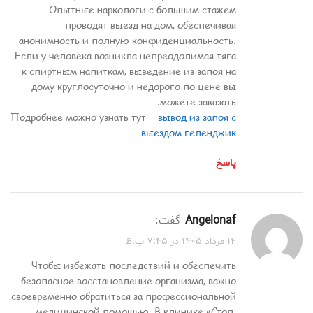
Опытные наркологи с большим стажем
проводят выезд на дом, обеспечивая
анонимность и полную конфиденциальность.
Если у человека возникла непреодолимая тяга
к спиртным напиткам, выведение из запоя на
дому круглосуточно и недорого по цене вы
можете заказать.
Подробнее можно узнать тут –
вывод из запоя с
выездом геленджик
پاسخ
Angelonaf
گفت:
۱۴ مرداد ۱۴۰۵ در ۷:۴۵ ب.ظ
Чтобы избежать последствий и обеспечить
безопасное восстановление организма, важно
своевременно обратиться за профессиональной
медицинской помощью. В клинике «Стоп-