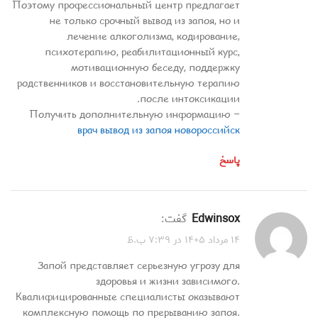
Поэтому профессиональный центр предлагает
не только срочный вывод из запоя, но и
лечение алкоголизма, кодирование,
психотерапию, реабилитационный курс,
мотивационную беседу, поддержку
родственников и восстановительную терапию
после интоксикации.
Получить дополнительную информацию –
врач вывод из запоя новороссийск
پاسخ
Edwinsox
گفت:
۱۴ مرداد ۱۴۰۵ در ۷:۳۹ ب.ظ
Запой представляет серьезную угрозу для
здоровья и жизни зависимого.
Квалифицированные специалисты оказывают
комплексную помощь по прерыванию запоя.