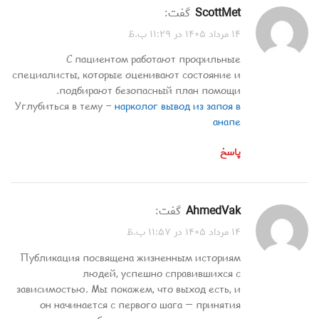
ScottMet
گفت:
۱۴ مرداد ۱۴۰۵ در ۱۱:۲۹ ب.ظ
С пациентом работают профильные
специалисты, которые оценивают состояние и
подбирают безопасный план помощи.
Углубиться в тему –
нарколог вывод из запоя в
анапе
پاسخ
AhmedVak
گفت:
۱۴ مرداد ۱۴۰۵ در ۱۱:۵۷ ب.ظ
Публикация посвящена жизненным историям
людей, успешно справившихся с
зависимостью. Мы покажем, что выход есть, и
он начинается с первого шага — принятия