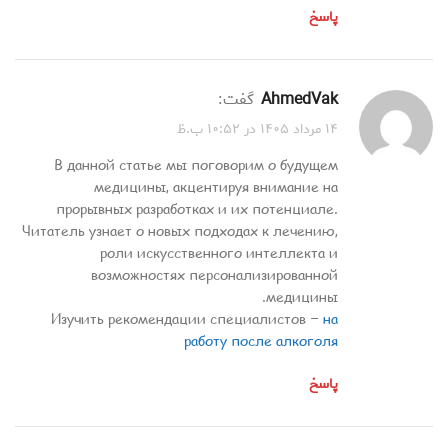
پاسخ
AhmedVak
گفت:
۱۴ مرداد ۱۴۰۵ در ۱۰:۵۲ ب.ظ
В данной статье мы поговорим о будущем
медицины, акцентируя внимание на
прорывных разработках и их потенциале.
Читатель узнает о новых подходах к лечению,
роли искусственного интеллекта и
возможностях персонализированной
медицины.
Изучить рекомендации специалистов –
на
работу после алкоголя
پاسخ