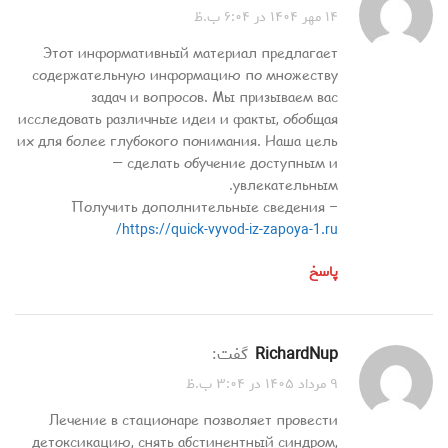
۱۴ مهر ۱۴۰۴ در ۶:۰۴ ب.ظ
Этот информативный материал предлагает
содержательную информацию по множеству
задач и вопросов. Мы призываем вас
исследовать различные идеи и факты, обобщая
их для более глубокого понимания. Наша цель
— сделать обучение доступным и
увлекательным.
Получить дополнительные сведения –
https://quick-vyvod-iz-zapoya-1.ru/
پاسخ
RichardNup
گفت:
۹ مرداد ۱۴۰۵ در ۳:۰۴ ب.ظ
Лечение в стационаре позволяет провести
детоксикацию, снять абстинентный синдром,