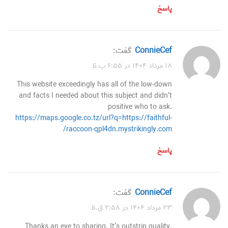
پاسخ
ConnieCef
گفت:
۱۸ مرداد ۱۴۰۴ در ۶:۵۵ ب.ظ
This website exceedingly has all of the low-down
and facts I needed about this subject and didn’t
positive who to ask.
https://maps.google.co.tz/url?q=https://faithful-
raccoon-qpl4dn.mystrikingly.com/
پاسخ
ConnieCef
گفت:
۲۳ مرداد ۱۴۰۴ در ۲:۵۸ ق.ظ
Thanks an eye to sharing. It’s outstrip quality.