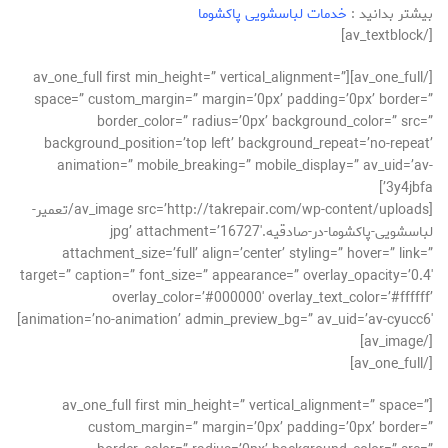
بیشتر بدانید :
خدمات لباسشویی پاکشوما
[/av_textblock]
[/av_one_full][av_one_full first min_height=” vertical_alignment=”
space=” custom_margin=” margin=’0px’ padding=’0px’ border=”
border_color=” radius=’0px’ background_color=” src=”
background_position=’top left’ background_repeat=’no-repeat’
animation=” mobile_breaking=” mobile_display=” av_uid=’av-
3y4jbfa’]
[av_image src=’http://takrepair.com/wp-content/uploads/تعمیر-
لباسشویی-پاکشوما-در-صادقیه.jpg’ attachment=’16727′
attachment_size=’full’ align=’center’ styling=” hover=” link=”
target=” caption=” font_size=” appearance=” overlay_opacity=’0.4′
overlay_color=’#000000′ overlay_text_color=’#ffffff’
animation=’no-animation’ admin_preview_bg=” av_uid=’av-cyucc6′]
[/av_image]
[/av_one_full]
[av_one_full first min_height=” vertical_alignment=” space=”
custom_margin=” margin=’0px’ padding=’0px’ border=”