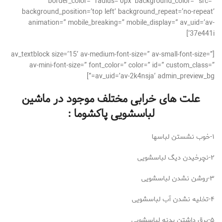
border_color=” radius=’0px’ background_color=” src=”
background_position=’top left’ background_repeat=’no-repeat’
animation=” mobile_breaking=” mobile_display=” av_uid=’av-
37e441i’]
[av_textblock size=’15’ av-medium-font-size=” av-small-font-size=”
av-mini-font-size=” font_color=” color=” id=” custom_class=”
av_uid=’av-2k4nsja’ admin_preview_bg=”]
علت های خرابی مختلف موجود در ماشین
لباسشویی پاکشوما :
۱-خوب نشستن لباسها
۲-نچرخیدن دیگ لباسشویی
۳-روشن نشدن لباسشویی
۴-تخلیه نشدن آب لباسشویی
۵-برق داشتن بدنه لباسشویی