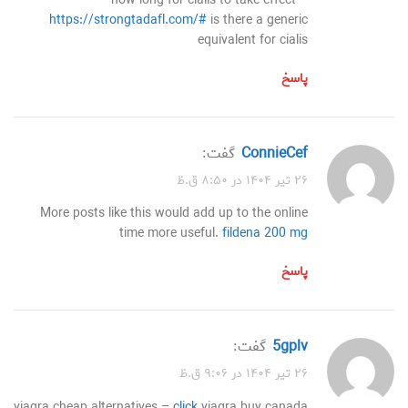
how long for cialis to take effect –
https://strongtadafl.com/#
is there a generic
equivalent for cialis
پاسخ
ConnieCef
گفت:
۲۶ تیر ۱۴۰۴ در ۸:۵۰ ق.ظ
More posts like this would add up to the online
time more useful.
fildena 200 mg
پاسخ
5gplv
گفت:
۲۶ تیر ۱۴۰۴ در ۹:۰۶ ق.ظ
viagra cheap alternatives –
click
viagra buy canada