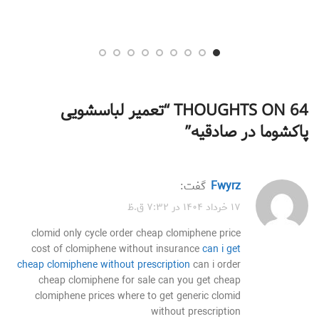
64 THOUGHTS ON “
تعمیر لباسشویی
پاکشوما در صادقیه
”
fwyrz
گفت:
۱۷ خرداد ۱۴۰۴ در ۷:۳۲ ق.ظ
clomid only cycle order cheap clomiphene price
cost of clomiphene without insurance
can i get
cheap clomiphene without prescription
can i order
cheap clomiphene for sale can you get cheap
clomiphene prices where to get generic clomid
without prescription