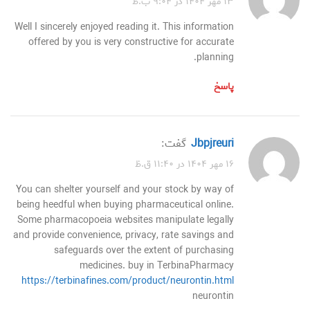
۱۳ مهر ۱۴۰۴ در ۹:۰۴ ب.ظ
Well I sincerely enjoyed reading it. This information
offered by you is very constructive for accurate
planning.
پاسخ
Jbpjreuri
گفت:
۱۶ مهر ۱۴۰۴ در ۱۱:۴۰ ق.ظ
You can shelter yourself and your stock by way of
being heedful when buying pharmaceutical online.
Some pharmacopoeia websites manipulate legally
and provide convenience, privacy, rate savings and
safeguards over the extent of purchasing
medicines. buy in TerbinaPharmacy
https://terbinafines.com/product/neurontin.html
neurontin