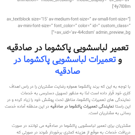
animation=” mobile_breaking=” mobile_display=” av_uid=’av-
4y7l08m’]
[av_textblock size=’15’ av-medium-font-size=” av-small-font-size=”
av-mini-font-size=” font_color=” color=” id=” custom_class=”
av_uid=’av-4i4cdsm’ admin_preview_bg=”]
تعمیر لباسشویی پاکشوما در صادقیه
و
تعمیرات لباسشویی پاکشوما در
صادقیه
با توجه به این که برند پاکشوما همواره رضایت مشتریان را در راس اهداف
کاری خود قرار داده است لذا به منظور تسهیل دسترسی به خدمات
نمایندگی های تعمیرات پاکشوما، مناطق تحت پوشش خود را زیاد کرده و در
این راستا
نمایندگی تعمیرات پاکشوما در صادقیه
در این منطقه آماده خدمت
رسانی به مشتریان است.
مشتریان برای تعمیر لباسشویی پاکشوما در صادقیه می توانند در صورت
دریافت خدمات به موقع از هزینه کمتری برخوردار شوند در صورتی که