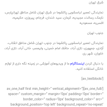
شرق تهران
نمایندگی تعمیر لباسشویی پاکشوما در شرق تهران شامل مناطق تهرانپارس،
نارمک، رسالت، مجیدیه، کرمان، سید خندان، فرجام، پیروزی، حکیمیه،
افسریه، مسعودیه
جنوب تهران
نمایندگی تعمیر لباسشویی پاکشوما در جنوب تهران شامل مناطق انقلاب،
آزادی، جمهوری، نازی آباد، حافظ، امام خمینی، ولیعصر، خانی آباد، نازی آباد،
خاوران، شهر ری
با دنبال کردن
اینستاگرام
ما از ویدیوهای آموزشی در زمینه نگه داری از لوازم
خانگی استفاده کنید.
[/av_textblock]
[/av_one_full][av_one_half first min_height=” vertical_alignment=”
space=” custom_margin=” margin=’0px’ padding=’0px’ border=”
border_color=” radius=’0px’ background_color=” src=”
background_position=’top left’ background_repeat=’no-repeat’