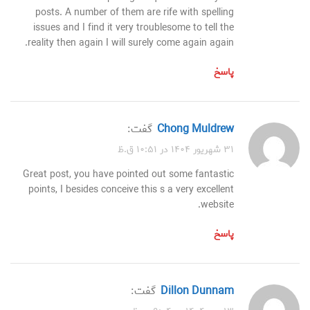
posts. A number of them are rife with spelling
issues and I find it very troublesome to tell the
reality then again I will surely come again again.
پاسخ
Chong Muldrew
گفت:
۳۱ شهریور ۱۴۰۴ در ۱۰:۵۱ ق.ظ
Great post, you have pointed out some fantastic
points, I besides conceive this s a very excellent
website.
پاسخ
Dillon Dunnam
گفت: