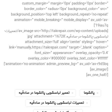
custom_margin=” margin=’0px’ padding=’0px’ border=”
border_color=” radius=’0px’ background_color=” src=”
background_position=’top left’ background_repeat=’no-repeat’
animation=” mobile_breaking=” mobile_display=” av_uid=’av-
19iau7q’]
[av_image src=’http://takrepair.com/wp-content/uploads/تعمیرات-
لباسشویی-پاکشوما-در-صادقیه.jpg’ attachment=’16728′
attachment_size=’full’ align=’center’ styling=” hover=”
link=’manually,https://takrepair.com/’ target=’_blank’ caption=”
font_size=” appearance=” overlay_opacity=’0.4′
overlay_color=’#000000′ overlay_text_color=’#ffffff’
animation=’no-animation’ admin_preview_bg=” av_uid=’av-r9d5bq’]
[/av_image]
[/av_one_half]
پاکشوما
تعمیر لباسشویی پاکشوما در صادقیه
تعمیرات لباسشویی پاکشوما در صادقیه