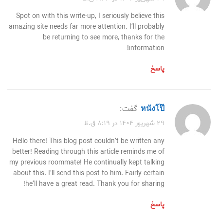
Spot on with this write-up, I seriously believe this
amazing site needs far more attention. I’ll probably
be returning to see more, thanks for the
information!
پاسخ
หนังโป๊
گفت:
۲۹ شهریور ۱۴۰۴ در ۸:۱۹ ق.ظ
Hello there! This blog post couldn’t be written any
better! Reading through this article reminds me of
my previous roommate! He continually kept talking
about this. I’ll send this post to him. Fairly certain
he’ll have a great read. Thank you for sharing!
پاسخ