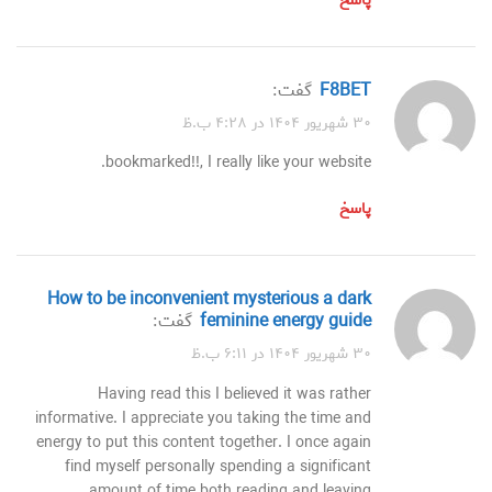
پاسخ
F8BET
گفت:
۳۰ شهریور ۱۴۰۴ در ۴:۲۸ ب.ظ
bookmarked!!, I really like your website.
پاسخ
how to be inconvenient mysterious a dark
feminine energy guide
گفت:
۳۰ شهریور ۱۴۰۴ در ۶:۱۱ ب.ظ
Having read this I believed it was rather
informative. I appreciate you taking the time and
energy to put this content together. I once again
find myself personally spending a significant
amount of time both reading and leaving