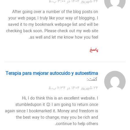
۲۴ شهریور ۱۴۰۴ در ۳:۰۰ ب.ظ
After going over a number of the blog posts on
your web page, I truly like your way of blogging. I
saved it to my bookmark webpage list and will be
checking back soon. Please check out my web site
as well and let me know how you feel.
پاسخ
Terapia para mejorar autocuido y autoestima
گفت:
۲۴ شهریور ۱۴۰۴ در ۶:۳۴ ب.ظ
Hi, I do think this is an excellent website. I
stumbledupon it 😉 I am going to return once
again since I bookmarked it. Money and freedom is
the best way to change, may you be rich and
continue to help others.