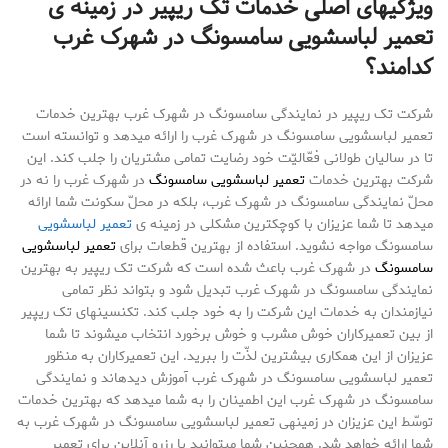
ویژگیهای اصلی خدمات تک ریپیر در زمینه ی
تعمیر لباسشویی سامسونگ در شهرک غرب
کدامند؟
شرکت تک ریپیر در نمایندگی سامسونگ در شهرک غرب بهترین خدمات
تعمیر لباسشویی سامسونگ در شهرک غرب را ارائه میدهد و توانسته است
تا در سالیان طولانی فعّالیّت خود رضایت تمامی مشتریان را جلب کند. این
شرکت بهترین خدمات
تعمیر لباسشویی سامسونگ
در شهرک غرب را نه در
محلّ نمایندگی سامسونگ در شهرک غرب، بلکه در محلّ سکونت شما ارائه
میدهد تا شما عزیزان با کوچکترین مشکلی در زمینه ی
تعمیر لباسشویی
سامسونگ مواجه نشوید. استفاده از بهترین قطعات برای
تعمیر لباسشویی
سامسونگ
در شهرک غرب باعث شده است که شرکت تک ریپیر به بهترین
نمایندگی سامسونگ در شهرک غرب تبدیل شود و بتواند نظر تمامی
نیازمندان به خدمات این شرکت را به خود جلب کند. تکنسینهای تک ریپیر
از بین تعمیرکاران خوش مشرب و خوش برخورد انتخاب میشوند تا شما
عزیزان از این همکاری بیشترین لذّت را ببرید. این تعمیرکاران به منظور
تعمیر لباسشویی سامسونگ در شهرک غرب آموزش دیدهاند و نمایندگی
سامسونگ در شهرک غرب این اطمینان را به شما میدهد که بهترین خدمات
توسّط این عزیزان در زمینهی تعمیر لباسشویی سامسونگ در شهرک غرب به
شما ارائه خواهد شد. همچنین شما میتوانید با رزرو آنلاین برای تعمیر