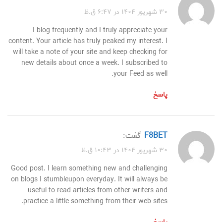
۳۰ شهریور ۱۴۰۴ در ۶:۴۷ ق.ظ
I blog frequently and I truly appreciate your
content. Your article has truly peaked my interest. I
will take a note of your site and keep checking for
new details about once a week. I subscribed to
your Feed as well.
پاسخ
F8BET
گفت:
۳۰ شهریور ۱۴۰۴ در ۱۰:۴۳ ق.ظ
Good post. I learn something new and challenging
on blogs I stumbleupon everyday. It will always be
useful to read articles from other writers and
practice a little something from their web sites.