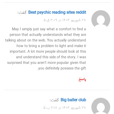
best psychic reading sites reddit
گفت:
۲۸ شهریور ۱۴۰۴ در ۲:۰۹ ق.ظ
May I simply just say what a comfort to find a
person that actually understands what they are
talking about on the web. You actually understand
how to bring a problem to light and make it
important. A lot more people should look at this
and understand this side of the story. I was
surprised that you aren’t more popular given that
you definitely possess the gift.
پاسخ
big baller club
گفت:
۲۸ شهریور ۱۴۰۴ در ۶:۱۸ ب.ظ