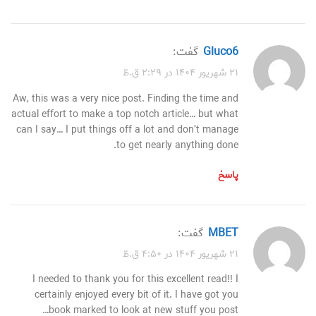
gluco6
گفت:
۲۱ شهریور ۱۴۰۴ در ۲:۲۹ ق.ظ
Aw, this was a very nice post. Finding the time and
actual effort to make a top notch article… but what
can I say… I put things off a lot and don’t manage
to get nearly anything done.
پاسخ
MBET
گفت:
۲۱ شهریور ۱۴۰۴ در ۴:۵۰ ق.ظ
I needed to thank you for this excellent read!! I
certainly enjoyed every bit of it. I have got you
book marked to look at new stuff you post…