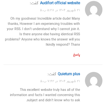
audifort official website
گفت:
۲۱ شهریور ۱۴۰۴ در ۵:۲۸ ب.ظ
Oh my goodness! Incredible article dude! Many
thanks, However I am experiencing troubles with
your RSS. I don’t understand why I cannot join it.
Is there anyone else having identical RSS
problems? Anyone who knows the answer will you
kindly respond? Thanx!
پاسخ
quietum plus
گفت:
۲۱ شهریور ۱۴۰۴ در ۷:۴۲ ب.ظ
This excellent website truly has all of the
information and facts I wanted concerning this
subject and didn’t know who to ask.