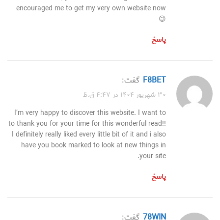
encouraged me to get my very own website now
😉
پاسخ
F8BET
گفت:
۳۰ شهریور ۱۴۰۴ در ۴:۴۷ ق.ظ
I’m very happy to discover this website. I want to
to thank you for your time for this wonderful read!!
I definitely really liked every little bit of it and i also
have you book marked to look at new things in
your site.
پاسخ
78WIN
گفت: