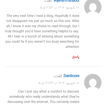
หลุดนักเรียนxxx
گفت:
۱۸ شهریور ۱۴۰۴ در ۲:۵۳ ق.ظ
The very next time I read a blog, Hopefully it does
not disappoint me just as much as this one. After
all, I know it was my choice to read through, but I
truly thought you’d have something helpful to say.
All I hear is a bunch of whining about something
you could fix if you weren’t too busy searching for
attention.
پاسخ
denticore
گفت:
۱۸ شهریور ۱۴۰۴ در ۱۲:۳۳ ق.ظ
Can I just say what a comfort to discover
somebody who really understands what they’re
discussing over the internet. You certainly realize