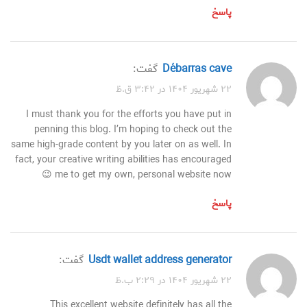
پاسخ
débarras cave
گفت:
۲۲ شهریور ۱۴۰۴ در ۳:۴۲ ق.ظ
I must thank you for the efforts you have put in
penning this blog. I’m hoping to check out the
same high-grade content by you later on as well. In
fact, your creative writing abilities has encouraged
me to get my own, personal website now 😉
پاسخ
usdt wallet address generator
گفت:
۲۲ شهریور ۱۴۰۴ در ۲:۲۹ ب.ظ
This excellent website definitely has all the