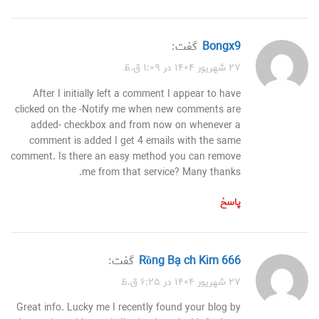
Bongx9
گفت:
۲۷ شهریور ۱۴۰۴ در ۱:۰۹ ق.ظ
After I initially left a comment I appear to have
clicked on the -Notify me when new comments are
added- checkbox and from now on whenever a
comment is added I get 4 emails with the same
comment. Is there an easy method you can remove
me from that service? Many thanks.
پاسخ
Rồng Bạch Kim 666
گفت:
۲۷ شهریور ۱۴۰۴ در ۶:۲۵ ق.ظ
Great info. Lucky me I recently found your blog by