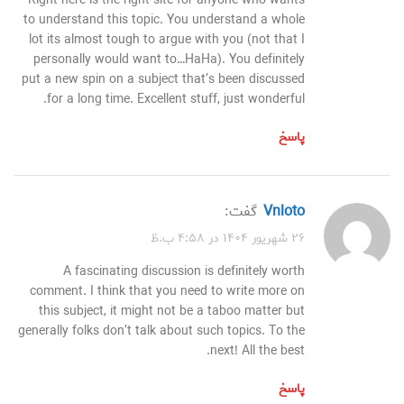
Right here is the right site for anyone who wants
to understand this topic. You understand a whole
lot its almost tough to argue with you (not that I
personally would want to…HaHa). You definitely
put a new spin on a subject that’s been discussed
for a long time. Excellent stuff, just wonderful.
پاسخ
vnloto
گفت:
۲۶ شهریور ۱۴۰۴ در ۴:۵۸ ب.ظ
A fascinating discussion is definitely worth
comment. I think that you need to write more on
this subject, it might not be a taboo matter but
generally folks don’t talk about such topics. To the
next! All the best.
پاسخ