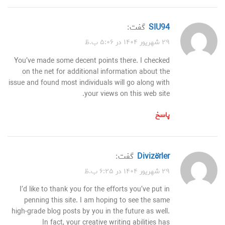
SIU94
گفت:
۲۹ شهریور ۱۴۰۴ در ۵:۰۶ ب.ظ
You’ve made some decent points there. I checked
on the net for additional information about the
issue and found most individuals will go along with
your views on this web site.
پاسخ
Divizörler
گفت:
۲۹ شهریور ۱۴۰۴ در ۶:۲۵ ب.ظ
I’d like to thank you for the efforts you’ve put in
penning this site. I am hoping to see the same
high-grade blog posts by you in the future as well.
In fact, your creative writing abilities has