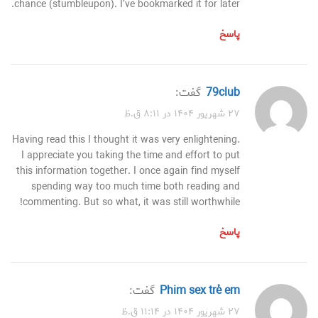
chance (stumbleupon). I’ve bookmarked it for later.
پاسخ
79club
گفت:
۲۷ شهریور ۱۴۰۴ در ۸:۱۱ ق.ظ
Having read this I thought it was very enlightening.
I appreciate you taking the time and effort to put
this information together. I once again find myself
spending way too much time both reading and
commenting. But so what, it was still worthwhile!
پاسخ
phim sex trẻ em
گفت:
۲۷ شهریور ۱۴۰۴ در ۱۱:۱۴ ق.ظ