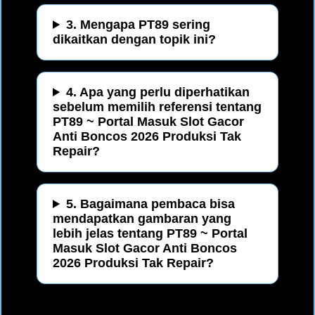
3. Mengapa PT89 sering
dikaitkan dengan topik ini?
4. Apa yang perlu diperhatikan
sebelum memilih referensi tentang
PT89 ~ Portal Masuk Slot Gacor
Anti Boncos 2026 Produksi Tak
Repair?
5. Bagaimana pembaca bisa
mendapatkan gambaran yang
lebih jelas tentang PT89 ~ Portal
Masuk Slot Gacor Anti Boncos
2026 Produksi Tak Repair?