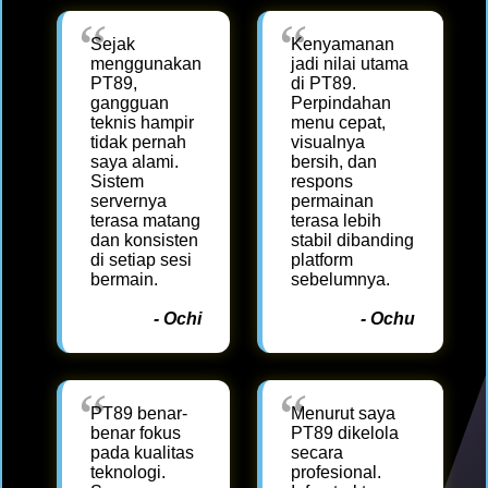
Sejak
Kenyamanan
menggunakan
jadi nilai utama
PT89,
di PT89.
gangguan
Perpindahan
teknis hampir
menu cepat,
tidak pernah
visualnya
saya alami.
bersih, dan
Sistem
respons
servernya
permainan
terasa matang
terasa lebih
dan konsisten
stabil dibanding
di setiap sesi
platform
bermain.
sebelumnya.
- Ochi
- Ochu
PT89 benar-
Menurut saya
benar fokus
PT89 dikelola
pada kualitas
secara
teknologi.
profesional.