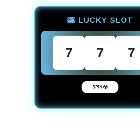
🎰 LUCKY SLOT
7
7
7
SPIN 🎲