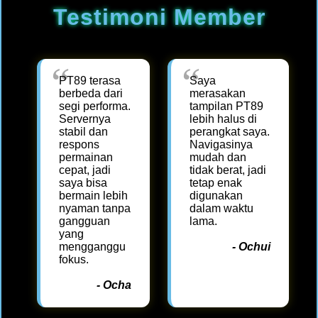
Testimoni Member
PT89 terasa
Saya
berbeda dari
merasakan
segi performa.
tampilan PT89
Servernya
lebih halus di
stabil dan
perangkat saya.
respons
Navigasinya
permainan
mudah dan
cepat, jadi
tidak berat, jadi
saya bisa
tetap enak
bermain lebih
digunakan
nyaman tanpa
dalam waktu
gangguan
lama.
yang
mengganggu
- Ochui
fokus.
- Ocha