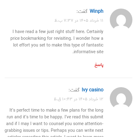
winph
گفت:
۱۱ خرداد ۱۴۰۵ در ۷:۳۷ ب.ظ
I have read a few just right stuff here. Certainly
price bookmarking for revisiting. I wonder how a
lot effort you set to make this type of fantastic
informative site.
پاسخ
ivy casino
گفت:
۱۲ خرداد ۱۴۰۵ در ۱۰:۴۳ ق.ظ
It’s perfect time to make a few plans for the long
run and it’s time to be happy. I’ve read this submit
and if I may I want to counsel you some attention-
grabbing issues or tips. Perhaps you can write next