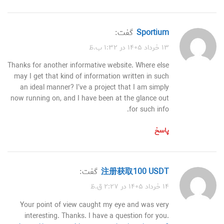
sportium
گفت:
۱۳ خرداد ۱۴۰۵ در ۱:۳۲ ب.ظ
Thanks for another informative website. Where else
may I get that kind of information written in such
an ideal manner? I’ve a project that I am simply
now running on, and I have been at the glance out
for such info.
پاسخ
注册获取100 USDT
گفت:
۱۴ خرداد ۱۴۰۵ در ۲:۲۷ ق.ظ
Your point of view caught my eye and was very
interesting. Thanks. I have a question for you.