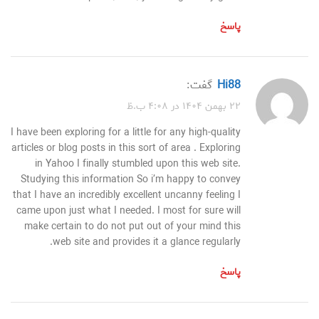
پاسخ
hi88
گفت:
۲۲ بهمن ۱۴۰۴ در ۴:۰۸ ب.ظ
I have been exploring for a little for any high-quality
articles or blog posts in this sort of area . Exploring
in Yahoo I finally stumbled upon this web site.
Studying this information So i’m happy to convey
that I have an incredibly excellent uncanny feeling I
came upon just what I needed. I most for sure will
make certain to do not put out of your mind this
web site and provides it a glance regularly.
پاسخ