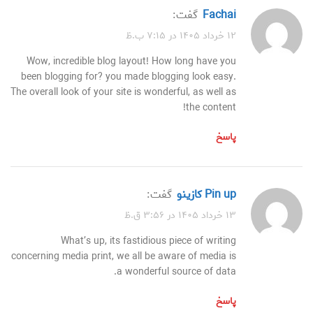
fachai
گفت:
۱۲ خرداد ۱۴۰۵ در ۷:۱۵ ب.ظ
Wow, incredible blog layout! How long have you
been blogging for? you made blogging look easy.
The overall look of your site is wonderful, as well as
the content!
پاسخ
pin up كازينو
گفت:
۱۳ خرداد ۱۴۰۵ در ۳:۵۶ ق.ظ
What’s up, its fastidious piece of writing
concerning media print, we all be aware of media is
a wonderful source of data.
پاسخ