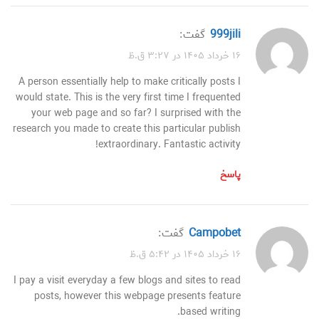
999jili
گفت:
۱۶ خرداد ۱۴۰۵ در ۳:۲۷ ق.ظ
A person essentially help to make critically posts I
would state. This is the very first time I frequented
your web page and so far? I surprised with the
research you made to create this particular publish
extraordinary. Fantastic activity!
پاسخ
campobet
گفت:
۱۶ خرداد ۱۴۰۵ در ۵:۴۲ ق.ظ
I pay a visit everyday a few blogs and sites to read
posts, however this webpage presents feature
based writing.