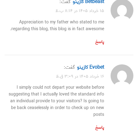
betbeast كازينو
گفت:
۱۵ خرداد ۱۴۰۵ در ۸:۱۴ ب.ظ
Appreciation to my father who stated to me
regarding this blog, this blog is in fact awesome.
پاسخ
evobet كازينو
گفت:
۱۶ خرداد ۱۴۰۵ در ۳:۰۹ ق.ظ
I simply could not depart your website before
suggesting that I actually loved the standard info
an individual provide to your visitors? Is going to
be back ceaselessly in order to check up on new
posts
پاسخ