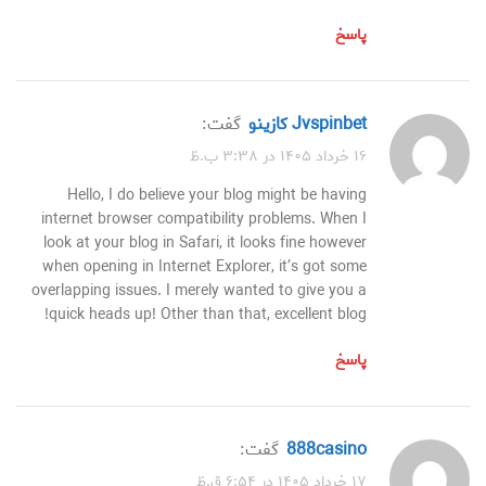
پاسخ
jvspinbet كازينو
گفت:
۱۶ خرداد ۱۴۰۵ در ۳:۳۸ ب.ظ
Hello, I do believe your blog might be having
internet browser compatibility problems. When I
look at your blog in Safari, it looks fine however
when opening in Internet Explorer, it’s got some
overlapping issues. I merely wanted to give you a
quick heads up! Other than that, excellent blog!
پاسخ
888casino
گفت:
۱۷ خرداد ۱۴۰۵ در ۶:۵۴ ق.ظ