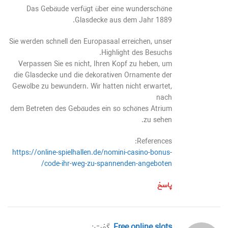
Das Gebäude verfügt über eine wunderschöne
Glasdecke aus dem Jahr 1889.
Sie werden schnell den Europasaal erreichen, unser
Highlight des Besuchs.
Verpassen Sie es nicht, Ihren Kopf zu heben, um
die Glasdecke und die dekorativen Ornamente der
Gewölbe zu bewundern. Wir hatten nicht erwartet,
nach
dem Betreten des Gebäudes ein so schönes Atrium
zu sehen.
References:
https://online-spielhallen.de/nomini-casino-bonus-
code-ihr-weg-zu-spannenden-angeboten/
پاسخ
free online slots
گفت: