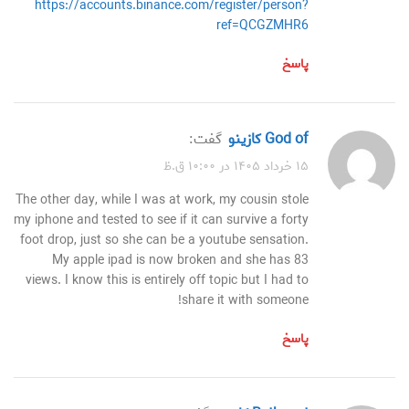
https://accounts.binance.com/register/person?
ref=QCGZMHR6
پاسخ
god of كازينو
گفت:
۱۵ خرداد ۱۴۰۵ در ۱۰:۰۰ ق.ظ
The other day, while I was at work, my cousin stole
my iphone and tested to see if it can survive a forty
foot drop, just so she can be a youtube sensation.
My apple ipad is now broken and she has 83
views. I know this is entirely off topic but I had to
share it with someone!
پاسخ