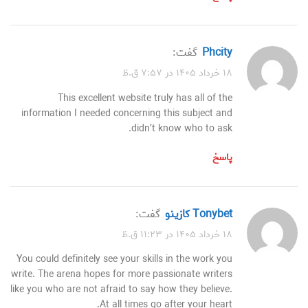
phcity
گفت:
۱۸ خرداد ۱۴۰۵ در ۷:۵۷ ق.ظ
This excellent website truly has all of the
information I needed concerning this subject and
didn’t know who to ask.
پاسخ
tonybet كازينو
گفت:
۱۸ خرداد ۱۴۰۵ در ۱۱:۲۳ ق.ظ
You could definitely see your skills in the work you
write. The arena hopes for more passionate writers
like you who are not afraid to say how they believe.
At all times go after your heart.