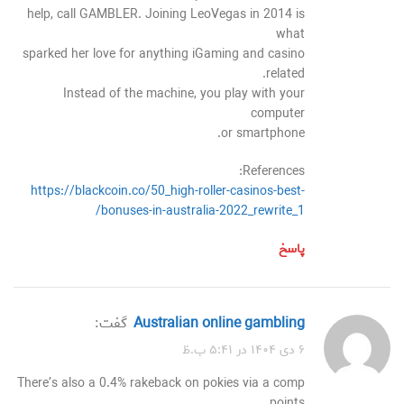
help, call GAMBLER. Joining LeoVegas in 2014 is
what
sparked her love for anything iGaming and casino
related.
Instead of the machine, you play with your
computer
or smartphone.
References:
https://blackcoin.co/50_high-roller-casinos-best-
bonuses-in-australia-2022_rewrite_1/
پاسخ
Australian online gambling
گفت:
۶ دی ۱۴۰۴ در ۵:۴۱ ب.ظ
There’s also a 0.4% rakeback on pokies via a comp
points