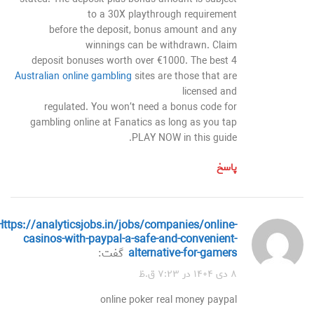
to a 30X playthrough requirement
before the deposit, bonus amount and any
winnings can be withdrawn. Claim
4 deposit bonuses worth over €1000. The best
Australian online gambling
sites are those that are
licensed and
regulated. You won’t need a bonus code for
gambling online at Fanatics as long as you tap
PLAY NOW in this guide.
پاسخ
jobs/companies/online-
casinos-with-paypal-a-safe-and-convenient-
alternative-for-gamers
گفت:
۸ دی ۱۴۰۴ در ۷:۲۳ ق.ظ
online poker real money paypal