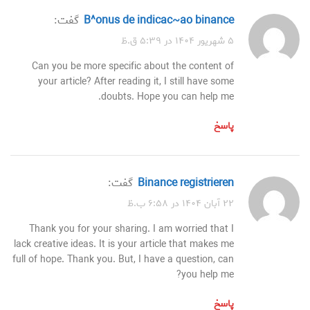
b^onus de indicac~ao binance
گفت:
۵ شهریور ۱۴۰۴ در ۵:۳۹ ق.ظ
Can you be more specific about the content of
your article? After reading it, I still have some
doubts. Hope you can help me.
پاسخ
binance registrieren
گفت:
۲۲ آبان ۱۴۰۴ در ۶:۵۸ ب.ظ
Thank you for your sharing. I am worried that I
lack creative ideas. It is your article that makes me
full of hope. Thank you. But, I have a question, can
you help me?
پاسخ