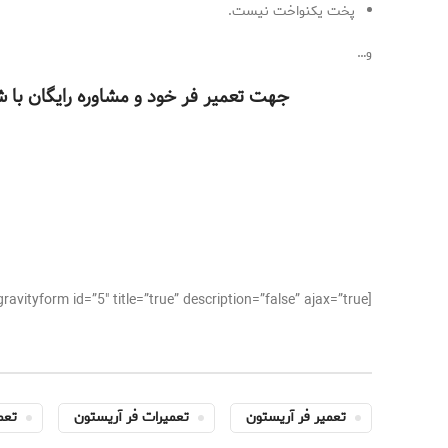
پخت یکنواخت نیست.
و…
جهت تعمیر فر خود و مشاوره رایگان با شم
[gravityform id=”5″ title=”true” description=”false” ajax=”true”]
تعمیر فر آریستون
تعمیرات فر آریستون
تعم