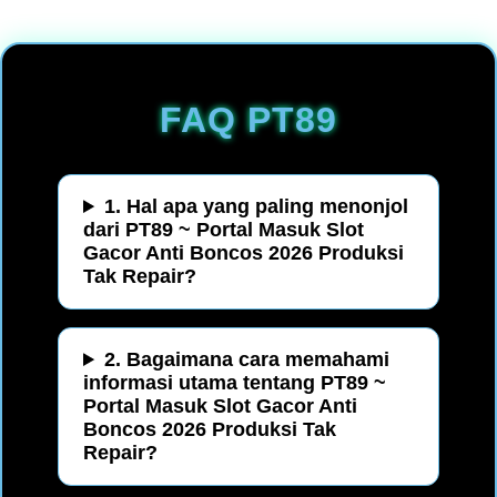
Loading...
FAQ PT89
1. Hal apa yang paling menonjol
dari PT89 ~ Portal Masuk Slot
Gacor Anti Boncos 2026 Produksi
Tak Repair?
2. Bagaimana cara memahami
informasi utama tentang PT89 ~
Portal Masuk Slot Gacor Anti
Boncos 2026 Produksi Tak
Repair?