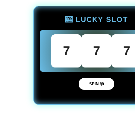
🎰 LUCKY SLOT
7
7
7
SPIN 🎲