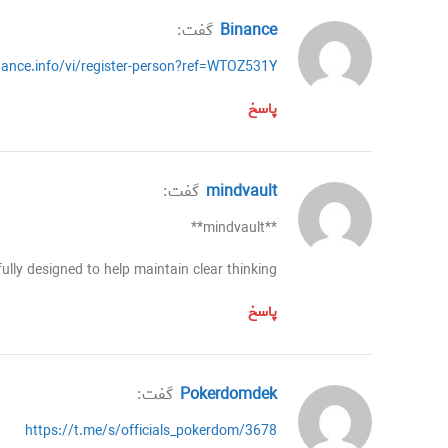
binance
گفت:
ance.info/vi/register-person?ref=WTOZ531Y
پاسخ
mindvault
گفت:
** mindvault**
ully designed to help maintain clear thinking
پاسخ
Pokerdomdek
گفت:
https://t.me/s/officials_pokerdom/3678