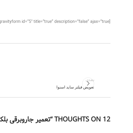
[gravityform id=”5″ title=”true” description=”false” ajax=”true”]
بعدی
تعویض فیلتر ساید اسنوا
12 THOUGHTS ON “
تعمیر جاروبرقی بلک