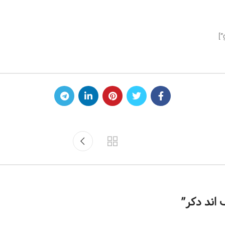
 اند دکر
”