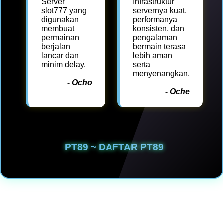
Server
Infrastruktur
slot777 yang
servernya kuat,
digunakan
performanya
membuat
konsisten, dan
permainan
pengalaman
berjalan
bermain terasa
lancar dan
lebih aman
minim delay.
serta
menyenangkan.
- Ocho
- Oche
PT89 ~ DAFTAR PT89