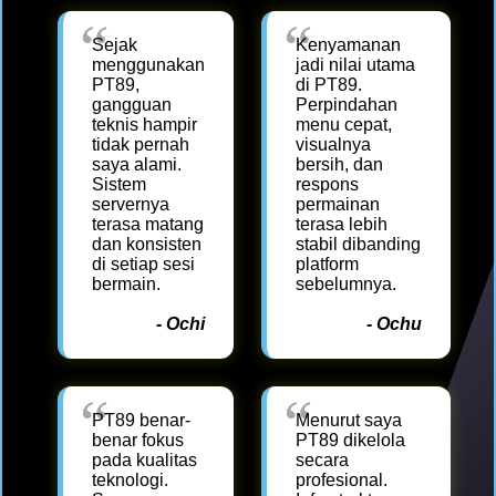
Sejak
Kenyamanan
menggunakan
jadi nilai utama
PT89,
di PT89.
gangguan
Perpindahan
teknis hampir
menu cepat,
tidak pernah
visualnya
saya alami.
bersih, dan
Sistem
respons
servernya
permainan
terasa matang
terasa lebih
dan konsisten
stabil dibanding
di setiap sesi
platform
bermain.
sebelumnya.
- Ochi
- Ochu
PT89 benar-
Menurut saya
benar fokus
PT89 dikelola
pada kualitas
secara
teknologi.
profesional.