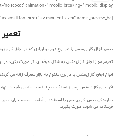
’no-repeat’ animation=” mobile_breaking=” mobile_display=”]
[av_textblock size=’15’ font_color=” color=” av-medium-font-size=” av-small-font-size=” av-mini-font-size=” admin_preview_bg=”]
تعمیر 
تعمیر اجاق گاز زیمنس با هر نوع عیب و ایرادی که در اجاق گاز وج
تعیمر مجاز اجاق گاز زیمنس به شکل حرفه ای اگر صورت بگیرد در ن
انواع اجاق گاز زیمنس با کاربری متنوع به بازار مصرف ارائه می گر
اگر اجاق گاز زیمنس پس از استفاده دچار آسیب خاصی شود در نهایت
نمایندگی تعمیر گاز زیمنس با استفاده از قطعات مناسب باید صورت 
فرستاده می شوند صورت بگیرد.