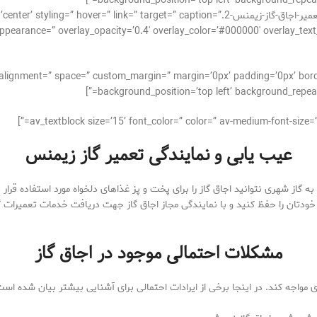
background_position=’top left’ background_repeat=
[av_image src=’http://takrepair.com/wp-content/uploads/تعمیر-اجاق-گاز-زیمنس-2.t=” caption
pearance=” overlay_opacity=’0.4′ overlay_color=’#000000′ overlay_text_color=’
cal_alignment=” space=” custom_margin=” margin=’0px’ padding=’0px’ bor
background_position=’top left’ background_repeat=
عیب یابی و نمایندگی تعمیر گاز زیمنس
ه گاز شهری نتوانید اجاق گاز را برای پخت و پز غذاهای دلخواه مورد استفاده قرار
 خودتان را حفظ کنید و با نمایندگی مجاز اجاق گاز جهت دریافت خدمات تعمیرات
مشکلات احتمالی موجود در اجاق گاز
ی مواجه کند. در اینجا برخی از ایرادات احتمالی برای آشنایی بیشتر بیان شده است