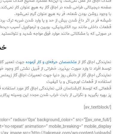
فندک اجاق گاز عمل نمی‌کند، یا این‌که عملکرد صحیح فندک سبب ر
صفحه دیجیتالی طراحی شده در اجاق گاز به هیچ عنوان کار نمی‌کند.
با وجود روشن بودن شعله، فر به هیچ عنوان گرم نمی‌شود.
شیشه فر در اثر داغ شدن بیش از حد و یا وارد شدن ضربه ترک بر
قطعات داخلی مانند برد الکترونیکی، بوبین و ترموکوپل آسیب دیده‌ان
در صورتی که با مشکلاتی مانند موارد فوق مواجه شدید و نتوانستید 
خد
نمایندگی اجاق گاز از
متخصصان حرفه‌ای و کار آزموده
جهت تعمیر گاز 
توسط افراد نا وارد صورت بپذیرد. خطراتی از قبیل نشتی گاز وجود خوا
نمایندگی اجاق گاز از دانش روز دنیا جهت تعمیرات اجاق گاز زیمنس ا
استفاده از قطعات اورجینال و با کیفیت
قطعاتی که توسط کارشناسان فنی نمایندگی اجاق گاز مورد استفاده قرا
پز بهره بگیرید و نگرانی از بابت خراب شدن مجدد این وسیله پرکارب
[/av_textblock]
der_color=” radius=’0px’ background_color=” src=”
’no-repeat’ animation=” mobile_breaking=” mobile_display=”]