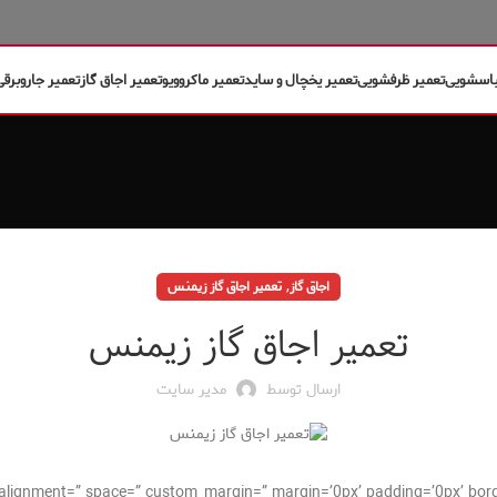
باسشویی
تعمیر ظرفشویی
تعمیر یخچال و ساید
تعمیر ماکروویو
تعمیر اجاق گاز
تعمیر جاروبرقی
,
اجاق گاز
تعمیر اجاق گاز زیمنس
تعمیر اجاق گاز زیمنس
ارسال توسط
مدیر سایت
cal_alignment=” space=” custom_margin=” margin=’0px’ padding=’0px’ bor