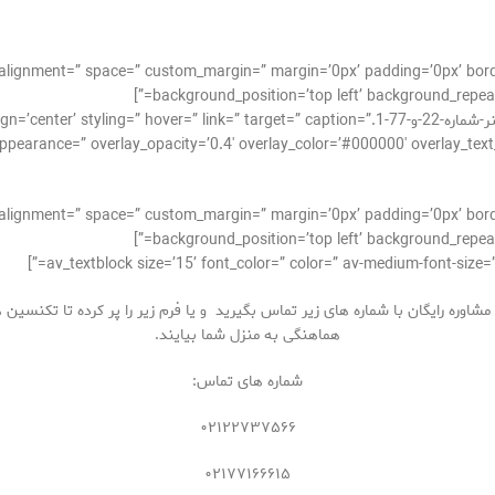
cal_alignment=” space=” custom_margin=” margin=’0px’ padding=’0px’ bor
background_position=’top left’ background_repeat=
[av_image src=’http://takrepair.com/wp-content/uploads/بنر-شماره-22-و-77-1.k=” target=” caption
pearance=” overlay_opacity=’0.4′ overlay_color=’#000000′ overlay_text_color=’
cal_alignment=” space=” custom_margin=” margin=’0px’ padding=’0px’ bor
background_position=’top left’ background_repeat=
اوره رایگان با شماره های زیر تماس بگیرید و یا فرم زیر را پر کرده تا تکنسین
هماهنگی به منزل شما بیایند.
شماره های تماس:
۰۲۱۲۲۷۳۷۵۶۶
۰۲۱۷۷۱۶۶۶۱۵