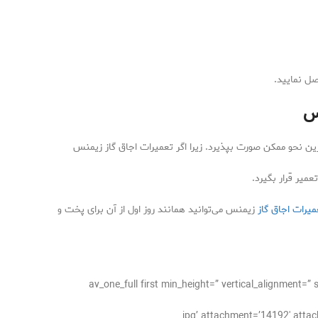
صل نمایید.
س
ین نحو ممکن صورت بپذیرد. زیرا اگر تعمیرات اجاق گاز زیمنس
میر قرار بگیرد.
میرات اجاق گاز
زیمنس می‌توانید همانند روز اول از آن برای پخت و
[/av_one_full][av_one_full first min_height=” vertical
jpg’ attachment=’14192′ attachment_size=’full’ align=’center=”