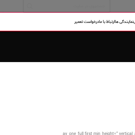
نمایندگی ها
ارتباط با ما
درخواست تعمیر
[av_one_full first min_height=” verti