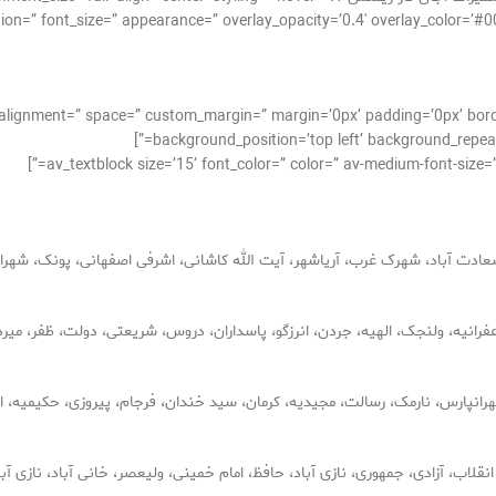
tion=” font_size=” appearance=” overlay_opacity=’0.4′ overlay_color=’#0
cal_alignment=” space=” custom_margin=” margin=’0px’ padding=’0px’ bor
background_position=’top left’ background_repeat=
ادت آباد، شهرک غرب، آریاشهر، آیت الله کاشانی، اشرفی اصفهانی، پونک، شهران،
فرانیه، ولنجک، الهیه، جردن، انرزگو، پاسداران، دروس، شریعتی، دولت، ظفر، میرد
رانپارس، نارمک، رسالت، مجیدیه، کرمان، سید خندان، فرجام، پیروزی، حکیمیه، 
قلاب، آزادی، جمهوری، نازی آباد، حافظ، امام خمینی، ولیعصر، خانی آباد، نازی آب