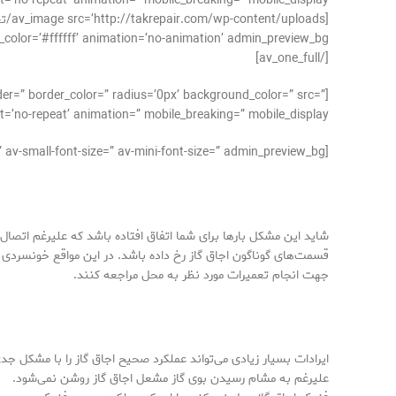
’no-repeat’ animation=” mobile_breaking=” mobile_display=”]
#ffffff’ animation=’no-animation’ admin_preview_bg=”][/av_image]
[/av_one_full]
der=” border_color=” radius=’0px’ background_color=” src=”
’no-repeat’ animation=” mobile_breaking=” mobile_display=”]
[av_textblock size=’15’ font_color=” color=” av-medium-font-size=” av-small-font-size=” av-mini-font-size=” admin_preview_bg=”]
شاید این مشکل بارها برای شما اتفاق افتاده باشد که علیرغم اتصال ب
قسمت‌های گوناگون اجاق گاز رخ داده باشد. در این مواقع خونسردی
جهت انجام تعمیرات مورد نظر به محل مراجعه کنند.
ایرادات بسیار زیادی می‌تواند عملکرد صحیح اجاق گاز را با مشکل جد
علیرغم به مشام رسیدن بوی گاز مشعل اجاق گاز روشن نمی‌شود.