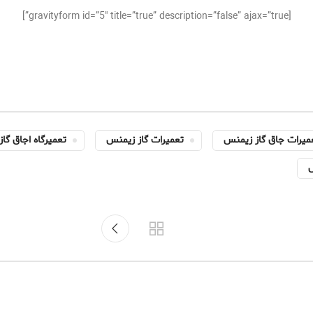
[gravityform id=”5″ title=”true” description=”false” ajax=”true”]
میرات جاق گاز زیمنس
تعمیرات گاز زیمنس
تعمیرگاه اجاق گا
س