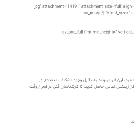
jpg’ attachment=’14191′ attachment_size=’full’ align=’center’ styling=” hover=” link=” targe=”
font_size=” ap
[av_one_full first min_height=” verti
 دهید. این امر میتواند به دلایل وجود مشکلات متعددی در
 گاز زیمنس تماس حاصل کنید. تا کارشناسان فنی در اسرع وقت
.