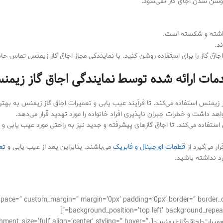
وشن شدن اجاق گاز نمی‌شود.
داشته و شکسته است.
د.
اجاق گاز را برای استفاده روشن کنید. با نمایندگی مجاز اجاق گاز زیمنس تماس حا
مات ارائه شده توسط نمایندگی اجاق گاز زیمن
زیمنس استفاده می‌کند. تا فرآیند عیب یابی و تعمیرات اجاق گاز زیمنس به بهتر
هد داشت و خطرات جبران ناپذیری افراد خانواده را مورد تهدید قرار می‌دهد.
ستفاده می‌کند. تا اجاق گازهای پیشرفته و جدید نیز به راحتی مورد عیب یابی و تع
ر می‌گیرد از
قطعات اورجینال و فابریک
می‌باشند. بنابراین بعد از عیب یابی و
تع
رد نداشته باشید.
_alignment=” space=” custom_margin=” margin=’0px’ padding=’0px’ border=” bor
background_position=’top left’ background_repeat=
[av_image src=’http://takrepair.com/wp-content/uploads/تعمیرات-اجاق-گاز-زیمنس-1.’ styling=” hover