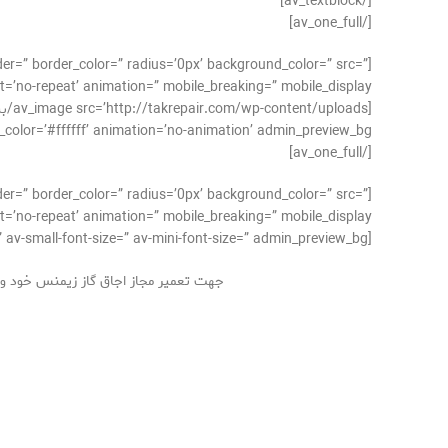
[/av_textblock]
[/av_one_full]
der=” border_color=” radius=’0px’ background_color=” src=”
’no-repeat’ animation=” mobile_breaking=” mobile_display=”]
#ffffff’ animation=’no-animation’ admin_preview_bg=”][/av_image]
[/av_one_full]
der=” border_color=” radius=’0px’ background_color=” src=”
’no-repeat’ animation=” mobile_breaking=” mobile_display=”]
[av_textblock size=’15’ font_color=” color=” av-medium-font-size=” av-small-font-size=” av-mini-font-size=” admin_preview_bg=”]
جهت تعمیر مجاز اجاق گاز زیمنس خود و مش