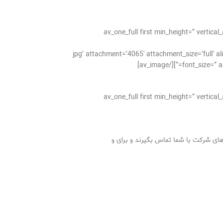
[av_one_full first min_height=” verti
jpg’ attachment=’4065′ attachment_size=’full’ align=’center’ styling=” hover=” lin=”
font_size=” ap
[av_one_full first min_height=” verti
 های شرکت با شما تماس بگیرند و برای و