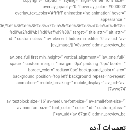
copyright=” caption=” styling=” align=’center’ font_size=”
overlay_opacity=’0.4′ overlay_color=’#000000′
overlay_text_color=’#ffffff’ animation=’no-animation’ hover=”
appearance=”
18/09/06/%d9%86%d9%85%d8%a7%db%8c%d9%86%d8%af%da%af%db%8c-
%d8%a2%d8%b1%d8%af%d9%88/’ target=” title_attr=” alt_attr=”
id=” custom_class=” av_element_hidden_in_editor=’0′ av_uid=’av-
8vuveo’ admin_preview_bg=”][/av_image]
[/av_one_full][av_one_full first min_height=” vertical_alignment=”
space=” custom_margin=” margin=’0px’ padding=’0px’ border=”
border_color=” radius=’0px’ background_color=” src=”
background_position=’top left’ background_repeat=’no-repeat’
animation=” mobile_breaking=” mobile_display=” av_uid=’av-
7wwq74′]
[av_textblock size=’16’ av-medium-font-size=” av-small-font-size=”
av-mini-font-size=” font_color=” color=” id=” custom_class=”
av_uid=’av-67qni8′ admin_preview_bg=”]
تعمیرات آردو