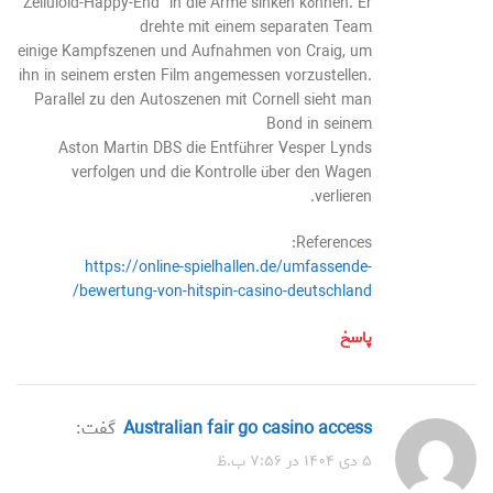
“Zelluloid-Happy-End“ in die Arme sinken können. Er
drehte mit einem separaten Team
einige Kampfszenen und Aufnahmen von Craig, um
ihn in seinem ersten Film angemessen vorzustellen.
Parallel zu den Autoszenen mit Cornell sieht man
Bond in seinem
Aston Martin DBS die Entführer Vesper Lynds
verfolgen und die Kontrolle über den Wagen
verlieren.
References:
https://online-spielhallen.de/umfassende-
bewertung-von-hitspin-casino-deutschland/
پاسخ
australian fair go casino access
گفت:
۵ دی ۱۴۰۴ در ۷:۵۶ ب.ظ