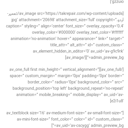
gzzuio’]
[av_image src=’https://takrepair.com/wp-content/uploads/تعمیر-
آردو.jpg’ attachment=’20698′ attachment_size=’full’ copyright=”
caption=” styling=” align=’center’ font_size=” overlay_opacity=’0.4′
overlay_color=’#000000′ overlay_text_color=’#ffffff’
animation=’no-animation’ hover=” appearance=” link=” target=”
title_attr=” alt_attr=” id=” custom_class=”
av_element_hidden_in_editor=’0′ av_uid=’av-g9c9rk’
admin_preview_bg=”][/av_image]
[/av_one_full][av_one_full first min_height=” vertical_alignment=”
space=” custom_margin=” margin=’0px’ padding=’0px’ border=”
border_color=” radius=’0px’ background_color=” src=”
background_position=’top left’ background_repeat=’no-repeat’
animation=” mobile_breaking=” mobile_display=” av_uid=’av-
e2i1u8′]
[av_textblock size=’16’ av-medium-font-size=” av-small-font-size=”
av-mini-font-size=” font_color=” color=” id=” custom_class=”
av_uid=’av-cscygg’ admin_preview_bg=”]