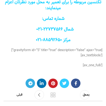
تکنسین مربوطه را برای تعمیر به محل مورد نظرتان اعزام
مینمایند:
شماره تماس:
شمال
۲۲۷۳۷۵۶۶-۰۲۱
مرکز
۸۸۵۹۲۶۵۰-۰۲۱
[gravityform id=”5″ title=”true” description=”false” ajax=”true”]
[/av_textblock]
[/av_one_full]
بعدی
قبلی