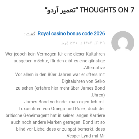
7 THOUGHTS ON “
تعمیر آردو
”
royal casino bonus code 2026
گفت:
۲۹ آذر ۱۴۰۴ در ۱:۳۰ ق.ظ
Wer jedoch kein Vermögen für eine dieser Kultuhren
ausgeben möchte, für den gibt es eine günstige
Alternative.
Vor allem in den 80er Jahren war er öfters mit
Digitaluhren von Seiko
zu sehen (erfahre hier mehr über James Bond
Uhren).
James Bond verbindet man eigentlich mit
Luxusuhren von Omega und Rolex, doch der
britische Geheimagent hat in seiner langen Karriere
auch noch andere Marken getragen. Bond ist so
blind vor Liebe, dass er zu spät bemerkt, dass
Vesper Lynd mit Mr.