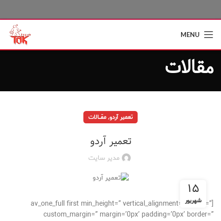
MENU
مقالات
,
تعمیر آردو
مقــــالات
تعمیر آردو
مدیر سایت
۱۵
شهریور
[av_one_full first min_height=” vertical_alignment=” space=”
custom_margin=” margin=’0px’ padding=’0px’ border=”