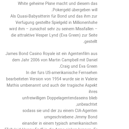
White geheime Pläne macht und diesem das
Pokergeld übergeben will.
Als Quasi-Babysitterin für Bond und das ihm zur
Verfügung gestellte Spielgeld in Millionenhöhe
wird ihm – zunächst sehr zu seinem Missfallen –
die attraktive Vesper Lynd (Eva Green) zur Seite
gestellt.
James Bond Casino Royale ist ein Agentenfilm aus
dem Jahr 2006 von Martin Campbell mit Daniel
Craig und Eva Green.
In der fürs US-amerikanische Fernsehen
bearbeiteten Version von 1954 wurde sie in Valerie
Mathis umbenannt und auch der tragische Aspekt
ihres
unfreiwilligen Doppelagentendaseins blieb
unbeachtet,
sodass sie und der zu einem CIA-Agenten
umgeschriebene Jimmy Bond
einander in einem typisch amerikanischen