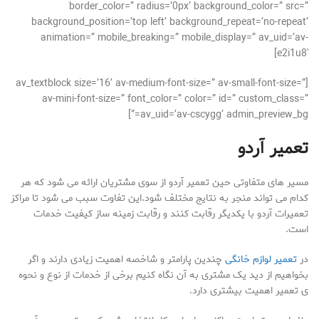
border_color=” radius=’0px’ background_color=” src=”
background_position=’top left’ background_repeat=’no-repeat’
animation=” mobile_breaking=” mobile_display=” av_uid=’av-
e2i1u8′]
[av_textblock size=’16’ av-medium-font-size=” av-small-font-size=”
av-mini-font-size=” font_color=” color=” id=” custom_class=”
av_uid=’av-cscygg’ admin_preview_bg=”]
تعمیر آردو
مسیر های متفاوتی حین تعمیر آردو از سوی مشتریان ارائه می شود که هر
کدام می تواند منجر به نتایج مختلف شود.این تفاوت سبب می شود تا مراکز
تعمیرات آردو با یکدیگر رقابت کنند و رقابت زمینه ساز کیفیت خدمات
است.
در
تعمیر لوازم خانگی
چندین پارامتر و شاخصه اهمیت زیادی دارند و اگر
بخواهیم از دید یک مشتری به آن نگاه کنیم برخی از خدمات از نوع و نحوه
ی تعمیر اهمیت بیشتری دارد.