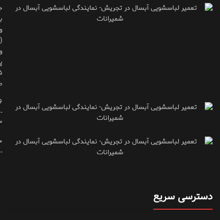
ج
ب
و
(
و
پ
ط
۶
-
۳
۰
۷۱۶۶۶۱۵
دسترسی سریع