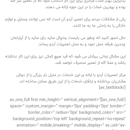
بنابراین بهتر است مراکزی برای این کار انتخاب شود که در تعمیر سر آمد
بوده و بهترین خمات را در این حوزه ارائه می دهند.
یکی از مشکلات مردم برای تعمیر آردو آن است که نمی توانند وسایل و لوازم
خانگی را به راحتی جا به جا کنند.
حال تصور کنید که چطور می بایست یخچال ساید بای ساید را از آپارتمان
چندین طبقه حمل نمود و به محل تعمیرات آردو رساند.
این مشکل زمانی بیشتر می شود که فرد هیچ کمکی نیز برای این کار نداشته
باشد و عملا گاه از تعمیر منصرف خواهد شد.
مرکز تعمیرات آردو با ارائه ی این خدمات در منزل بار بزرگی را از دوش
مشتریان برداشته و ارتقای خدمات را از این طریق ممکن ساخته اند.
[/av_textblock]
[/av_one_full][av_one_full first min_height=” vertical_alignment=”
space=” custom_margin=” margin=’0px’ padding=’0px’ border=”
border_color=” radius=’0px’ background_color=” src=”
background_position=’top left’ background_repeat=’no-repeat’
animation=” mobile_breaking=” mobile_display=” av_uid=’av-