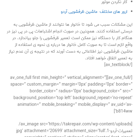
کار نکردن موتور
ارور های مختلف ماشین ظرفشویی آردو
این مشکلات سبب می شود تا خانوار ها نتوانند از ماشین ظرفشویی به
درستی استفاده کنند. همچنین در صورت انجام اشتباهات پی در پی نیز در
هنگام کار با دستگاه نیز ممکن است تعمیر ظرفشویی را جلو بیاندازد. در
واقع لازم است تا به صورت کامل خانوار ها درباره ی نحوه ی استفاده از
ماشین ظرفشویی نیز اطلاعاتی به دست آورند که در نتیجه ی آن عدم نیاز
به تعمیر اتفاق خواهد افتاد.
[/av_textblock]
[/av_one_full][av_one_full first min_height=” vertical_alignment=”
space=” custom_margin=” margin=’0px’ padding=’0px’ border=”
border_color=” radius=’0px’ background_color=” src=”
background_position=’top left’ background_repeat=’no-repeat’
animation=” mobile_breaking=” mobile_display=” av_uid=’av-
b814ww’]
[av_image src=’https://takrepair.com/wp-content/uploads/
تعمیرات-آردو-1.jpg’ attachment=’20699′ attachment_size=’full’