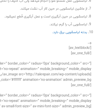
لباسشویی عمل شستو شو را انجام میدهد ولی آب کثیف را تخلیه
از ماشین لباسشویی در حین کار آب نشت میکند.
لباسشویی در حین آبگیری است و عمل آبگیری قطع نمیشود.
لباسشویی آب را گرم نیکند.
بدنه لباسشویی برق دارد.
و…
[/av_textblock]
[/av_one_full]
der=” border_color=” radius=’0px’ background_color=” src=”
’no-repeat’ animation=” mobile_breaking=” mobile_display=”]
#ffffff’ animation=’no-animation’ admin_preview_bg=”][/av_image]
[/av_one_full]
der=” border_color=” radius=’0px’ background_color=” src=”
’no-repeat’ animation=” mobile_breaking=” mobile_display=”]
[av_textblock size=’15’ font_color=” color=” av-medium-font-size=” av-small-font-size=” av-mini-font-size=” admin_preview_bg=”]