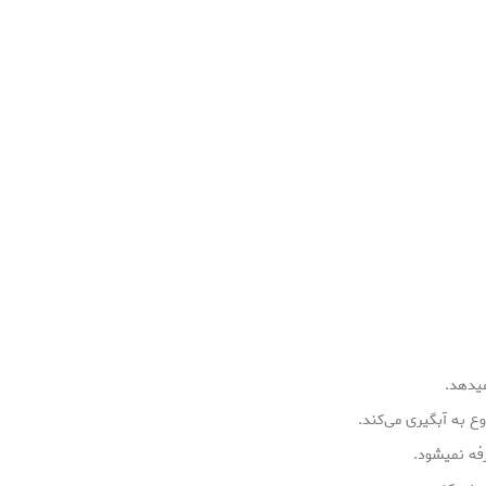
میدهد.
 ﺑﻪ آﺑﮕﯿﺮی می‌کند.
فه نمیشود.