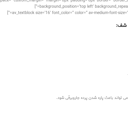
_alignment=” space=” custom_margin=” margin=’0px’ padding=’0px’ border=” bor
background_position=’top left’ background_repeat=
شف: