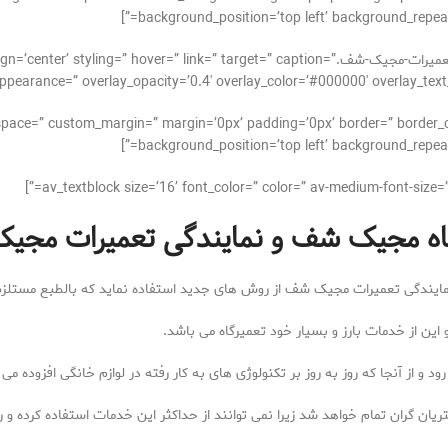
background_position=’top left’ background_repeat=
[av_image src=’http://takrepair.com/wp-content/uploads/تعمیرات-مجیک-شف.nk=” target=” caption
pearance=” overlay_opacity=’0.4′ overlay_color=’#000000′ overlay_text_color=’
_alignment=” space=” custom_margin=” margin=’0px’ padding=’0px’ border=” bor
background_position=’top left’ background_repeat=
اه مجیک شف و نمایندگی تعمیرات مج
ایندگی تعمیرات مجیک شف از روش های جدید استفاده نماید که بالطبع مستلزم 
این از خدمات بارز و بسیار خود تعمیرگاه می باشد.
و از آنجا که روز به روز بر تکنولوژی های به کار رفته در لوازم خانگی افزوده م
 گران تمام خواهد شد زیرا نمی توانند از حداکثر این خدمات استفاده کرده و ران