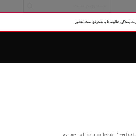
نمایندگی ها
ارتباط با ما
درخواست تعمیر
[av_one_full first min_height=” verti