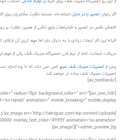
از این رو تعمیرگاه مجیک شف برای کلیه ی
لوازم خانگی
خدمات خود ر
اگر بتوان
تعمیر را در منزل
انجام داد، مسلما نظارت مشتریان روی کار
کاهش نقص در تعمیر و اشتباهات رایج ناشی از همین نظارت بر 
البته این کار تبعات زیادی را به دنبال دارد اما مهم ترین آن ارتقای
دریافت ضمانت نامه از تیم فنی تعمیرگاه مجیک شف یکی از مهم تر
پس از
تعمیرات مجیک شف
هیچ کس نمی داند که تا چه اندازه دستگا
تعمیرات مجیک شف ساده تر خواهد شد.
[/av_textblock]
der_color=” radius=’0px’ background_color=” src=”
’no-repeat’ animation=” mobile_breaking=” mobile_display=”]
00000′ overlay_text_color=’#ffffff’ animation=’no-animation’
admin_preview_bg=”][/av_image]