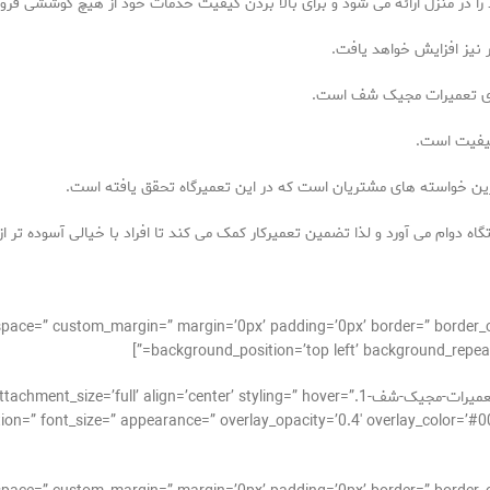
ا در منزل ارائه می شود و برای بالا بردن کیفیت خدمات خود از هیچ کوششی فروگ
 نیز افزایش خواهد یافت.
روی تعمیرات مجیک شف است.
 کیفیت است.
ین خواسته های مشتریان است که در این تعمیرگاه تحقق یافته است.
ه دوام می آورد و لذا تضمین تعمیرکار کمک می کند تا افراد با خیالی آسوده تر از
_alignment=” space=” custom_margin=” margin=’0px’ padding=’0px’ border=” bor
background_position=’top left’ background_repeat=
[av_image src=’http://takrepair.com/wp-content/uploads/تعمیرات-مجیک-شف-1.ign=’center’ styling=” hover
tion=” font_size=” appearance=” overlay_opacity=’0.4′ overlay_color=’#0