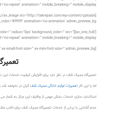
’no-repeat’ animation=” mobile_breaking=” mobile_display=”]
#ffffff’ animation=’no-animation’ admin_preview_bg=”][/av_image]
der_color=” radius=’0px’ background_color=” src=”
’no-repeat’ animation=” mobile_breaking=” mobile_display=”]
[av_textblock size=’16’ font_color=” color=” av-medium-font-size=” av-small-font-size=” av-mini-font-size=” admin_preview_bg=”]
تعمیرگ
تعمیرگاه مجیک شف در نظر دارد برای افزایش کیفیت خدمات این نم
اما با این کار
تعمیرات لوازم خانگی مجیک شف
گران تر نخواهد شد و 
استاندارد سازی خدمات بخش مهمی از وظایف این مرکز به شمار می رود 
عدم آشنایی با برخی از خدمات تعمیرگاه مجیک شف برای اغلب مشتریان