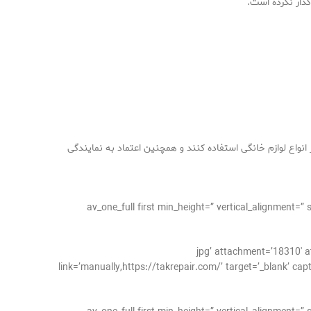
ذار نکرده است.
 انواع لوازم خانگی استفاده کنند و همچنین اعتماد به نمایندگی
[/av_one_full][av_one_full first min_height=” vertical
jpg’ attachment=’18310′ attachment_size=’full’ al=”
link=’manually,https://takrepair.com/’ target=’_blank’ cap