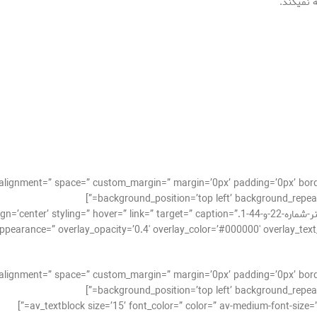
 نمیکند.
cal_alignment=” space=” custom_margin=” margin=’0px’ padding=’0px’ bor
background_position=’top left’ background_repeat=
[av_image src=’http://takrepair.com/wp-content/uploads/بنر-شماره-22-و-44-1.k=” target=” caption
pearance=” overlay_opacity=’0.4′ overlay_color=’#000000′ overlay_text_color=’
cal_alignment=” space=” custom_margin=” margin=’0px’ padding=’0px’ bor
background_position=’top left’ background_repeat=