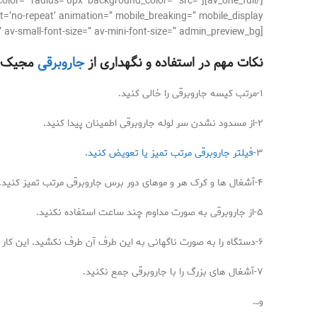
der_color=” radius=’0px’ background_color=” src=”
’no-repeat’ animation=” mobile_breaking=” mobile_display=”]
[av_textblock size=’16’ font_color=” color=” av-medium-font-size=” av-small-font-size=” av-mini-font-size=” admin_preview_bg=”]
نکات مهم در استفاده و نگهداری از
جاروبرقی
مجیک 
۱-مرتب کیسه جاروبرقی را خالی کنید.
۲-از مسدود نشدن سر لوله جاروبرقی اطمینان پیدا کنید.
۳-
فیلتر جاروبرقی مرتب تمیز یا تعویض کنید.
۴-آشغال ها و کرک هر و موهای دور برس جاروبرقی مرتب تمیز کنید.
۵-از جاروبرقی به صورت مداوم چند ساعت استفاده نکنید.
۶-دستگاه را به صورت ناگهانی به این طرف آن طرف نکشید. این کار می تواند باعث پاره شدن پرده جاروبرقی شود.
۷-آشغال های بزرگ را با جاروبرقی جمع نکنید.
و…