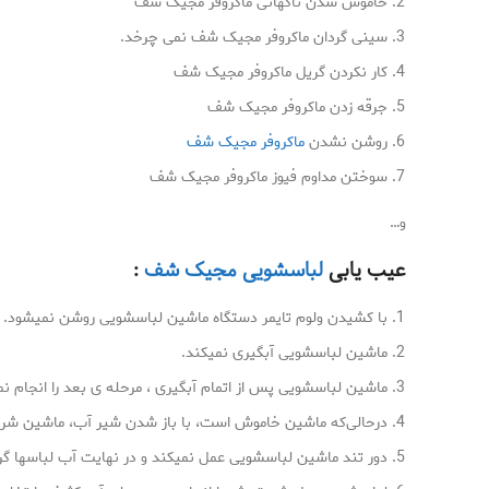
خاموش شدن ناگهانی ماکروفر مجیک شف
سینی گردان ماکروفر مجیک شف نمی چرخد.
کار نکردن گریل ماکروفر مجیک شف
جرقه زدن ماکروفر مجیک شف
روشن نشدن
ماکروفر مجیک شف
سوختن مداوم فیوز ماکروفر مجیک شف
و…
عیب یابی
لباسشویی مجیک شف
:
با کشیدن ولوم تایمر دستگاه ماشین لباسشویی روشن نمیشود.
ماشین لباسشویی آبگیری نمیکند.
ماشین لباسشویی پس از اتمام آبگیری ، مرحله ی بعد را انجام ن
درحالی‌که ﻣﺎﺷﯿﻦ ﺧﺎﻣﻮش اﺳﺖ، ﺑﺎ ﺑﺎز ﺷﺪن ﺷﯿﺮ آب، ﻣﺎﺷﯿﻦ ﺷﺮوع
دور تند ماشین لباسشویی عمل نمیکند و در نهایت آب لباسها گر