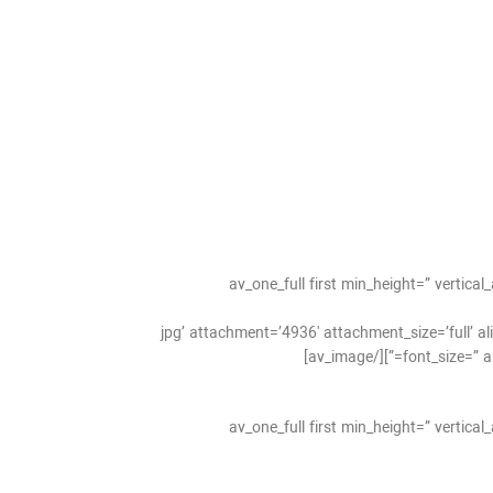
[av_one_full first min_height=” verti
jpg’ attachment=’4936′ attachment_size=’full’ align=’center’ styling=” hover=” lin=”
font_size=” ap
[av_one_full first min_height=” verti