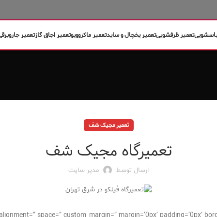
باسشویی
تعمیر ظرفشویی
تعمیر یخچال و ساید
تعمیر ماکروویو
تعمیر اجاق گاز
تعمیر جاروبرقی
تعمیر مجیک شف
تعمیرگاه مجیک شف
ارسال توسط
مدیر سایت
cal_alignment=” space=” custom_margin=” margin=’0px’ padding=’0px’ bor