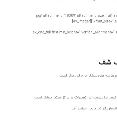
jpg’ attachment=’18309′ attachment_size=’full’ align=’center’ styling=” hover=” li=”
font_size=” ap
[/av_one_full][av_one_full first min_height=” vertical
یک شف
هزینه های بیشتر برای این مرکز است.
ی شود، لذا سرعت این تغییرات در مراکز معتبر بیشتر است.
دمان کار نیز پایین خواهد آمد.