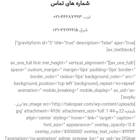
شماره های تماس
غرب
۴۴۲۸۷۹۹۳-۰۲۱
شرق
۷۷۱۶۶۶۱۵-۰۲۱
[gravityform id=”5″ title=”true” description=”false” ajax=”true”]
[/av_textblock]
[/av_one_full][av_one_full first min_height=” vertical_alignment=”
space=” custom_margin=” margin=’0px’ padding=’0px’ border=”
border_color=” radius=’0px’ background_color=” src=”
background_position=’top left’ background_repeat=’no-repeat’
animation=” mobile_breaking=” mobile_display=” av_uid=’av-
eoq4u’]
[av_image src=’http://takrepair.com/wp-content/uploads/بنر-
شماره-22-و-44-1.jpg’ attachment=’4936′ attachment_size=’full’
align=’center’ styling=” hover=” link=” target=” caption=”
font_size=” appearance=” overlay_opacity=’0.4′
overlay_color=’#000000′ overlay_text_color=’#ffffff’
animation=’no-animation’ admin_preview_bg=” av_uid=’av-2f56ge’]