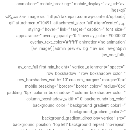
animation=” mobile_breaking=” mobile_display=” av_uid=’av-
hqskq6′]
[av_image src=’http://takrepair.com/wp-content/uploads/تعمیرگاه-
بهی.gif’ attachment=’10491′ attachment_size=’full’ align=’center’
styling=” hover=” link=” target=” caption=” font_size=”
appearance=” overlay_opacity=’0.4′ overlay_color=’#000000′
overlay_text_color=’#ffffff’ animation=’no-animation’
admin_preview_bg=” av_uid=’av-gh5p7i’][/av_image]
[/av_one_full]
[av_one_full first min_height=” vertical_alignment=” space=”
row_boxshadow=” row_boxshadow_color=”
row_boxshadow_width=’10’ custom_margin=” margin=’0px’
mobile_breaking=” border=” border_color=” radius=’0px’
padding=’0px’ column_boxshadow=” column_boxshadow_color=”
column_boxshadow_width=’10’ background=’bg_color’
background_color=” background_gradient_color1=”
background_gradient_color2=”
background_gradient_direction=’vertical’ src=”
background_position=’top left’ background_repeat=’no-repeat’