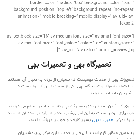
border_color=” radius=’0px’ background_color=” src=”
background_position=’top left’ background_repeat=’no-repeat’
animation=” mobile_breaking=” mobile_display=” av_uid=’av-
ekspj2′]
[av_textblock size=’16’ av-medium-font-size=” av-small-font-size=”
av-mini-font-size=” font_color=” color=” id=” custom_class=”
av_uid=’av-c8hxzi’ admin_preview_bg=”]
تعمیرگاه بهی و تعمیرات بهی
تعمیرات بهی از خدمات مهمیست که بسیاری از مردم به دنبال آن هستند
اما اعتماد به مراکز و تعمیرگاه بهی یکی از سخت ترین کار هاییست که
مشتریان باید انجام دهند.
با روی کار آمدن تعداد زیادی تعمیرگاه بهی که تعمیرات را انجام می دهند،
هوشیاری مردم نسبت به این امر بیشتر شده و همواره در صدد آن هستند
تا یک مرکز
تعمیرات بهی
بسیار کارآمد و خوب را دریافت کنند.
به همین منظور لازم است تا برخی از خدمات این مرکز برای مشتریان