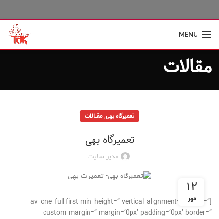
MENU
مقالات
,
تعمیرگاه بهی
مقــــالات
تعمیرگاه بهی
مدیر سایت
۱۲
مهر
[av_one_full first min_height=” vertical_alignment=” space=”
custom_margin=” margin=’0px’ padding=’0px’ border=”