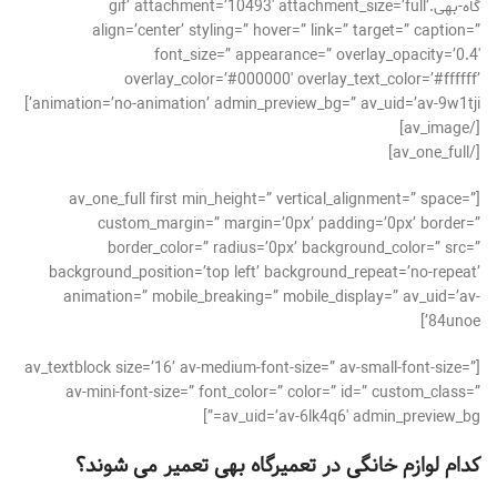
گاه-بهی.gif’ attachment=’10493′ attachment_size=’full’
align=’center’ styling=” hover=” link=” target=” caption=”
font_size=” appearance=” overlay_opacity=’0.4′
overlay_color=’#000000′ overlay_text_color=’#ffffff’
animation=’no-animation’ admin_preview_bg=” av_uid=’av-9w1tji’]
[/av_image]
[/av_one_full]
[av_one_full first min_height=” vertical_alignment=” space=”
custom_margin=” margin=’0px’ padding=’0px’ border=”
border_color=” radius=’0px’ background_color=” src=”
background_position=’top left’ background_repeat=’no-repeat’
animation=” mobile_breaking=” mobile_display=” av_uid=’av-
84unoe’]
[av_textblock size=’16’ av-medium-font-size=” av-small-font-size=”
av-mini-font-size=” font_color=” color=” id=” custom_class=”
av_uid=’av-6lk4q6′ admin_preview_bg=”]
کدام لوازم خانگی در تعمیرگاه بهی تعمیر می شوند؟