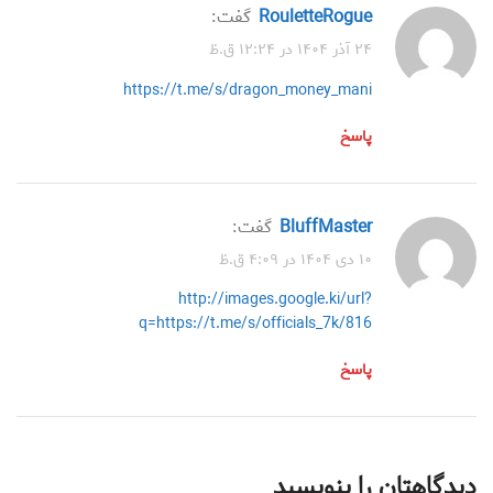
RouletteRogue
گفت:
۲۴ آذر ۱۴۰۴ در ۱۲:۲۴ ق.ظ
https://t.me/s/dragon_money_mani
پاسخ
BluffMaster
گفت:
۱۰ دی ۱۴۰۴ در ۴:۰۹ ق.ظ
http://images.google.ki/url?
q=https://t.me/s/officials_7k/816
پاسخ
دیدگاهتان را بنویسید