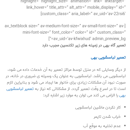
highlight=” highlight_size=” animation=” link=” linktarget=”
link_hover=” title_attr=” alt_attr=” mobile_display=” id=”
custom_class=” aria_label=” av_uid=’av-22rsi6′]
[av_textblock size=” av-medium-font-size=” av-small-font-size=” av-
mini-font-size=” font_color=” color=” id=” custom_class=”
av_uid=’av-kfwixhud’ admin_preview_bg=”]
تعمیر گاه بهی در زمینه های زیر تکنسین مجرب دارد
تعمیر لباسشویی بهی
از دیگر وسایلی که در منزل توسط مراکز تعمیر به آن خدمات داده می شود،
لباسشویی می باشد. لباسشویی به عنوان یک وسیله ی ضروری در خانه، در
صورت نبود آن مشکلات زیادی برای خانوار ها ایجاد می شود و بنابراین لازم
است تا در اسرع وقت تعمیر گردد. از مشکلاتی که نیاز به
تعمیر لباسشویی
بهی
را الزامی می کند می توان به موارد زیر اشاره کرد:
کار نکردن ماشین لباسشویی
خراب شدن تایمر
عدم تخلیه به موقع آب