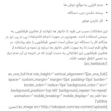
عدم کارایی به موقع دوش ها
بسته نشدن درب دستگاه
کار نکردن موتور
این مشکلات سبب می شود تا خانوار ها نتوانند از ماشین ظرفشویی به
درستی استفاده کنند. همچنین در صورت انجام اشتباهات پی در پی نیز در
هنگام کار با دستگاه نیز ممکن است تعمیر ظرفشویی را جلو بیاندازد. در
واقع لازم است تا به صورت کامل خانوار ها درباره ی نحوه ی استفاده از
ماشین ظرفشویی نیز اطلاعاتی به دست آورند که در نتیجه ی آن عدم نیاز
به تعمیر اتفاق خواهد افتاد.
[/av_textblock]
[/av_one_full][av_one_full first min_height=” vertical_alignment=”
space=” custom_margin=” margin=’0px’ padding=’0px’ border=”
border_color=” radius=’0px’ background_color=” src=”
background_position=’top left’ background_repeat=’no-repeat’
animation=” mobile_breaking=” mobile_display=” av_uid=’av-
al28ny’]
[av_image src=’http://takrepair.com/wp-content/uploads/تعمیر-