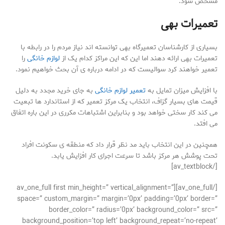
مشخص شود.
تعمیرات بهی
بسیاری از کارشناسان تعمیرگاه بهی توانسته اند نیاز مردم را در رابطه با
تعمیرات بهی ارائه دهند اما این که این مراکز کدام یک از
لوازم خانگی
را
تعمیر خواهند کرد سوالیست که در ادامه درباره ی آن بحث خواهیم نمود.
با افزایش میزان تمایل به
تعمیر لوازم خانگی
به جای خرید مجدد به دلیل
قیمت های بسیار گزاف، انتخاب یک مرکز تعمیر که از استاندارد ها تبعیت
می کند کار سختی خواهد بود و بنابراین اشتباهات مکرری در این باره اتفاق
می افتد.
همچنین در این انتخاب باید مد نظر قرار داد که منطقه ی سکونت افراد
تحت پوشش هر مرکز باشد تا سرعت اجرای کار افزایش یابد.
[/av_textblock]
[/av_one_full][av_one_full first min_height=” vertical_alignment=”
space=” custom_margin=” margin=’0px’ padding=’0px’ border=”
border_color=” radius=’0px’ background_color=” src=”
background_position=’top left’ background_repeat=’no-repeat’