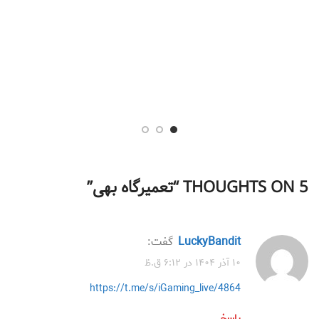
5 THOUGHTS ON “
تعمیرگاه بهی
”
LuckyBandit
گفت:
۱۰ آذر ۱۴۰۴ در ۶:۱۲ ق.ظ
https://t.me/s/iGaming_live/4864
پاسخ