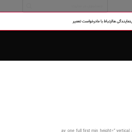
نمایندگی ها
ارتباط با ما
درخواست تعمیر
[av_one_full first min_height=” verti