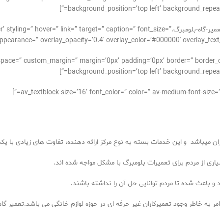
background_position=’top left’ background_repeat=
[av_image src=’http://takrepair.com/wp-content/uploads/تعمیر-گاه-بلومبرگ. caption=” font_size
ppearance=” overlay_opacity=’0.4′ overlay_color=’#000000′ overlay_text_color=
_alignment=” space=” custom_margin=” margin=’0px’ padding=’0px’ border=” bor
background_position=’top left’ background_repeat=
ان میباشد و این خدمات بسته به نوع مرکز ارائه دهنده، تفاوت های زیادی با یکدی
سیاری از مردم برای تعمیرات بلومبرگ با مشکل مواجه شده اند.
و باعث شده تا مردم توانایی حل آن را نداشته باشند.
 به خاطر وجود تعمیرکاران غیر حرفه ای در حوزه لوازم خانگی می باشد.تعمیر گاه 