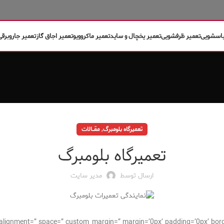
باسشویی
تعمیر ظرفشویی
تعمیر یخچال و ساید
تعمیر ماکروویو
تعمیر اجاق گاز
تعمیر جاروبرقی
,
تعمیرگاه بلومبرگ
مقــــالات
تعمیرگاه بلومبرگ
ارسال توسط
مدیر سایت
cal_alignment=” space=” custom_margin=” margin=’0px’ padding=’0px’ bor