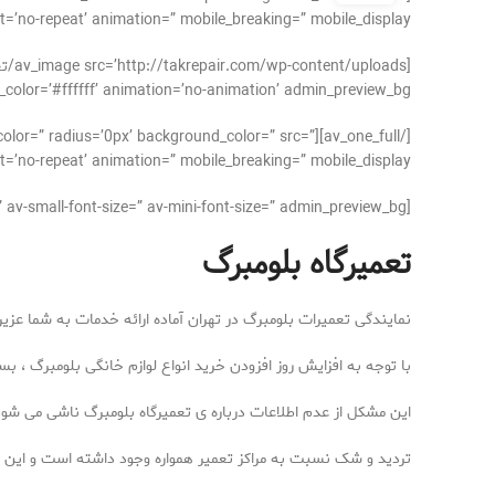
’no-repeat’ animation=” mobile_breaking=” mobile_display=”]
’#ffffff’ animation=’no-animation’ admin_preview_bg=”][/av_image]
der_color=” radius=’0px’ background_color=” src=”
’no-repeat’ animation=” mobile_breaking=” mobile_display=”]
[av_textblock size=’16’ font_color=” color=” av-medium-font-size=” av-small-font-size=” av-mini-font-size=” admin_preview_bg=”]
تعمیرگاه بلومبرگ
نمایندگی تعمیرات بلومبرگ در تهران آماده ارائه خدمات به شما عزیر
با توجه به افزایش روز افزودن خرید انواع لوازم خانگی بلومبرگ ، ب
این مشکل از عدم اطلاعات درباره ی تعمیرگاه بلومبرگ ناشی می شود 
تردید و شک نسبت به مراکز تعمیر همواره وجود داشته است و این امر