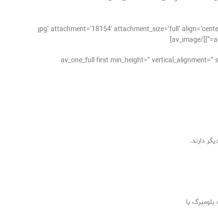
jpg’ attachment=’18154′ attachment_size=’full’ align=’center’ styling=” hover=” link=” target=”=”
a
[/av_one_full][av_one_full first min_height=” vertical
گر دارند.
بلومبرگ با