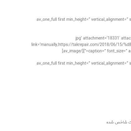
[/av_one_full][av_one_full first min_height=” vertical
jpg’ attachment=’18331′ attachment_size=’full’ align=’cente=”
link=’manually,https://takrepair.com/2018/06
caption=” font_size=” ap
[/av_one_full][av_one_full first min_height=” vertical
یفیت شاخص شده