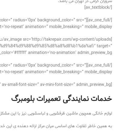
سروران گرامی در تهران می باشد.
[/av_textblock]
der_color=” radius=’0px’ background_color=” src=”
’no-repeat’ animation=” mobile_breaking=” mobile_display=”]
a8%d9%84%d9%88%d9%85%d8%a8%d8%b1%da%af/’ target=”
#ffffff’ animation=’no-animation’ admin_preview_bg=”][/av_image]
der_color=” radius=’0px’ background_color=” src=”
’no-repeat’ animation=” mobile_breaking=” mobile_display=”]
[av_textblock size=’16’ font_color=” color=” av-medium-font-size=” av-small-font-size=” av-mini-font-size=” admin_preview_bg=”]
خدمات نمایندگی تعمیرات بلومبرگ
لوازم خانگی همچون ماشین ظرفشویی و لباسشویی نیز با این مشکل
به همین خاطر تفاوت های اساسی میان مرکز ارائه دهنده ی این خدم