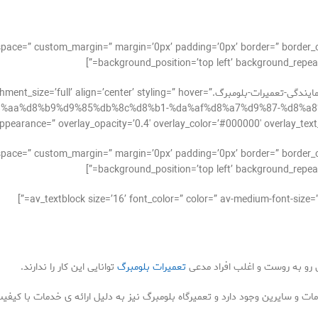
_alignment=” space=” custom_margin=” margin=’0px’ padding=’0px’ border=” bor
background_position=’top left’ background_repeat=
[av_image src=’http://takrepair.com/wp-content/uploads/نمایندگی-تعمیرات-بلومبرگ.r’ styling=” hover
/15/%d8%aa%d8%b9%d9%85%db%8c%d8%b1-%da%af%d8%a7%d9%87-%d8%
pearance=” overlay_opacity=’0.4′ overlay_color=’#000000′ overlay_text_color=’
_alignment=” space=” custom_margin=” margin=’0px’ padding=’0px’ border=” bor
background_position=’top left’ background_repeat=
 رو به روست و اغلب افراد مدعی
تعمیرات بلومبرگ
توانایی این کار را ندارند.
ات و سایرین وجود دارد و تعمیرگاه بلومبرگ نیز به دلیل ارائه ی خدمات با ک