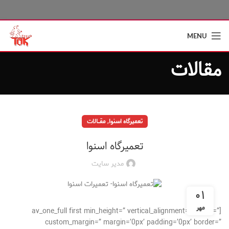
MENU
مقالات
,
تعمیرگاه اسنوا
مقــــالات
تعمیرگاه اسنوا
مدیر سایت
۰۱
مهر
[av_one_full first min_height=” vertical_alignment=” space=”
custom_margin=” margin=’0px’ padding=’0px’ border=”