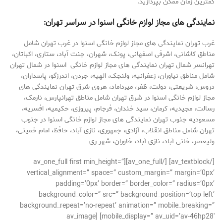
کمترین زمان ممکن بپردازید.
نمایندگی های مجاز لوازم خانگی اسنوا در سراسر تهران
:
غرب تهران نمایندگی های مجاز لوازم خانگی اسنوا در غرب تهران شامل
مناطق کاشانی، اشرفی اصفهانی، پونک، شهران، جنت آباد، ستاری، اکباتان،
تهرانسر شمال تهران نمایندگی های مجاز لوازم خانگی اسنوا در شمال تهران
شامل مناطق نیاوران، زعفرانیه، ولنجک، الهیه، جردن، اندرزگو، پاسداران،
دروس، شریعتی، دولت، ظفر، میرداماد، هروی شرق تهران نمایندگی های
مجاز لوازم خانگی اسنوا در شرق تهران شامل مناطق تهرانپارس، نارمک،
رسالت، مجیدیه، کرمان، سید خندان، فرجام، پیروزی، حکیمیه، افسریه،
مسعودیه جنوب تهران نمایندگی های مجاز لوازم خانگی اسنوا در جنوب
تهران شامل مناطق انقلاب، آزادی، جمهوری، نازی آباد، حافظ، امام خمینی،
ولیعصر، خانی آباد، نازی آباد، خاوران، شهر ری
[/av_textblock] [/av_one_full][av_one_full first min_height=”
vertical_alignment=” space=” custom_margin=” margin=’0px’
padding=’0px’ border=” border_color=” radius=’0px’
background_color=” src=” background_position=’top left’
background_repeat=’no-repeat’ animation=” mobile_breaking=”
mobile_display=” av_uid=’av-46hp28′] [av_image