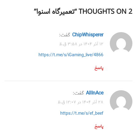
2 THOUGHTS ON “
تعمیرگاه اسنوا
”
ChipWhisperer
گفت:
۱۲ آذر ۱۴۰۴ در ۳:۵۸ ق.ظ
https://t.me/s/iGaming_live/4866
پاسخ
AllInAce
گفت:
۲۸ آذر ۱۴۰۴ در ۱۲:۰۷ ق.ظ
https://t.me/s/ef_beef
پاسخ