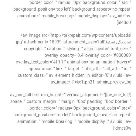
border_color=” radius=’0px’ background_color=” src=”
background_position=’top left’ background_repeat=’no-repeat’
animation=” mobile_breaking=” mobile_display=” av_uid=’av-
al4do0′]
[av_image src=’http://takrepair.com/wp-content/uploads/
نمایندگی-اسنوا.jpg’ attachment=’18939′ attachment_size=’full’
copyright=” caption=” styling=” align=’center’ font_size=”
overlay_opacity=’0.4′ overlay_color=’#000000′
overlay_text_color=’#ffffff’ animation=’no-animation’ hover=”
appearance=” link=” target=” title_attr=” alt_attr=” id=”
custom_class=” av_element_hidden_in_editor=’0′ av_uid=’av-
kc1tph21′ admin_preview_bg=”][/av_image]
[/av_one_full][av_one_full first min_height=” vertical_alignment=”
space=” custom_margin=” margin=’0px’ padding=’0px’ border=”
border_color=” radius=’0px’ background_color=” src=”
background_position=’top left’ background_repeat=’no-repeat’
animation=” mobile_breaking=” mobile_display=” av_uid=’av-
dmcs0w’]