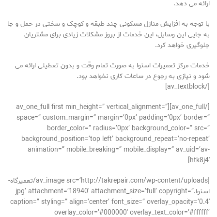
ارائه می دهد.
با توجه به افزایش منازل مسکونی چند طبقه و کوچک و سختی در حمل و جا
به جایی این وسایل، این خدمات از بروز مشکلات زیادی برای مشتریان
جلوگیری خواهد کرد.
خدمات مرکز تعمیرات اسنوا به صورت تمام وقت و بدون تعطیلی ارائه می
شود و نیازی به رجوع در ساعات کاری نخواهد بود.
[/av_textblock]
[/av_one_full][av_one_full first min_height=” vertical_alignment=”
space=” custom_margin=” margin=’0px’ padding=’0px’ border=”
border_color=” radius=’0px’ background_color=” src=”
background_position=’top left’ background_repeat=’no-repeat’
animation=” mobile_breaking=” mobile_display=” av_uid=’av-
htk8j4′]
[av_image src=’http://takrepair.com/wp-content/uploads/تعمیرگاه-
اسنوا.jpg’ attachment=’18940′ attachment_size=’full’ copyright=”
caption=” styling=” align=’center’ font_size=” overlay_opacity=’0.4′
overlay_color=’#000000′ overlay_text_color=’#ffffff’