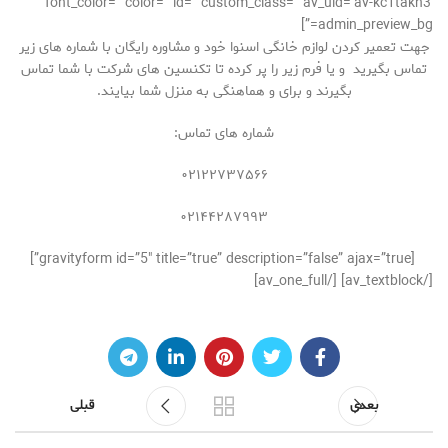
font_color=” color=” id=” custom_class=” av_uid=’av-kc1takh3′
admin_preview_bg=”]
جهت تعمیر کردن لوازم خانگی اسنوا خود و مشاوره رایگان با شماره های زیر
تماس بگیرید و یا فرم زیر را پر کرده تا تکنسین های شرکت با شما تماس
بگیرند و برای و هماهنگی به منزل شما بیایند.
شماره های تماس:
۰۲۱۲۲۷۳۷۵۶۶
۰۲۱۴۴۲۸۷۹۹۳
[gravityform id=”5″ title=”true” description=”false” ajax=”true”]
[/av_textblock] [/av_one_full]
بعدی
قبلی