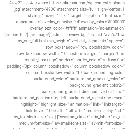
src=’http://takrepair.com/wp-content/uploads/بنر-شماره-22-و-44-
1.jpg’ attachment=’4936′ attachment_size=’full’ align=’center’
styling=” hover=” link=” target=” caption=” font_size=”
appearance=” overlay_opacity=’0.4′ overlay_color=’#000000′
overlay_text_color=’#ffffff’ animation=’no-animation’
admin_preview_bg=” av_uid=’av-2x71cw’][/av_image] [/av_one_full]
[av_one_full first min_height=” vertical_alignment=” space=”
row_boxshadow=” row_boxshadow_color=”
row_boxshadow_width=’10’ custom_margin=” margin=’0px’
mobile_breaking=” border=” border_color=” radius=’0px’
padding=’0px’ column_boxshadow=” column_boxshadow_color=”
column_boxshadow_width=’10’ background=’bg_color’
background_color=” background_gradient_color1=”
background_gradient_color2=”
background_gradient_direction=’vertical’ src=”
background_position=’top left’ background_repeat=’no-repeat’
highlight=” highlight_size=” animation=” link=” linktarget=”
link_hover=” title_attr=” alt_attr=” mobile_display=” id=”
custom_class=” aria_label=” av_uid=”] [av_textblock size=” av-
medium-font-size=” av-small-font-size=” av-mini-font-size=”