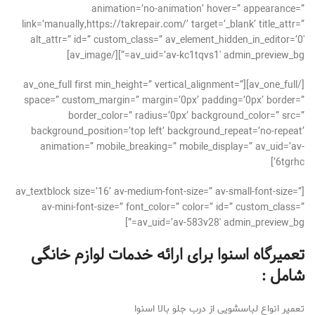
animation=’no-animation’ hover=” appearance=”
link=’manually,https://takrepair.com/’ target=’_blank’ title_attr=”
alt_attr=” id=” custom_class=” av_element_hidden_in_editor=’0′
av_uid=’av-kc1tqvs1′ admin_preview_bg=”][/av_image]
[/av_one_full][av_one_full first min_height=” vertical_alignment=”
space=” custom_margin=” margin=’0px’ padding=’0px’ border=”
border_color=” radius=’0px’ background_color=” src=”
background_position=’top left’ background_repeat=’no-repeat’
animation=” mobile_breaking=” mobile_display=” av_uid=’av-
6tgrhc’]
[av_textblock size=’16’ av-medium-font-size=” av-small-font-size=”
av-mini-font-size=” font_color=” color=” id=” custom_class=”
av_uid=’av-583v28′ admin_preview_bg=”]
تعمیرگاه اسنوا برای ارائه خدمات لوازم خانگی
شامل :
تعمیر انواع لباسشویی از درب جلو بالا اسنوا