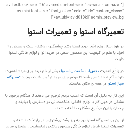
[av_textblock size=’16’ av-medium-font-size=” av-small-font-size=”
av-mini-font-size=” font_color=” color=” id=” custom_class=”
av_uid=’av-d018k0′ admin_preview_bg=”]
تعمیرگاه اسنوا و تعمیرات اسنوا
در طول سال های اخیر برند اسنوا رشد چشمگیری داشته است و بسیاری از
افراد با علم بر کیفیت این محصول سعی در خرید انواع لوازم خانگی اسنوا
دارند.
در واقع اهمیت
تعمیرات تخصصی اسنوا
بیش از نام برند برای مردم اهمیت
دارد و آنچه باعث می شود تا مردم برای خرید ترغیب شوند، وجود
تعمیرگاه
مجاز اسنوا
در همه ی مکان هاست.
این کار به دلیل آن است که اغلب مردم ترجیح می دهند تا هنگام برخورد با
مشکل در حین کار با لوازم خانگی، متخصصانی در دسترس را بیابند و
چندان با این موضوع مشکل نداشته باشند.
از این رو تعمیرگاه اسنوا روز به روز رشد بیشتری را در پایتخت داشته و
تعمیرات اسنوا شامل لوازم خانگی همچون ماشین لباسشویی، یخچال، ساید