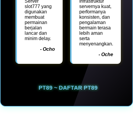
Server
Infrastruktur
slot777 yang
servernya kuat,
digunakan
performanya
membuat
konsisten, dan
permainan
pengalaman
berjalan
bermain terasa
lancar dan
lebih aman
minim delay.
serta
menyenangkan.
- Ocho
- Oche
PT89 ~ DAFTAR PT89