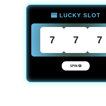
🎰 LUCKY SLOT
7
7
7
SPIN 🎲