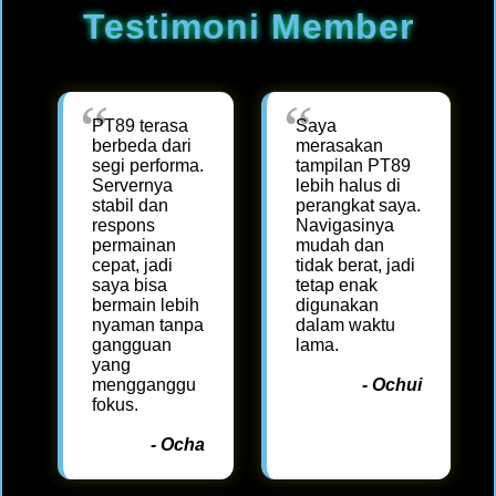
Testimoni Member
PT89 terasa
Saya
berbeda dari
merasakan
segi performa.
tampilan PT89
Servernya
lebih halus di
stabil dan
perangkat saya.
respons
Navigasinya
permainan
mudah dan
cepat, jadi
tidak berat, jadi
saya bisa
tetap enak
bermain lebih
digunakan
nyaman tanpa
dalam waktu
gangguan
lama.
yang
mengganggu
- Ochui
fokus.
- Ocha