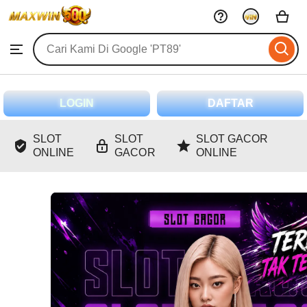
PT89
Skip
to
Search
Browse
ontent
for
items
or
shops
LOGIN
DAFTAR
SLOT
SLOT
SLOT GACOR
ONLINE
GACOR
ONLINE