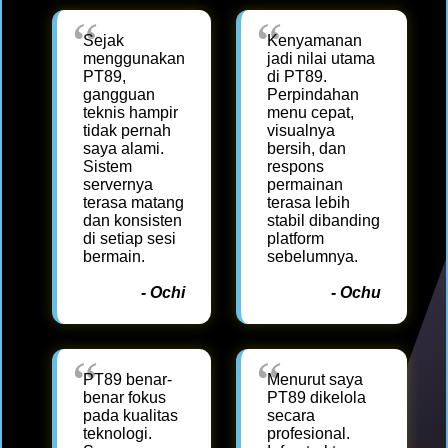
Sejak
Kenyamanan
menggunakan
jadi nilai utama
PT89,
di PT89.
gangguan
Perpindahan
teknis hampir
menu cepat,
tidak pernah
visualnya
saya alami.
bersih, dan
Sistem
respons
servernya
permainan
terasa matang
terasa lebih
dan konsisten
stabil dibanding
di setiap sesi
platform
bermain.
sebelumnya.
- Ochi
- Ochu
PT89 benar-
Menurut saya
benar fokus
PT89 dikelola
pada kualitas
secara
teknologi.
profesional.