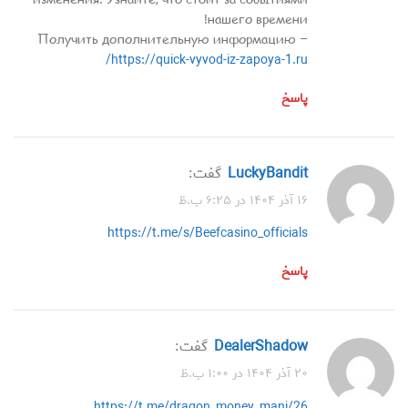
изменения. Узнайте, что стоит за событиями
нашего времени!
Получить дополнительную информацию –
https://quick-vyvod-iz-zapoya-1.ru/
پاسخ
LuckyBandit
گفت:
۱۶ آذر ۱۴۰۴ در ۶:۲۵ ب.ظ
https://t.me/s/Beefcasino_officials
پاسخ
DealerShadow
گفت:
۲۰ آذر ۱۴۰۴ در ۱:۰۰ ب.ظ
https://t.me/dragon_money_mani/26