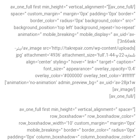
[/av_one_full][av_one_full first min_height=” vertical_alignment=”
space=” custom_margin=” margin=’0px’ padding=’0px’ border=”
border_color=” radius=’0px’ background_color=” src=”
background_position=’top left’ background_repeat=’no-repeat’
animation=” mobile_breaking=” mobile_display=” av_uid=’av-
3n66wk’]
[av_image src=’http://takrepair.com/wp-content/uploads/بنر-
شماره-22-و-44-1.jpg’ attachment=’4936′ attachment_size=’full’
align=’center’ styling=” hover=” link=” target=” caption=”
font_size=” appearance=” overlay_opacity=’0.4′
overlay_color=’#000000′ overlay_text_color=’#ffffff’
animation=’no-animation’ admin_preview_bg=” av_uid=’av-28jx1w’]
[/av_image]
[/av_one_full]
[av_one_full first min_height=” vertical_alignment=” space=”
row_boxshadow=” row_boxshadow_color=”
row_boxshadow_width=’10’ custom_margin=” margin=’0px’
mobile_breaking=” border=” border_color=” radius=’0px’
padding=’0px’ column_boxshadow=” column_boxshadow_color=”