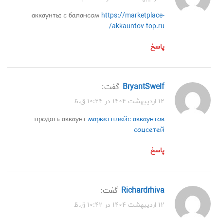
аккаунты с балансом
https://marketplace-
akkauntov-top.ru/
پاسخ
BryantSwelf
گفت:
۱۲ اردیبهشت ۱۴۰۴ در ۱۰:۲۴ ق.ظ
продать аккаунт
маркетплейс аккаунтов
соцсетей
پاسخ
Richardrhiva
گفت:
۱۲ اردیبهشت ۱۴۰۴ در ۱۰:۴۲ ق.ظ