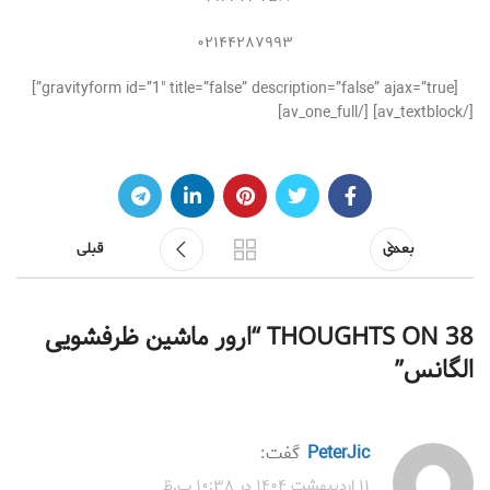
۰۲۱۴۴۲۸۷۹۹۳
[gravityform id=”1″ title=”false” description=”false” ajax=”true”]
[/av_textblock] [/av_one_full]
بعدی
قبلی
38 THOUGHTS ON “
ارور ماشین ظرفشویی
الگانس
”
PeterJic
گفت:
۱۱ اردیبهشت ۱۴۰۴ در ۱۰:۳۸ ب.ظ