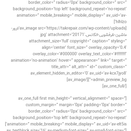
border_color=” radius=’0px’ background_color=” src=”
background_position=’top left’ background_repeat=’no-repeat’
animation=” mobile_breaking=” mobile_display=” av_uid=’av-
hlhlzo’]
[av_image src=’https://takrepair.com/wp-content/uploads/ارور-
ماشین-ظرفشویی-الگانس.jpg’ attachment=’20171′
attachment_size=’full’ copyright=” caption=” styling=”
align=’center’ font_size=” overlay_opacity=’0.4′
overlay_color=’#000000′ overlay_text_color=’#ffffff’
animation=’no-animation’ hover=” appearance=” link=” target=”
title_attr=” alt_attr=” id=” custom_class=”
av_element_hidden_in_editor=’0′ av_uid=’av-kcx7jyo8′
admin_preview_bg=”][/av_image]
[/av_one_full]
[av_one_full first min_height=” vertical_alignment=” space=”
custom_margin=” margin=’0px’ padding=’0px’ border=”
border_color=” radius=’0px’ background_color=” src=”
background_position=’top left’ background_repeat=’no-repeat’
animation=” mobile_breaking=” mobile_display=” av_uid=’av-elt5is’]
[av_textblock size=’16’ av-medium-font-size=” av-small-font-size=”