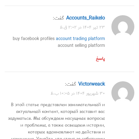
accounts_Raikelo
گفت:
۲۳ تیر ۱۴۰۴ در ۲:۰۲ ق.ظ
buy facebook profiles
account trading platform
account selling platform
پاسخ
Victorweack
گفت:
۳۰ شهریور ۱۴۰۴ در ۱۰:۰۵ ب.ظ
В этой статье представлен занимательный и
актуальный контент, который заставит вас
задуматься. Мы обсуждаем насущные вопросы
и проблемы, а также освещаем истории,
которые вдохновляют на действия и