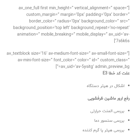
[av_one_full first min_height=” vertical_alignment=” space=”
custom_margin=” margin=’0px’ padding=’0px’ border=”
border_color=” radius=’0px’ background_color=” src=”
background_position=’top left’ background_repeat=’no-repeat’
animation=” mobile_breaking=” mobile_display=” av_uid=’av-
7s6k6s’]
[av_textblock size=’16’ av-medium-font-size=” av-small-font-size=”
av-mini-font-size=” font_color=” color=” id=” custom_class=”
av_uid=’av-5ysitg’ admin_preview_bg=”]
علت کد خطا E3
اشکال در هیتر دستگاه
رفع ارور ماشین ظرفشویی
بررسی المنت حرارتی
بررسی سنسور دما
بررسی هیتر یا گرم کننده