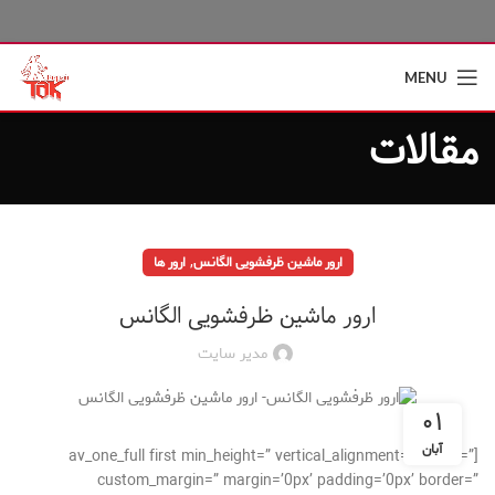
MENU
مقالات
,
ارور ماشین ظرفشویی الگانس
ارور ها
ارور ماشین ظرفشویی الگانس
مدیر سایت
۰۱
آبان
[av_one_full first min_height=” vertical_alignment=” space=”
custom_margin=” margin=’0px’ padding=’0px’ border=”