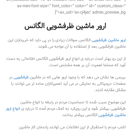
av-mini-font-size=” font_color=” color=” id=” custom_class=”
av_uid=’av-cj4jec’ admin_preview_bg=”]
ارور ماشین ظرفشویی الگانس
ارور ماشین ظرفشویی
الگانس سوالات زیادی را در پی دارد که خریداران این
ماشین ظرفشویی بعد از استفاده با آن مواجه می شوند.
از این رو بهتر است درباره ی انواع ارور ظرفشویی الگانس اطلاعاتی به دست
آورد که مسلما اهمیت آن بر همه مشخص است.
بررسی ها نشان می دهد که با وجود ارور هایی که در ماشین
ظرفشویی
در
صفحات دیجیتالی به نمایش در می آید تعمیرکاران ساده تر می توانند با
مشکل مقابله کنند.
این موضوع سبب شده تا حساسیت مردم در رابطه با انواع ماشین
ظرفشویی بیشتر شود و این رویکرد به کمک مردم آمده تا درباره ی
انواع ارور
ماشین ظرفشویی
الگانس بیشتر بدانند.
اغلب مردم با استقبال از این اطلاعات می توانند راندمان کار ماشین