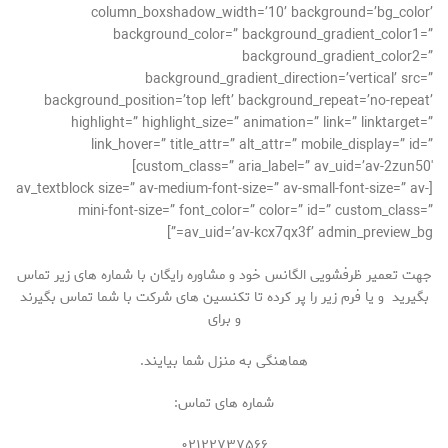
column_boxshadow_width=’10’ background=’bg_color’
background_color=” background_gradient_color1=”
background_gradient_color2=”
background_gradient_direction=’vertical’ src=”
background_position=’top left’ background_repeat=’no-repeat’
highlight=” highlight_size=” animation=” link=” linktarget=”
link_hover=” title_attr=” alt_attr=” mobile_display=” id=”
custom_class=” aria_label=” av_uid=’av-2zun50′]
[av_textblock size=” av-medium-font-size=” av-small-font-size=” av-
mini-font-size=” font_color=” color=” id=” custom_class=”
av_uid=’av-kcx7qx3f’ admin_preview_bg=”]
جهت تعمیر ظرفشویی الگانس خود و مشاوره رایگان با شماره های زیر تماس
بگیرید و یا فرم زیر را پر کرده تا تکنسین های شرکت با شما تماس بگیرند
و برای
هماهنگی به منزل شما بیایند.
شماره های تماس:
۰۲۱۲۲۷۳۷۵۶۶