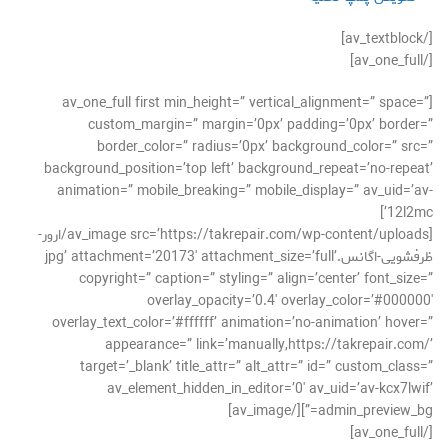
[/av_textblock]
[/av_one_full]
[av_one_full first min_height=” vertical_alignment=” space=”
custom_margin=” margin=’0px’ padding=’0px’ border=”
border_color=” radius=’0px’ background_color=” src=”
background_position=’top left’ background_repeat=’no-repeat’
animation=” mobile_breaking=” mobile_display=” av_uid=’av-
12l2mc’]
[av_image src=’https://takrepair.com/wp-content/uploads/ارور-
ظرفشویی-اگانس.jpg’ attachment=’20173′ attachment_size=’full’
copyright=” caption=” styling=” align=’center’ font_size=”
overlay_opacity=’0.4′ overlay_color=’#000000′
overlay_text_color=’#ffffff’ animation=’no-animation’ hover=”
appearance=” link=’manually,https://takrepair.com/’
target=’_blank’ title_attr=” alt_attr=” id=” custom_class=”
av_element_hidden_in_editor=’0′ av_uid=’av-kcx7lwif’
admin_preview_bg=”][/av_image]
[/av_one_full]