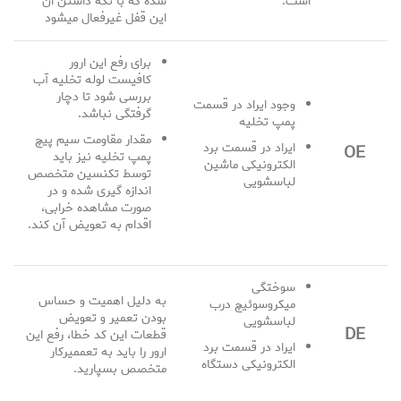
است.
شده که با نگه داشتن ان
این قفل غیرفعال میشود
برای رفع این ارور
کافیست لوله تخلیه آب
بررسی شود تا دچار
وجود ایراد در قسمت
گرفتگی نباشد.
پمپ تخلیه
مقدار مقاومت سیم پیچ
ایراد در قسمت برد
OE
پمپ تخلیه نیز باید
الکترونیکی ماشین
توسط تکنسین متخصص
لباسشویی
اندازه گیری شده و در
صورت مشاهده خرابی،
اقدام به تعویض آن کند.
سوختگی
به دلیل اهمیت و حساس
میکروسوئیچ درب
بودن تعمیر و تعویض
لباسشویی
DE
قطعات این کد خطا، رفع این
ایراد در قسمت برد
ارور را باید به تعممیرکار
الکترونیکی دستگاه
متخصص بسپارید.