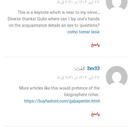
۲۷ تیر ۱۴۰۴ در ۲:۴۰ ق.ظ
This is a keynote which is near to my verve…
Diverse thanks! Quite where can I lay one’s hands
on the acquaintance details an eye to questions?
como tomar lasix
پاسخ
3xv33
گفت:
۲۷ تیر ۱۴۰۴ در ۹:۳۱ ق.ظ
More articles like this would pretence of the
blogosphere richer.
https://buyfastonl.com/gabapentin.html
پاسخ