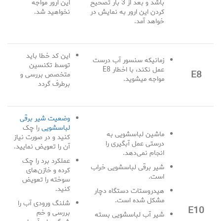
باشد و بعد از 3 بار تصحیح
این ارور مواجه
کردن این ارور به نمایش در
نخواهید شد.
خواهد آمد.
این کد خطا باید
زمانیکه سنسور آب درست
توسط تکنسین
عمل نکند، با اخطار E8
E8
متخصص بررسی و
مواجه میشوید.
برطرف گردد
وضعیت شیر برقی
لباسشویی
را چک
ماشین لباسشویی به
کنید و در صورت نیاز
درستی عمل آبگیری را
آن را تعویض نمایید.
انجام نمی‌دهد.
عملکرد برد را چک
شیر برقی لباسشویی خراب
کرده و خازن‌های
است.
سوخته را تعویض
کنید.
هیدروستات دستگاه دچار
مشکل شده است.
شلنگ ورودی آب را
E10
بررسی و خم
شیر آب لباسشویی بسته