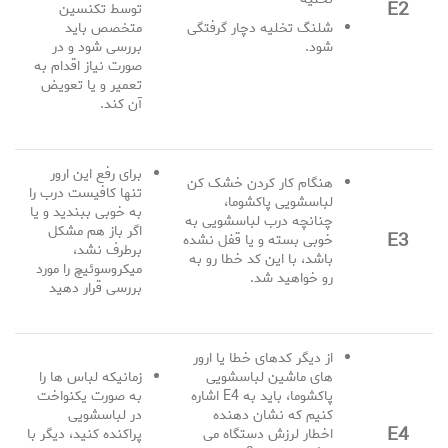
E2
توسط تکنسین
شلنگ تخلیه دچار گرفتگی
متخصص باید
شود.
بررسی شود و در
صورت نیاز اقدام به
تعمیر و یا تعویض
آن کند.
برای رفع این ارور
هنگام کار کردن خشک کن
تنها کافیست درب را
لباسشویی پاکشوما،
به خوبی ببندید و یا
چنانچه درب لباسشویی به
اگر باز هم مشکل
E3
خوبی بسته و یا قفل نشده
برطرف نشد،
باشد، با این کد خطا رو به
میکروسوئیچ را مورد
رو خواهید شد.
بررسی قرار دهید
از دیگر کدهای خطا یا ارور
های ماشین لباسشویی
زمانیکه لباس ها را
پاکشوما، باید به E4 اشاره
به صورت یکنواخت
کنیم که نشان دهنده
در لباسشویی
E4
اخطار لرزش دستگاه می
پراکنده کنید، دیگر با