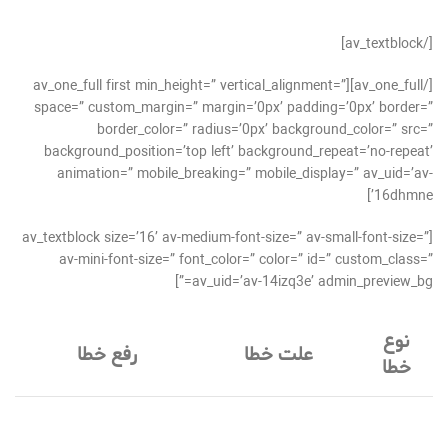
[/av_textblock]
[/av_one_full][av_one_full first min_height=” vertical_alignment=”
space=” custom_margin=” margin=’0px’ padding=’0px’ border=”
border_color=” radius=’0px’ background_color=” src=”
background_position=’top left’ background_repeat=’no-repeat’
animation=” mobile_breaking=” mobile_display=” av_uid=’av-
16dhmne’]
[av_textblock size=’16’ av-medium-font-size=” av-small-font-size=”
av-mini-font-size=” font_color=” color=” id=” custom_class=”
av_uid=’av-14izq3e’ admin_preview_bg=”]
نوع
علت خطا
رفع خطا
خطا