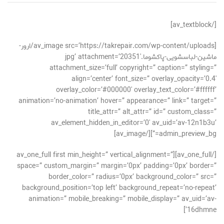
[/av_textblock]
[av_image src=’https://takrepair.com/wp-content/uploads/ارور-
ماشین-لباسشویی-پاکشوما.jpg’ attachment=’20351′
attachment_size=’full’ copyright=” caption=” styling=”
align=’center’ font_size=” overlay_opacity=’0.4′
overlay_color=’#000000′ overlay_text_color=’#ffffff’
animation=’no-animation’ hover=” appearance=” link=” target=”
title_attr=” alt_attr=” id=” custom_class=”
av_element_hidden_in_editor=’0′ av_uid=’av-12n1b3u’
admin_preview_bg=”][/av_image]
[/av_one_full][av_one_full first min_height=” vertical_alignment=”
space=” custom_margin=” margin=’0px’ padding=’0px’ border=”
border_color=” radius=’0px’ background_color=” src=”
background_position=’top left’ background_repeat=’no-repeat’
animation=” mobile_breaking=” mobile_display=” av_uid=’av-
16dhmne’]