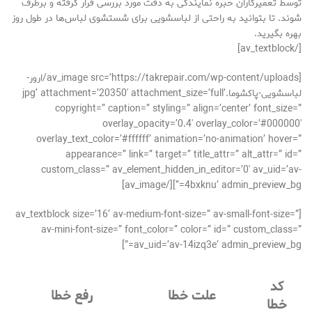
توسط تعمیرکاران خبره نمایندگی به دقت مورد بررسی قرار گرفته و برطرف
شوند. تا بتوانید به راحتی از لباسشویی برای شستشوی لباس‌ها در طول روز
بهره بگیرید.
[/av_textblock]
[av_image src=’https://takrepair.com/wp-content/uploads/ارور-
لباسشویی-پاکشوما.jpg’ attachment=’20350′ attachment_size=’full’
copyright=” caption=” styling=” align=’center’ font_size=”
overlay_opacity=’0.4′ overlay_color=’#000000′
overlay_text_color=’#ffffff’ animation=’no-animation’ hover=”
appearance=” link=” target=” title_attr=” alt_attr=” id=”
custom_class=” av_element_hidden_in_editor=’0′ av_uid=’av-
4bxknu’ admin_preview_bg=”][/av_image]
[av_textblock size=’16’ av-medium-font-size=” av-small-font-size=”
av-mini-font-size=” font_color=” color=” id=” custom_class=”
av_uid=’av-14izq3e’ admin_preview_bg=”]
کد
علت خطا
رفع خطا
خطا