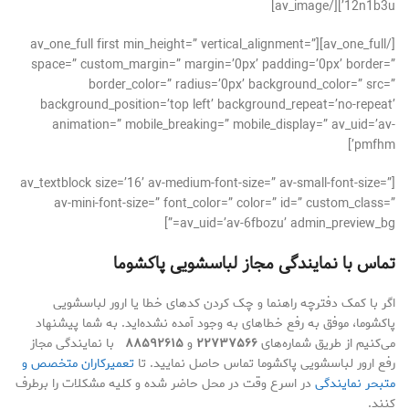
12n1b3u’][/av_image]
[/av_one_full][av_one_full first min_height=” vertical_alignment=”
space=” custom_margin=” margin=’0px’ padding=’0px’ border=”
border_color=” radius=’0px’ background_color=” src=”
background_position=’top left’ background_repeat=’no-repeat’
animation=” mobile_breaking=” mobile_display=” av_uid=’av-
pmfhm’]
[av_textblock size=’16’ av-medium-font-size=” av-small-font-size=”
av-mini-font-size=” font_color=” color=” id=” custom_class=”
av_uid=’av-6fbozu’ admin_preview_bg=”]
تماس با نمایندگی مجاز لباسشویی پاكشوما
اگر با کمک دفترچه راهنما و چک کردن کدهای خطا یا ارور لباسشویی
پاكشوما، موفق به رفع خطاهای به وجود آمده نشده‌اید. به شما پیشنهاد
می‌کنیم از طریق شماره‌های
۲۲۷۳۷۵۶۶
و
۸۸۵۹۲۶۱۵
با نمایندگی مجاز
رفع ارور لباسشویی پاكشوما تماس حاصل نمایید. تا
تعمیرکاران متخصص و
متبحر نمایندگی
در اسرع وقت در محل حاضر شده و کلیه مشکلات را برطرف
کنند.