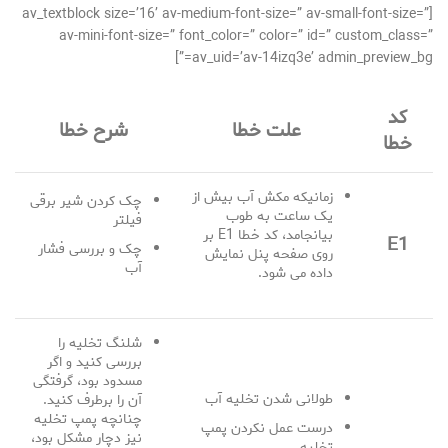
[av_textblock size=’16’ av-medium-font-size=” av-small-font-size=”
av-mini-font-size=” font_color=” color=” id=” custom_class=”
av_uid=’av-14izq3e’ admin_preview_bg=”]
کد
علت خطا
شرح خطا
خطا
زمانیکه مکش آب بیش از
چک کردن شیر برقی
یک ساعت به طوب
فیلتر
بیانجامد، کد خطا E1 بر
E1
چک و بررسی فشار
روی صفحه پنل نمایش
آب
داده می شود.
شلنگ تخلیه را
بررسی کنید و اگر
مسدود بود، گرفتگی
طولانی شدن تخلیه آب
آن را برطرف کنید.
چنانچه پمپ تخلیه
درست عمل نکردن پمپ
نیز دچار مشکل بود،
تخلیه