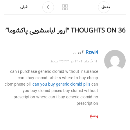
بعدی
قبلی
36 THOUGHTS ON “
ارور لباسشویی پاكشوما
”
rzwi4
گفت:
۱۴ خرداد ۱۴۰۴ در ۳:۳۳ ب.ظ
can i purchase generic clomid without insurance
can i buy clomid tablets where to buy cheap
clomiphene pill
can you buy generic clomid pills
can
you buy clomid prices buy clomid without
prescription where can i buy generic clomid no
prescription
پاسخ