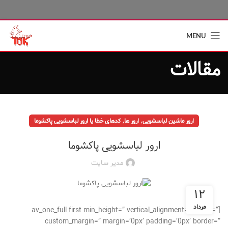
MENU
مقالات
,
,
ارور ماشین لباسشویی
ارور ها
کدهای خطا یا ارور لباسشویی پاكشوما
ارور لباسشویی پاكشوما
مدیر سایت
۱۲
مرداد
[av_one_full first min_height=” vertical_alignment=” space=”
custom_margin=” margin=’0px’ padding=’0px’ border=”