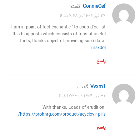
ConnieCef
گفت:
۲۹ تیر ۱۴۰۴ در ۶:۴۸ ب.ظ
I am in point of fact enchant‚e ‘ to coup d’oeil at
this blog posts which consists of tons of useful
facts, thanks object of providing such data.
ursxdol
پاسخ
vvxm1
گفت:
۳۰ تیر ۱۴۰۴ در ۱۲:۲۵ ق.ظ
With thanks. Loads of erudition!
https://prohnrg.com/product/acyclovir-pills/
پاسخ