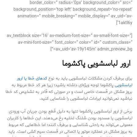
border_color=” radius=’0px’ background_color=” src=”
background_position=’top left’ background_repeat=’no-repeat’
animation=” mobile_breaking=” mobile_display=” av_uid=’av-
1aktl6y’]
[av_textblock size=’16’ av-medium-font-size=” av-small-font-size=”
av-mini-font-size=” font_color=” color=” id=” custom_class=”
av_uid=’av-19y145m’ admin_preview_bg=”]
ارور لباسشویی پاکشوما
برای برطرف کردن مشکلات لباسشویی باید به نوع
کدهای خطا یا ارور
لباسشویی
پاکشوما توجه ویژه‌ای داشته باشید؛ زیرا هر کد خطا مربوط به
بروز مشکل در قسمت خاصی است و در صورتی که قادر به تشخیص کد خطا
نباشید نمی‌توانید ایرادات لباسشویی را شناسایی کنید.
برخی از ارور لباسشویی پاکشوما تنها به دلیل قطع بودن جریان آب ورودی
لباسشویی یا مسدود بودن شلنگ تخلیه رخ می‌دهند. این خطاها را کاربران
معمولی می‌تواند به راحتی شناسایی و برطرف کنند؛ اما خطاهایی که مربوط
به بروز مشکل در عملکرد موتور یا اتصالی در قسمت سیم کشی است. باید