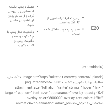
عملکرد پمپ تخلیه
لباسشویی را بررسی
کرده و از سالم بودن
پمپ تخلیه لباسشویی از
آن اطمینان حاصل
کار افتاده است.
کنید.
E20
مدار پمپ دچار مشکل شده
وضعیت مدار پمپ را
است.
چک کرده و مقدار
مقاومت پمپ را
اندازه بگیرید.
[/av_textblock]
[av_image src=’http://takrepair.com/wp-content/uploads/کدهای-
خطا-یا-ارور-لباسشویی-پاكشوما2.png’ attachment=’6908′
attachment_size=’full’ align=’center’ styling=” hover=” link=”
target=” caption=” font_size=” appearance=” overlay_opacity=’0.4′
overlay_color=’#000000′ overlay_text_color=’#ffffff’
animation=’no-animation’ admin_preview_bg=” av_uid=’av-