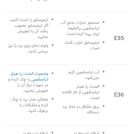
ترمیستور را تست کنید.
سنسور حرارت سنج آب
اگر ترمیستور معیوب
لباسشویی پاکشوما
باشد آن را تعویض
ایراد پیدا کرده است.
نمایید.
E35
ترمیستور خراب شده
ولوم دمای روی برد را نیز
است.
بررسی کنید.
آب لباسشویی گرم
وضعیت المنت یا هیتر
نمی‌شود.
لباسشویی
را چک کرده و
در صورت نیاز آن را
المنت یا هیتر
تعویض نمایید.
لباسشویی از کار افتاده
E36
است.
عملکرد مدار برد را چک
کرده و مشکلات را
بروز مشکل در مدار برد
برطرف کنید.
دستگاه
خطای ایپروم در
خطای ایپروم در