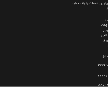
،
هترین خدمات را ارائه نماید.
ان
ی،
چمن
بار
تانی
ر)،
۳۲۵،
 اول
۲۲۷۳
۴۴۲۸۷
۸۸۵۹