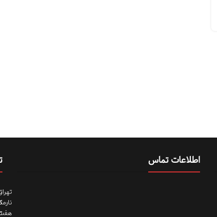
اطلاعات تماس
ت
تهران
ت
نارمک
ت
هفت
ت