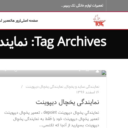
تعمیرات لوازم خانگی تک ریپیر…
صفحه اصلی
ارور ها
تعمیر ل
Tag Archives: نمایندگی یخچال فریزر دیپوینت
۴۷
مدیر سایت
نمایندگی ساید و یخچال
,
نمایندگی یخچال دیپوینت
۱۶ اسفند ۱۳۹۶
نمایندگی یخچال دیپوینت
نمايندگي یخچال ديپوينت depoint ، تعمیر یخچال دیپوینت
تعمیر یخچال دیپوینت خود را فقط به نمایندگی یخچال
دیپوینت بسپارید از آنجا که تکنسی...