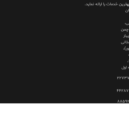
،
هترین خدمات را ارائه نماید.
ان
ی،
چمن
بار
تانی
ر)،
۳۲۵،
 اول
۲۲۷۳
۴۴۲۸۷
۸۸۵۹