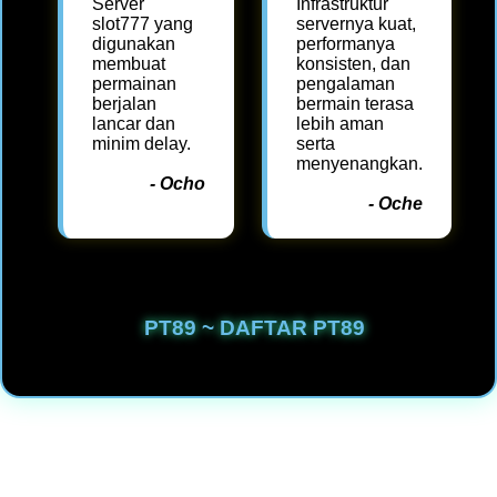
Server
Infrastruktur
slot777 yang
servernya kuat,
digunakan
performanya
membuat
konsisten, dan
permainan
pengalaman
berjalan
bermain terasa
lancar dan
lebih aman
minim delay.
serta
menyenangkan.
- Ocho
- Oche
PT89 ~ DAFTAR PT89