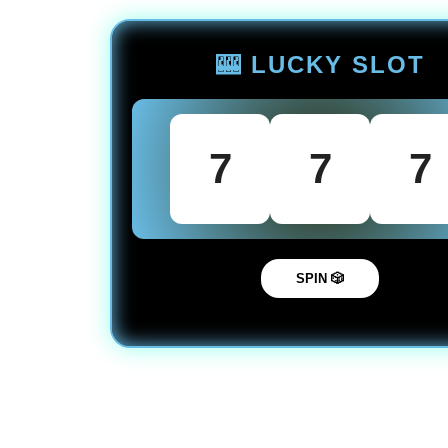
🎰 LUCKY SLOT
7
7
7
SPIN 🎲