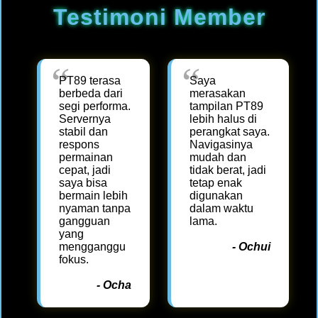
Testimoni Member
PT89 terasa
Saya
berbeda dari
merasakan
segi performa.
tampilan PT89
Servernya
lebih halus di
stabil dan
perangkat saya.
respons
Navigasinya
permainan
mudah dan
cepat, jadi
tidak berat, jadi
saya bisa
tetap enak
bermain lebih
digunakan
nyaman tanpa
dalam waktu
gangguan
lama.
yang
mengganggu
- Ochui
fokus.
- Ocha