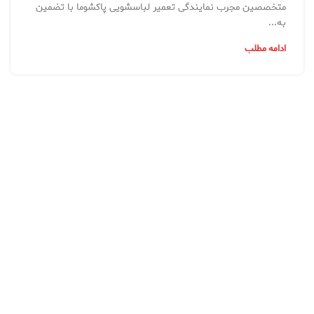
متخصصین مجرب نمایندگی تعمیر لباسشویی پاکشوما با تضمین
به...
ادامه مطلب