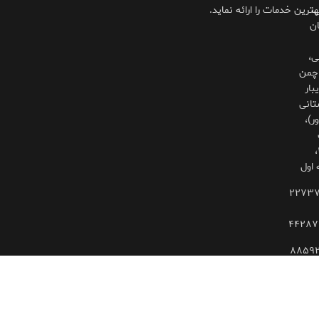
،
هترین خدمات را ارائه نماید.
ان
ی،
چمن
بار
تانی
ر)،
۳۲۵،
 اول
۲۲۷۳
۴۴۲۸۷
۸۸۵۹