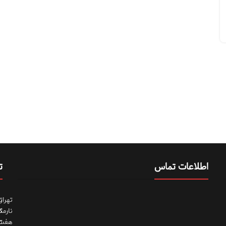
اطلاعات تماس
ت
تهران
ت
نارمک
ت
هفت
ت