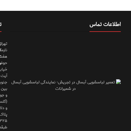
اطلاعات تماس
ت
تهران
ت
نارمک
ت
هفت
ت
حوض
ب
خیاب
آیت
جنوب
بین 
و جوی
(گلس
و دلاو
پلاک
طبقه