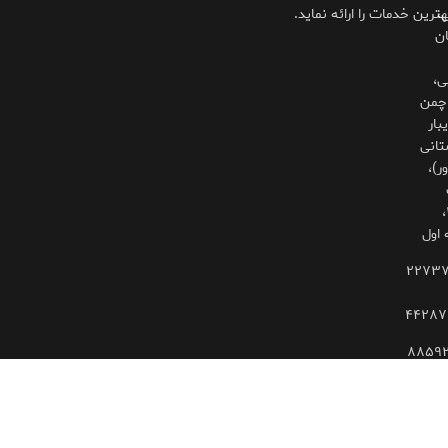
،
هترین خدمات را ارائه نماید.
ان
ی،
چمن
بار
تانی
ر)،
۳۲۵،
 اول
۲۲۷۳
۴۴۲۸۷
۸۸۵۹