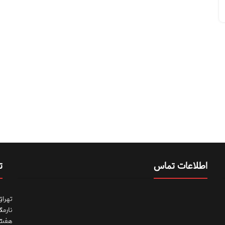
اطلاعات تماس
ت
تهران
ت
نارمک
ت
هفت
ت