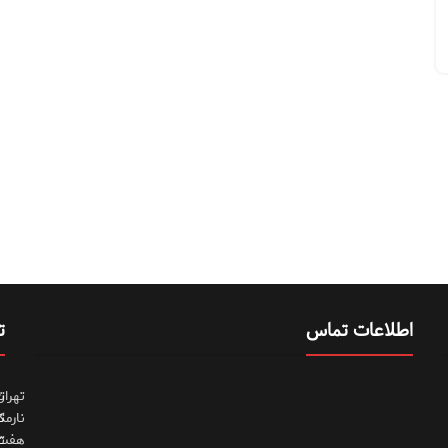
اطلاعات تماس
ت
تهران
ت
نارمک
ت
هفت
ت