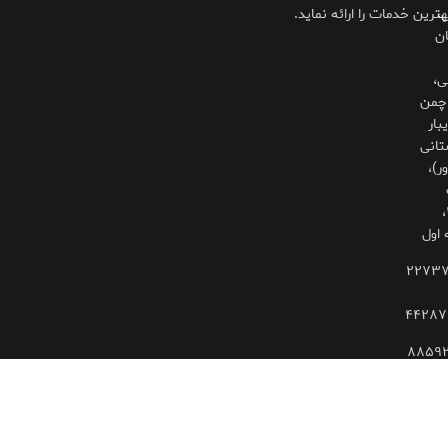
،
هترین خدمات را ارائه نماید.
ان
ی،
چمن
بار
تانی
ر)،
۳۲۵،
 اول
۲۲۷۳
۴۴۲۸۷
۸۸۵۹