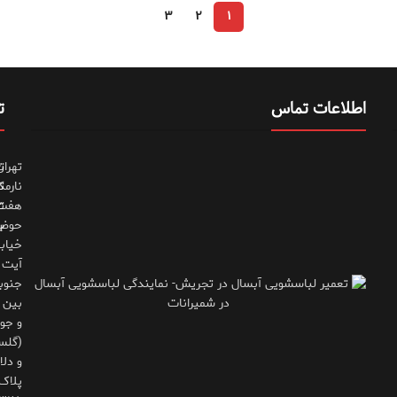
۳
۲
۱
اطلاعات تماس
ت
تهران
ت
نارمک
ت
هفت
ت
حوض
ب
خیاب
آیت
جنوب
بین 
و جوی
(گلس
و دلاو
پلاک