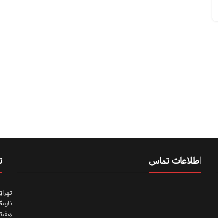
اطلاعات تماس
ت
تهران
ت
نارمک
ت
هفت
ت