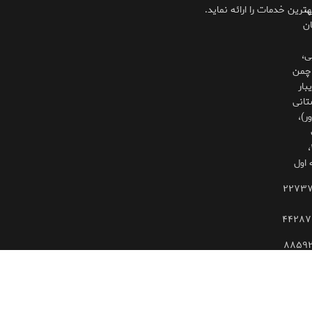
،
هترین خدمات را ارائه نماید.
ان
ی،
چمن
بار
تانی
ر)،
۳۲۵،
 اول
۲۲۷۳
۴۴۲۸۷
۸۸۵۹