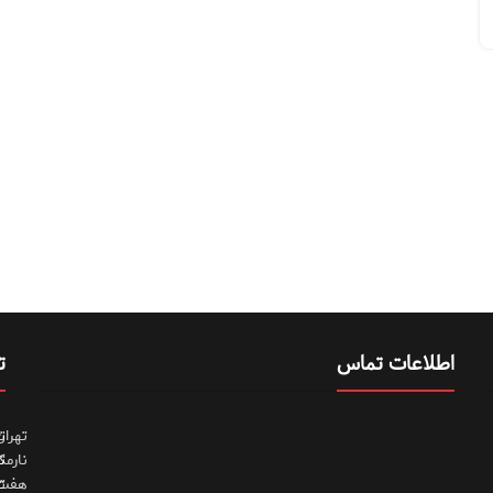
اطلاعات تماس
ت
تهران
ت
نارمک
ت
هفت
ت