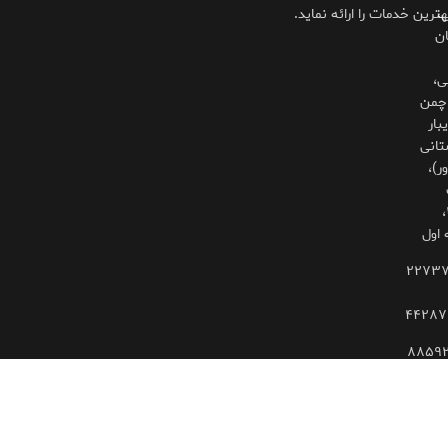
،
هترین خدمات را ارائه نماید.
ان
ی،
چمن
بار
تانی
ر)،
۳۲۵،
 اول
۲۲۷۳
۴۴۲۸۷
۸۸۵۹