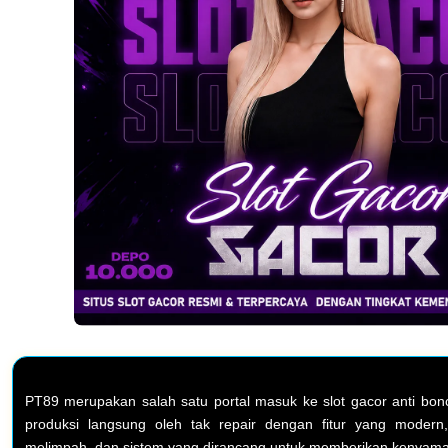
PT89 merupakan salah satu portal masuk ke slot gacor anti bon
produksi langsung oleh tak repair dengan fitur yang modern
melimpah, dan sistem yang dirancang untuk memberikan kenyama