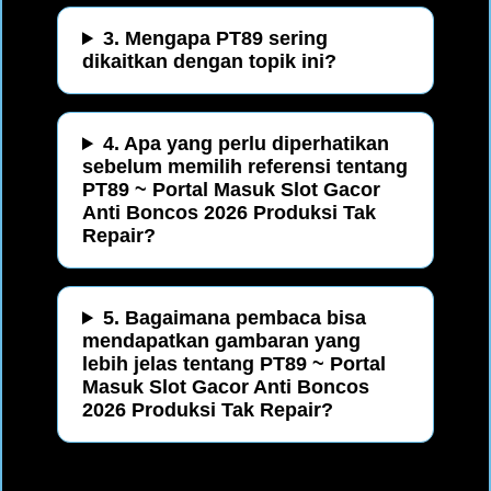
3. Mengapa PT89 sering
dikaitkan dengan topik ini?
4. Apa yang perlu diperhatikan
sebelum memilih referensi tentang
PT89 ~ Portal Masuk Slot Gacor
Anti Boncos 2026 Produksi Tak
Repair?
5. Bagaimana pembaca bisa
mendapatkan gambaran yang
lebih jelas tentang PT89 ~ Portal
Masuk Slot Gacor Anti Boncos
2026 Produksi Tak Repair?