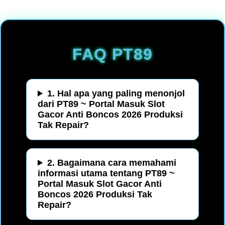
Loading...
FAQ PT89
1. Hal apa yang paling menonjol
dari PT89 ~ Portal Masuk Slot
Gacor Anti Boncos 2026 Produksi
Tak Repair?
2. Bagaimana cara memahami
informasi utama tentang PT89 ~
Portal Masuk Slot Gacor Anti
Boncos 2026 Produksi Tak
Repair?