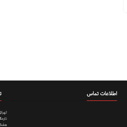
اطلاعات تماس
ت
تهران
ت
نارمک
ت
هفت
ت