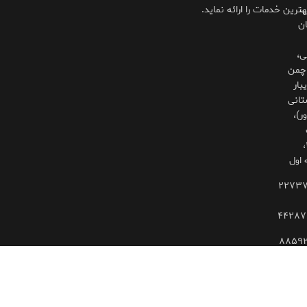
،
هترین خدمات را ارائه نماید.
ان
ی،
چمن
بار
تانی
ر)،
۳۲۵،
 اول
۲۲۷۳
۴۴۲۸۷
۸۸۵۹