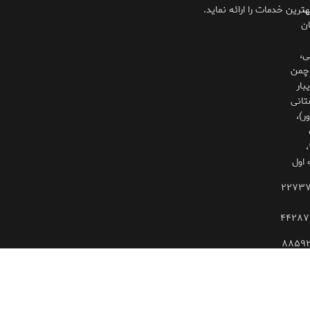
،
هترین خدمات را ارائه نماید.
ان
ی،
چمن
بار
تانی
ر)،
۳۲۵،
 اول
۲۲۷۳
۴۴۲۸۷
۸۸۵۹