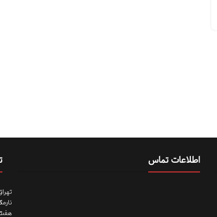
اطلاعات تماس
ت
تهران
ت
نارمک
ت
هفت
ت