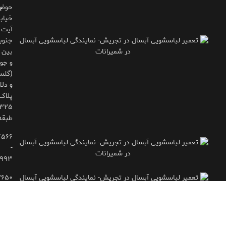
حوض
ب
خیاب
آیت
جنوب
بین 
و جوی
(گلس
و دلاو
پلاک
طبقه
۷۵۶۶
-
۹۹۳
۲۶۵۰
- ۷۷۱۶۶۶۱۵