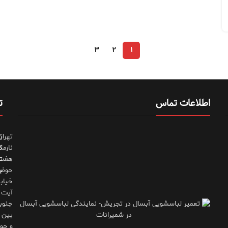
۳
۲
۱
اطلاعات تماس
ت
تهران
ت
نارمک
ت
هفت
ت
حوض
ب
خیاب
آیت
جنوب
بین 
و جوی