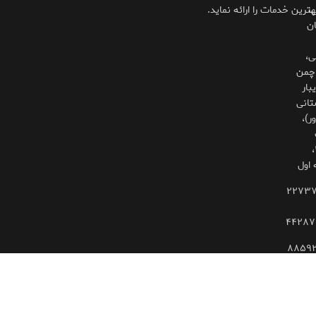
،
هترین خدمات را ارائه نماید.
ان
ی،
چمن
بار
تانی
ر)،
۳۲۵،
 اول
۲۲۷۳
۴۴۲۸۷
۸۸۵۹