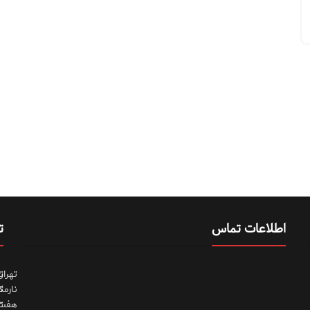
اطلاعات تماس
ت
تهران
ت
نارمک
ت
هفت
ت