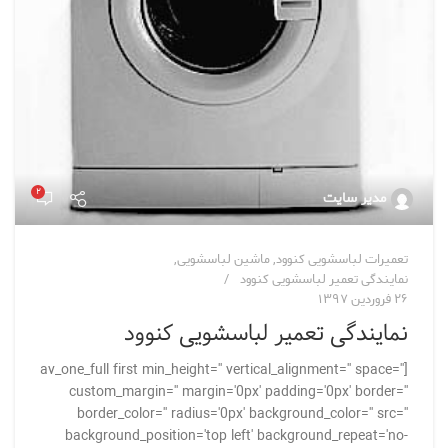
۲
مدیر سایت
تعمیرات لباسشویی کنوود
,
ماشین لباسشویی
,
نمایندگی تعمیر لباسشویی کنوود
۲۶ فروردین ۱۳۹۷
نمایندگی تعمیر لباسشویی کنوود
[av_one_full first min_height='' vertical_alignment='' space=''
custom_margin='' margin='0px' padding='0px' border=''
border_color='' radius='0px' background_color='' src=''
background_position='top left' background_repeat='no-