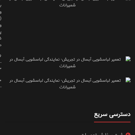
ب
و
(
و
پ
ط
۶
-
۳
۰
۷۱۶۶۶۱۵
دسترسی سریع