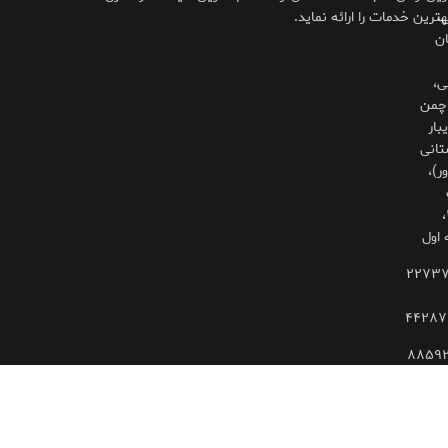
،
هترین خدمات را ارائه نماید.
ان
ی،
چمن
بار
تانی
ر)،
۳۲۵،
 اول
۲۲۷۳
۴۴۲۸۷
۸۸۵۹