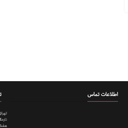
اطلاعات تماس
ت
تهران
ت
نارمک
ت
هفت
ت