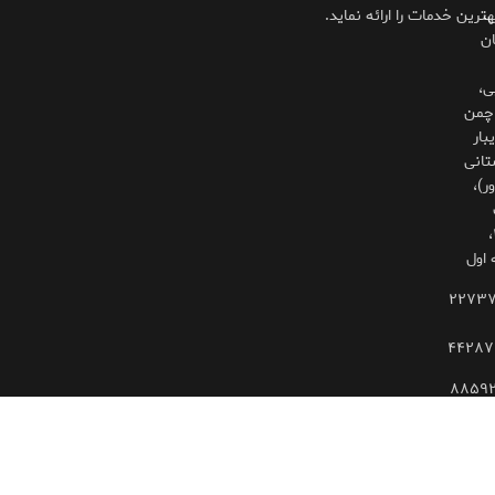
،
هترین خدمات را ارائه نماید.
ان
ی،
چمن
بار
تانی
ر)،
۳۲۵،
 اول
۲۲۷۳
۴۴۲۸۷
۸۸۵۹